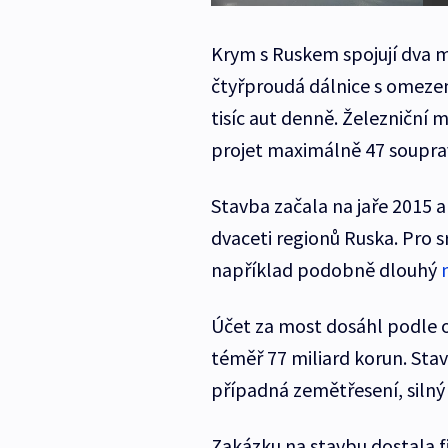
Krym s Ruskem spojují dva m
čtyřproudá dálnice s omezen
tisíc aut denně. Železniční 
projet maximálně 47 soupra
Stavba začala na jaře 2015 a
dvaceti regionů Ruska. Pro sr
například podobně dlouhý
Účet za most dosáhl podle of
téměř 77 miliard korun. Stavi
případná zemětřesení, silný
Zakázku na stavbu dostala 