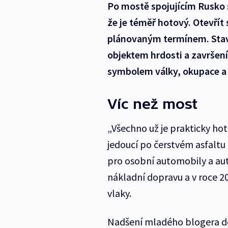
Po mostě spojujícím Rusko s
že je téměř hotový. Otevřít
plánovaným termínem. Stav
objektem hrdosti a završení
symbolem války, okupace a
Víc než most
„Všechno už je prakticky ho
jedoucí po čerstvém asfaltu
pro osobní automobily a auto
nákladní dopravu a v roce 2
vlaky.
Nadšení mladého blogera do