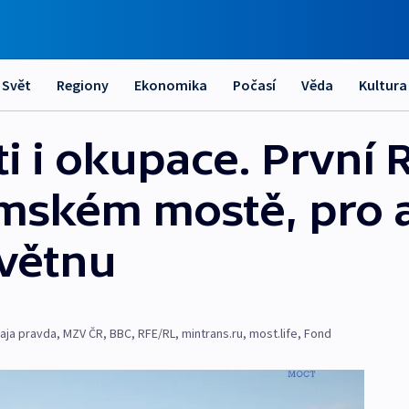
Svět
Regiony
Ekonomika
Počasí
Věda
Kultura
i i okupace. První 
ymském mostě, pro 
květnu
aja pravda
,
MZV ČR
,
BBC
,
RFE/RL
,
mintrans.ru
,
most.life
,
Fond