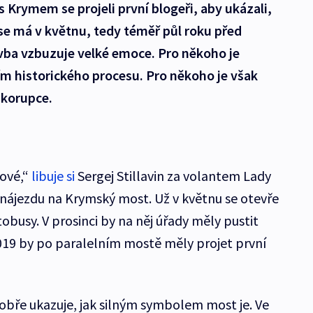
 Krymem se projeli první blogeři, aby ukázali,
 se má v květnu, tedy téměř půl roku před
ba vzbuzuje velké emoce. Pro někoho je
m historického procesu. Pro někoho je však
 korupce.
tové,“
libuje si
Sergej Stillavin za volantem Lady
 nájezdu na Krymský most. Už v květnu se otevře
busy. V prosinci by na něj úřady měly pustit
019 by po paralelním mostě měly projet první
bře ukazuje, jak silným symbolem most je. Ve