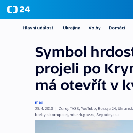
Hlavní události
Ukrajina
Volby
Domácí
Symbol hrdost
projeli po Kr
má otevřít v 
mas
29. 4. 2018
|
Zdroj:
TASS
,
YouTube
,
Rossija 24
,
Ukrainsk
borby s korrupciej
,
mtur.rk.gov.ru
,
Segodnya.ua