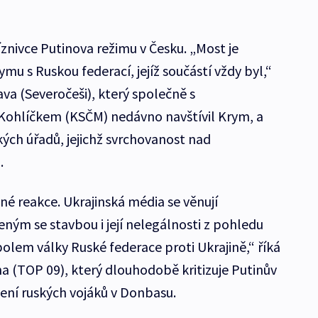
íznivce Putinova režimu v Česku. „Most je
u s Ruskou federací, jejíž součástí vždy byl,“
va (Severočeši), který společně s
ohlíčkem (KSČM) nedávno navštívil Krym, a
ských úřadů, jejichž svrchovanost nad
.
né reakce. Ukrajinská média se věnují
ým se stavbou i její nelegálnosti z pohledu
olem války Ruské federace proti Ukrajině,“ říká
a (TOP 09), který dlouhodobě kritizuje Putinův
zení ruských vojáků v Donbasu.