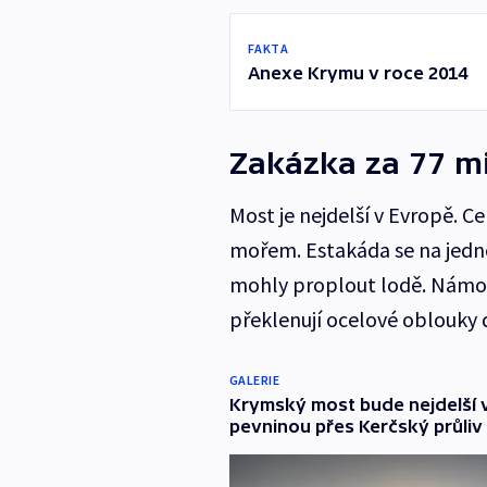
FAKTA
Anexe Krymu v roce 2014
Zakázka za 77 mi
Most je nejdelší v Evropě. 
mořem. Estakáda se na jedn
mohly proplout lodě. Námořn
překlenují ocelové oblouky d
GALERIE
Krymský most bude nejdelší v
pevninou přes Kerčský průliv u