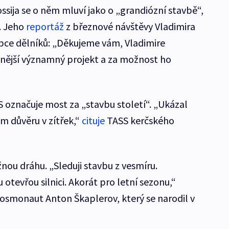
sija se o něm mluví jako o „grandiózní stavbě“,
. Jeho
reportáž
z březnové návštěvy Vladimira
upce dělníků: „Děkujeme vám, Vladimire
óznější významný projekt a za možnost ho
S označuje most za „stavbu století“. „Ukázal
m důvěru v zítřek,“
cituje
TASS kerčského
nou dráhu. „Sleduji stavbu z vesmíru.
 otevřou silnici. Akorát pro letní sezonu,“
kosmonaut Anton Škaplerov, který se narodil v