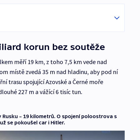
liard korun bez soutěže
Celkem měří 19 km, z toho 7,5 km vede nad
om místě zvedá 35 m nad hladinu, aby pod ní
í trasu spojující Azovské a Černé moře
louhé 227 m a vážící 6 tisíc tun.
 Rusku – 19 kilometrů. O spojení poloostrova s
ž se pokoušel car i Hitler.