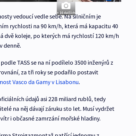
+ 16 dalších
osty vedoucí vedle sebe. Na silničním je
ím rychlosti na 90 km/h, která má kapacitu 40
má dvě koleje, po kterých má rychlostí 120 km/h
v denně.
 podle TASS se na ní podílelo 3500 inženýrů z
ovnání, za tři roky se podařilo postavit
most Vasco da Gamy v Lisabonu
.
iciálních údajů asi 228 miliard rublů, tedy
telé na něj dávají záruku sto let. Musí vydržet
 vítr i občasné zamrzání mořské hladiny.
firma Strojgazmontaž patřící jednomu z