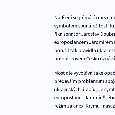
Nadšení se přenáší i mezi př
symbolem sounáležitosti Krym
říká senátor Jaroslav Doubra
europoslancem Jaromírem K
porušil tak pravidla ukrajin
poloostrovem Česko uznává
Most ale vyvolává také opač
především problémům spojen
ukrajinských úřadů. „Je symb
europoslanec Jaromír Štětin
režim za anexi Krymu i nasa