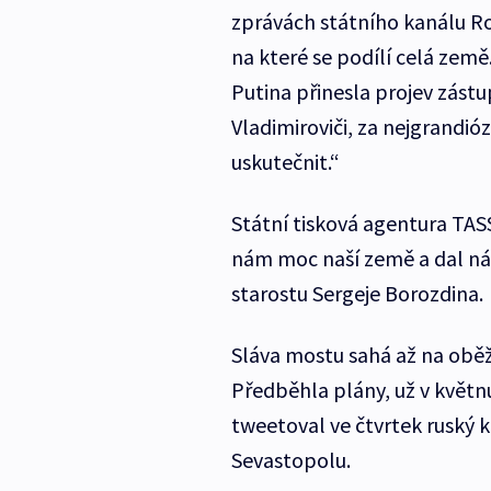
zprávách státního kanálu Ros
na které se podílí celá země
Putina přinesla projev zást
Vladimiroviči, za nejgrandi
uskutečnit.“
Státní tisková agentura TAS
nám moc naší země a dal ná
starostu Sergeje Borozdina.
Sláva mostu sahá až na oběž
Předběhla plány, už v květnu
tweetoval ve čtvrtek ruský 
Sevastopolu.