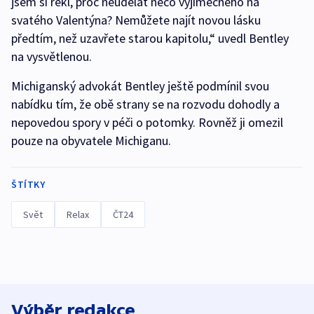
jsem si řekl, proč neudělat něco výjimečného na
svatého Valentýna? Nemůžete najít novou lásku
předtím, než uzavřete starou kapitolu,“ uvedl Bentley
na vysvětlenou.
Michiganský advokát Bentley ještě podmínil svou
nabídku tím, že obě strany se na rozvodu dohodly a
nepovedou spory v péči o potomky. Rovněž ji omezil
pouze na obyvatele Michiganu.
ŠTÍTKY
Svět
Relax
ČT24
Výběr redakce