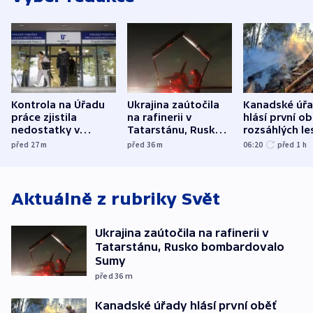
Kontrola na Úřadu
Ukrajina zaútočila
Kanadské úř
práce zjistila
na rafinerii v
hlásí první o
nedostatky v
Tatarstánu, Rusko
rozsáhlých le
účetnictví za 5,6
bombardovalo
požárů
před 27
m
před 36
m
06:20
před 1
h
miliardy
Sumy
Aktuálně z rubriky
Svět
Ukrajina zaútočila na rafinerii v
Tatarstánu, Rusko bombardovalo
Sumy
před 36
m
Kanadské úřady hlásí první oběť