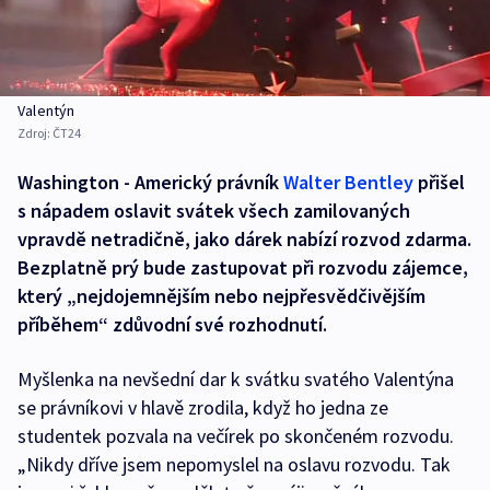
Valentýn
Zdroj:
ČT24
Washington - Americký právník
Walter Bentley
přišel
s nápadem oslavit svátek všech zamilovaných
vpravdě netradičně, jako dárek nabízí rozvod zdarma.
Bezplatně prý bude zastupovat při rozvodu zájemce,
který „nejdojemnějším nebo nejpřesvědčivějším
příběhem“ zdůvodní své rozhodnutí.
Myšlenka na nevšední dar k svátku svatého Valentýna
se právníkovi v hlavě zrodila, když ho jedna ze
studentek pozvala na večírek po skončeném rozvodu.
„Nikdy dříve jsem nepomyslel na oslavu rozvodu. Tak