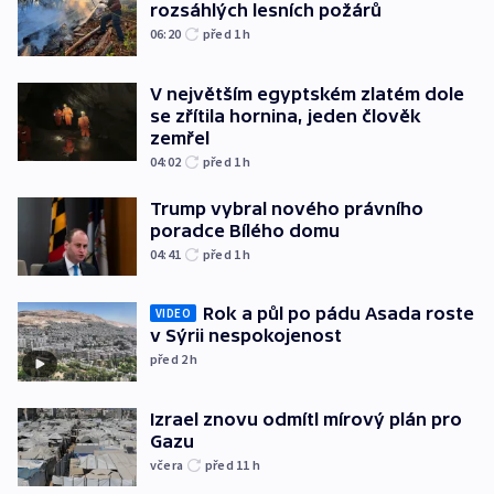
rozsáhlých lesních požárů
06:20
před 1
h
V největším egyptském zlatém dole
se zřítila hornina, jeden člověk
zemřel
04:02
před 1
h
Trump vybral nového právního
poradce Bílého domu
04:41
před 1
h
Rok a půl po pádu Asada roste
VIDEO
v Sýrii nespokojenost
před 2
h
Izrael znovu odmítl mírový plán pro
Gazu
včera
před 11
h