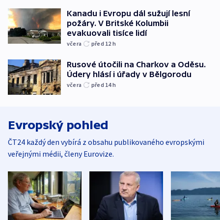
Kanadu i Evropu dál sužují lesní
požáry. V Britské Kolumbii
evakuovali tisíce lidí
včera
před 12
h
Rusové útočili na Charkov a Oděsu.
Údery hlásí i úřady v Bělgorodu
včera
před 14
h
Evropský pohled
ČT24 každý den vybírá z obsahu publikovaného evropskými
veřejnými médii, členy Eurovize.