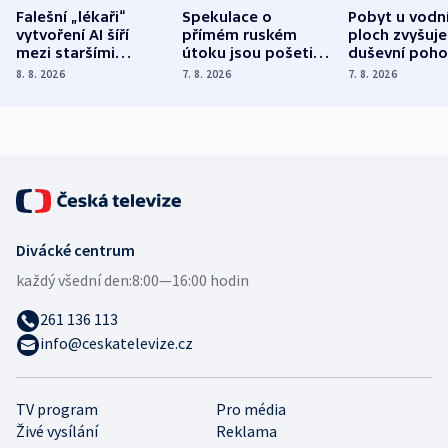
Falešní „lékaři“
Spekulace o
Pobyt u vodn
vytvoření AI šíří
přímém ruském
ploch zvyšuje
mezi staršími
útoku jsou pošetilé,
duševní poho
Poláky nebezpečné
míní estonský
ukázala
8. 8. 2026
7. 8. 2026
7. 8. 2026
zdravotní rady
bezpečnostní
mezinárodní 
expert
Divácké centrum
každý všední den:
8:00—16:00 hodin
261 136 113
info@ceskatelevize.cz
TV program
Pro média
Živé vysílání
Reklama