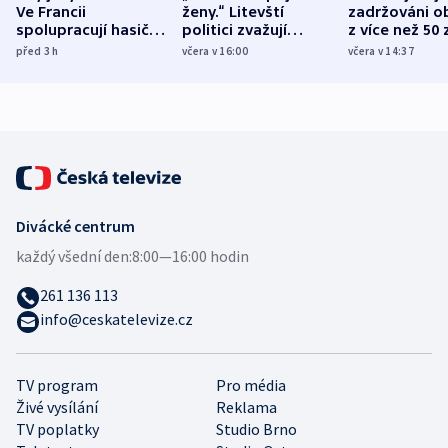
Ve Francii
ženy.“ Litevští
zadržováni o
spolupracují hasiči z
politici zvažují
z více než 50 
různých zemí
dohodu o
Bojovali na s
před 3
h
včera v 16:00
včera v 14:37
demografii
Ruska
Divácké centrum
každý všední den:
8:00—16:00 hodin
261 136 113
info@ceskatelevize.cz
TV program
Pro média
Živé vysílání
Reklama
TV poplatky
Studio Brno