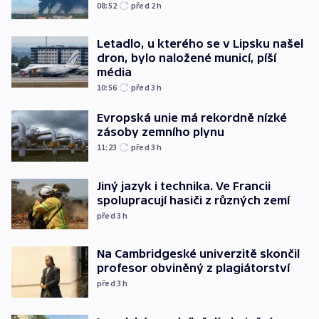
08:52
před 2
h
Letadlo, u kterého se v Lipsku našel
dron, bylo naložené municí, píší
média
10:56
před 3
h
Evropská unie má rekordně nízké
zásoby zemního plynu
11:23
před 3
h
Jiný jazyk i technika. Ve Francii
spolupracují hasiči z různých zemí
před 3
h
Na Cambridgeské univerzitě skončil
profesor obviněný z plagiátorství
před 3
h