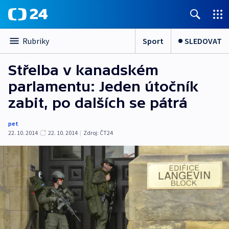
Sport
SLEDOVAT
Rubriky
Střelba v kanadském
parlamentu: Jeden útočník
zabit, po dalších se pátrá
pet
22. 10. 2014
22. 10. 2014
|
Zdroj:
ČT24