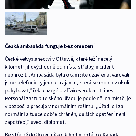
Česká ambasáda funguje bez omezení
České velvyslanectví v Ottawě, které leží necelý
kilometr jihovýchodně od místa střelby, incident
neohrozil. „Ambasáda byla okamžitě uzavřena, varovali
jsme telefonicky jednu krajanku, která se mohla v okolí
pohybovat,“ řekl chargé d'affaires Robert Tripes.
Personál zastupitelského úřadu je podle něj na místě, je
v bezpečí a pracuje v normálním režimu. „Úřad je i za
normální situace dobře chráněn, dalších opatření není
zapotřebí,“ uvedl diplomat.
Ke střelbě došlo jen několik hodin poté, co Kanada