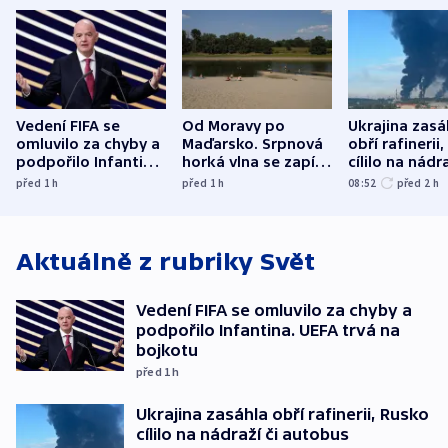
Vedení FIFA se
Od Moravy po
Ukrajina zasá
omluvilo za chyby a
Maďarsko. Srpnová
obří rafinerii
podpořilo Infantina.
horká vlna se zapíše
cílilo na nádra
UEFA trvá na
do dějin
autobus
před 1
h
před 1
h
08:52
před 2
h
bojkotu
klimatologie
Aktuálně z rubriky
Svět
Vedení FIFA se omluvilo za chyby a
podpořilo Infantina. UEFA trvá na
bojkotu
před 1
h
Ukrajina zasáhla obří rafinerii, Rusko
cílilo na nádraží či autobus