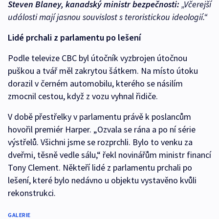
Steven Blaney, kanadský ministr bezpečnosti:
„Včerejší
události mají jasnou souvislost s teroristickou ideologií.“
Lidé prchali z parlamentu po lešení
Podle televize CBC byl útočník vyzbrojen útočnou
puškou a tvář měl zakrytou šátkem. Na místo útoku
dorazil v černém automobilu, kterého se násilím
zmocnil cestou, když z vozu vyhnal řidiče.
V době přestřelky v parlamentu právě k poslancům
hovořil premiér Harper. „Ozvala se rána a po ní série
výstřelů. Všichni jsme se rozprchli. Bylo to venku za
dveřmi, těsně vedle sálu,“ řekl novinářům ministr financí
Tony Clement. Někteří lidé z parlamentu prchali po
lešení, které bylo nedávno u objektu vystavěno kvůli
rekonstrukci.
GALERIE