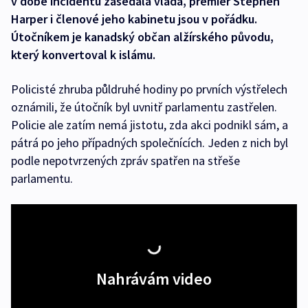
v době incidentu zasedala vláda, premiér Stephen
Harper i členové jeho kabinetu jsou v pořádku.
Útočníkem je kanadský občan alžírského původu,
který konvertoval k islámu.
Policisté zhruba půldruhé hodiny po prvních výstřelech
oznámili, že útočník byl uvnitř parlamentu zastřelen.
Policie ale zatím nemá jistotu, zda akci podnikl sám, a
pátrá po jeho případných společnících. Jeden z nich byl
podle nepotvrzených zpráv spatřen na střeše
parlamentu.
Nahrávám video