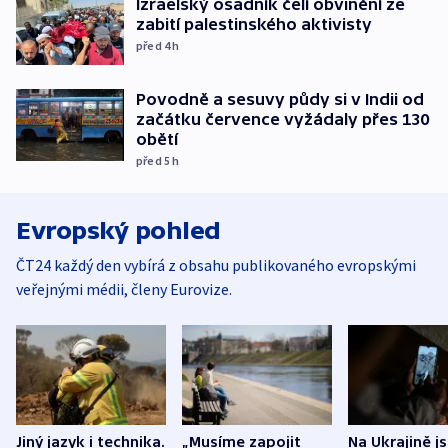
Izraelský osadník čelí obvinění ze
zabití palestinského aktivisty
před 4
h
Povodně a sesuvy půdy si v Indii od
začátku července vyžádaly přes 130
obětí
před 5
h
Evropský pohled
ČT24 každý den vybírá z obsahu publikovaného evropskými
veřejnými médii, členy Eurovize.
Jiný jazyk i technika.
„Musíme zapojit
Na Ukrajině j