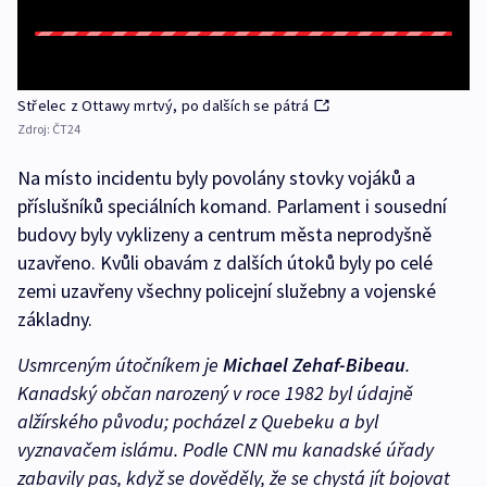
Střelec z Ottawy mrtvý, po dalších se pátrá
Zdroj:
ČT24
Na místo incidentu byly povolány stovky vojáků a
příslušníků speciálních komand. Parlament i sousední
budovy byly vyklizeny a centrum města neprodyšně
uzavřeno. Kvůli obavám z dalších útoků byly po celé
zemi uzavřeny všechny policejní služebny a vojenské
základny.
Usmrceným útočníkem je
Michael Zehaf-Bibeau
.
Kanadský občan narozený v roce 1982 byl údajně
alžírského původu; pocházel z Quebeku a byl
vyznavačem islámu. Podle CNN mu kanadské úřady
zabavily pas, když se dověděly, že se chystá jít bojovat