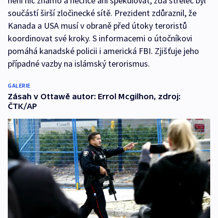
není nic známo a nechce ani spekulovat, zda střelec byl
součástí širší zločinecké sítě. Prezident zdůraznil, že
Kanada a USA musí v obraně před útoky teroristů
koordinovat své kroky. S informacemi o útočníkovi
pomáhá kanadské policii i americká FBI. Zjišťuje jeho
případné vazby na islámský terorismus.
GALERIE
Zásah v Ottawě autor: Errol Mcgilhon, zdroj:
ČTK/AP