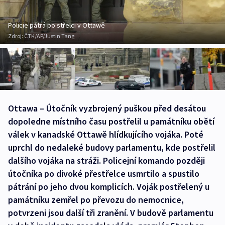
Policie pátrá po střelci v Ottawě
Zdroj:
ČTK/AP/Justin Tang
Ottawa – Útočník vyzbrojený puškou před desátou
dopoledne místního času postřelil u památníku obětí
válek v kanadské Ottawě hlídkujícího vojáka. Poté
uprchl do nedaleké budovy parlamentu, kde postřelil
dalšího vojáka na stráži. Policejní komando později
útočníka po divoké přestřelce usmrtilo a spustilo
pátrání po jeho dvou komplicích. Voják postřelený u
památníku zemřel po převozu do nemocnice,
potvrzeni jsou další tři zranění. V budově parlamentu