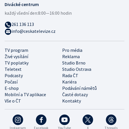
Divácké centrum
každý všední den:
8:00—16:00 hodin
261 136 113
info@ceskatelevize.cz
TV program
Pro média
Živé vysílání
Reklama
TV poplatky
Studio Brno
Teletext
Studio Ostrava
Podcasty
Rada ČT
Počasí
Kariéra
E-shop
Podávání námětů
Mobilní a TV aplikace
Časté dotazy
Vše o ČT
Kontakty
Instagram
Facebook
YouTube
X
Threads