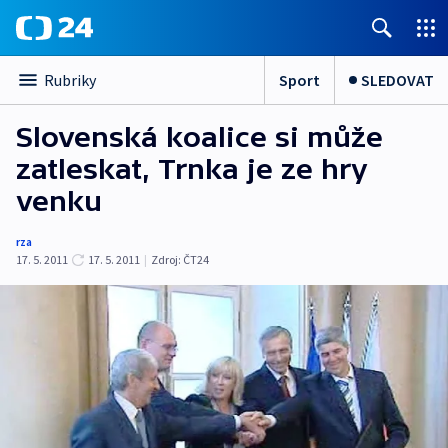
Sport
SLEDOVAT
Rubriky
Slovenská koalice si může
zatleskat, Trnka je ze hry
venku
rza
17. 5. 2011
17. 5. 2011
|
Zdroj:
ČT24