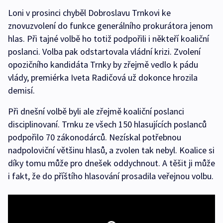
Loni v prosinci chyběl Dobroslavu Trnkovi ke
znovuzvolení do funkce generálního prokurátora jenom
hlas. Při tajné volbě ho totiž podpořili i někteří koaliční
poslanci. Volba pak odstartovala vládní krizi. Zvolení
opozičního kandidáta Trnky by zřejmě vedlo k pádu
vlády, premiérka Iveta Radičová už dokonce hrozila
demisí.
Při dnešní volbě byli ale zřejmě koaliční poslanci
disciplinovaní. Trnku ze všech 150 hlasujících poslanců
podpořilo 70 zákonodárců. Nezískal potřebnou
nadpoloviční většinu hlasů, a zvolen tak nebyl. Koalice si
díky tomu může pro dnešek oddychnout. A těšit ji může
i fakt, že do příštího hlasování prosadila veřejnou volbu.