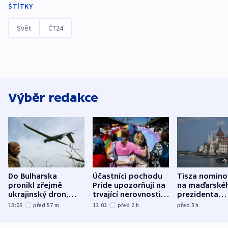
ŠTÍTKY
Svět
ČT24
Výběr redakce
Do Bulharska
Účastníci pochodu
Tisza nomino
pronikl zřejmě
Pride upozorňují na
na maďarské
ukrajinský dron,
trvající nerovnosti i
prezidenta
explodoval kilometr
společenskou
bývalého šéf
13:05
před 57
m
12:02
před 2
h
před 5
h
od plynovodu
atmosféru
nejvyššího s