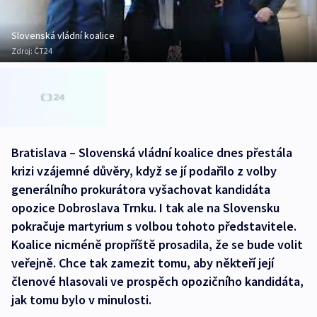
Slovenská vládní koalice
Zdroj:
ČT24
Bratislava – Slovenská vládní koalice dnes přestála
krizi vzájemné důvěry, když se jí podařilo z volby
generálního prokurátora vyšachovat kandidáta
opozice Dobroslava Trnku. I tak ale na Slovensku
pokračuje martyrium s volbou tohoto představitele.
Koalice nicméně propříště prosadila, že se bude volit
veřejně. Chce tak zamezit tomu, aby někteří její
členové hlasovali ve prospěch opozičního kandidáta,
jak tomu bylo v minulosti.