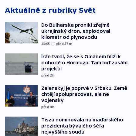
Aktuálně z rubriky
Svět
Do Bulharska pronikl zřejmě
ukrajinský dron, explodoval
kilometr od plynovodu
13:05
před 57
m
Írán tvrdí, že se s Ománem blíží k
dohodě o Hormuzu. Tam loď zasáhl
projektil
před 2
h
Zelenskyj je poprvé v Srbsku. Země
chtějí spolupracovat, ale ne
vojensky
před 4
h
Tisza nominovala na maďarského
prezidenta bývalého šéfa
nejvyššího soudu