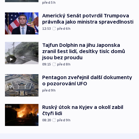
před 5
h
Americký Senát potvrdil Trumpova
právníka jako ministra spravedlnosti
12:53
před 6
h
Tajfun Dolphin na jihu Japonska
zranil šest lidí, desítky tisíc domů
jsou bez proudu
09:15
před 8
h
Pentagon zveřejnil další dokumenty
o pozorování UFO
před 9
h
Ruský útok na Kyjev a okolí zabil
čtyři lidi
08:20
před 9
h