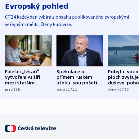
Evropský pohled
ČT24 každý den vybírá z obsahu publikovaného evropskými
veřejnými médii, členy Eurovize.
Falešní „lékaři“
Spekulace o
Pobyt u vodn
vytvoření AI šíří
přímém ruském
ploch zvyšuje
mezi staršími
útoku jsou pošetilé,
duševní poho
Poláky nebezpečné
míní estonský
ukázala
před 13
h
včera v 17:11
včera v 07:30
zdravotní rady
bezpečnostní
mezinárodní 
expert