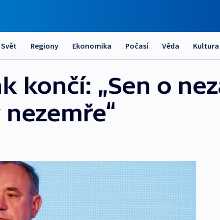
Svět
Regiony
Ekonomika
Počasí
Věda
Kultura
k končí: „Sen o ne
y nezemře“