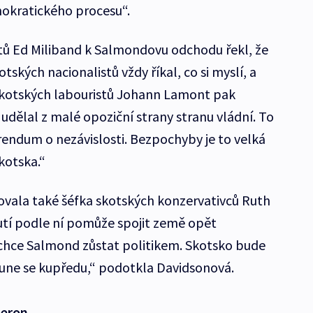
okratického procesu“.
tů Ed Miliband k Salmondovu odchodu řekl, že
tských nacionalistů vždy říkal, co si myslí, a
Šéf skotských labouristů Johann Lamont pak
udělal z malé opoziční strany stranu vládní. To
rendum o nezávislosti. Bezpochyby je to velká
Skotska.“
ala také šéfka skotských konzervativců Ruth
tí podle ní pomůže spojit země opět
chce Salmond zůstat politikem. Skotsko bude
osune se kupředu,“ podotkla Davidsonová.
meron