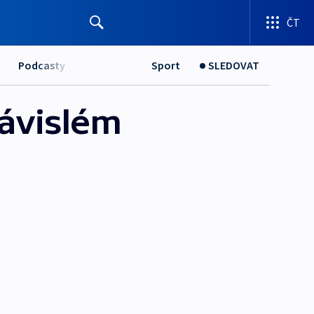
ČT
Podcasty
Sport
SLEDOVAT
závislém