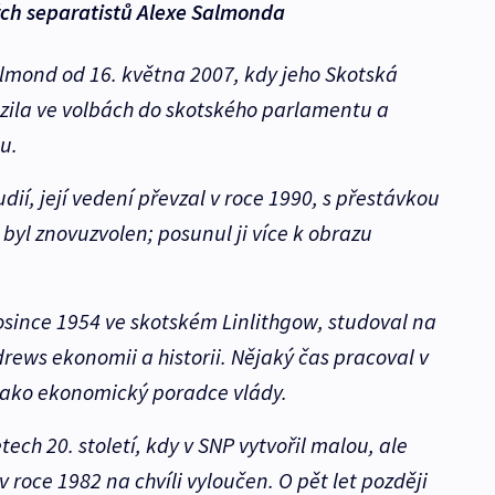
kých separatistů Alexe Salmonda
lmond od 16. května 2007, kdy jeho Skotská
ězila ve volbách do skotského parlamentu a
u.
tudií, její vedení převzal v roce 1990, s přestávkou
 byl znovuzvolen; posunul ji více k obrazu
osince 1954 ve skotském Linlithgow, studoval na
ndrews ekonomii a historii. Nějaký čas pracoval v
jako ekonomický poradce vlády.
etech 20. století, kdy v SNP vytvořil malou, ale
 v roce 1982 na chvíli vyloučen. O pět let později