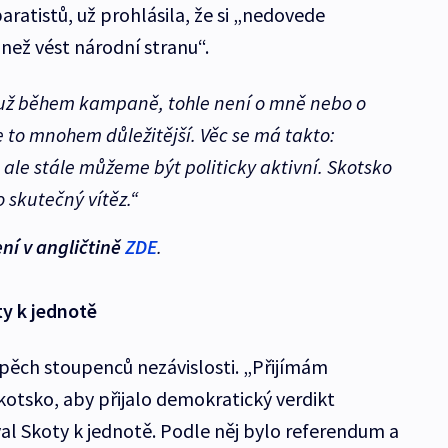
aratistů, už prohlásila, že si „nedovede
 než vést národní stranu“.
 už během kampaně, tohle není o mně nebo o
e to mnohem důležitější. Věc se má takto:
ale stále můžeme být politicky aktivní. Skotsko
o skutečný vítěz.“
ní v angličtině
ZDE
.
ty k jednotě
pěch stoupenců nezávislosti. „Přijímám
kotsko, aby přijalo demokratický verdikt
val Skoty k jednotě. Podle něj bylo referendum a