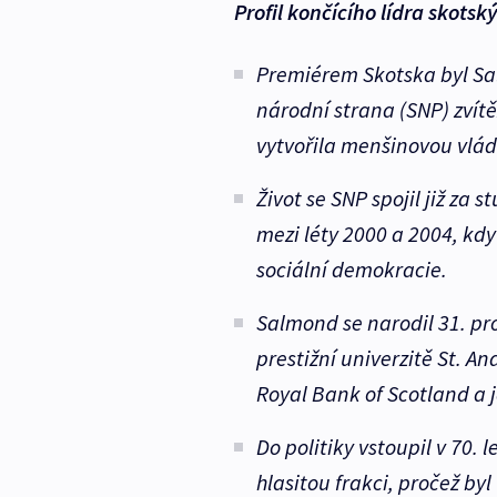
Profil končícího lídra skots
Premiérem Skotska byl Sa
národní strana (SNP) zvít
vytvořila menšinovou vlád
Život se SNP spojil již za s
mezi léty 2000 a 2004, kdy
sociální demokracie.
Salmond se narodil 31. pr
prestižní univerzitě St. A
Royal Bank of Scotland a 
Do politiky vstoupil v 70. l
hlasitou frakci, pročež byl