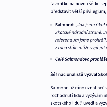
favoritku na novou šéfku sep
představit větší privilegium,
Salmond:
„Jak jsem říkal
Skotské národní straně. J
referendum jsme prohráli, 
z toho stále může vyjít jak
Celé Salmondovo prohláše
Šéf nacionalistů vyzval Sko
Salmond už ráno uznal neús
rozhodnutí lidu a vyzývám S
skotského lidu,“ uvedl a vyz