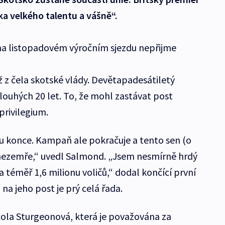
ka velkého talentu a vášně“.
na listopadovém výročním sjezdu nepřijme
ž z čela skotské vlády. Devětapadesátiletý
louhých 20 let. To, že mohl zastávat post
privilegium.
ěř u konce. Kampaň ale pokračuje a tento sen (o
 nezemře,“ uvedl Salmond. „Jsem nesmírně hrdý
téměř 1,6 milionu voličů,“ dodal končící první
na jeho post je prý celá řada.
la Sturgeonová, která je považována za