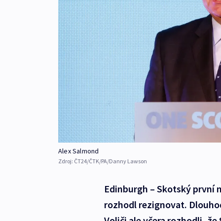
Alex Salmond
Zdroj:
ČT24/ČTK/PA/Danny Lawson
Edinburgh – Skotský první m
rozhodl rezignovat. Dlouho
Voliči ale včera rozhodli, ž