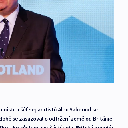
inistr a šéf separatistů Alex Salmond se
době se zasazoval o odtržení země od Británie.
e Skotsko zůstane součástí unie. Britský premiér