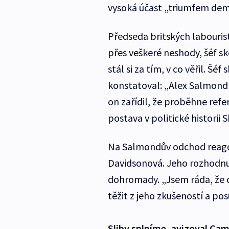
vysoká účast „triumfem dem
Předseda britských labouris
přes veškeré neshody, šéf sko
stál si za tím, v co věřil. 
konstatoval: „Alex Salmond 
on zařídil, že proběhne refe
postava v politické historii 
Na Salmondův odchod reagov
Davidsonová. Jeho rozhodnu
dohromady. „Jsem ráda, že 
těžit z jeho zkušeností a p
Sliby splníme, avizoval Ca