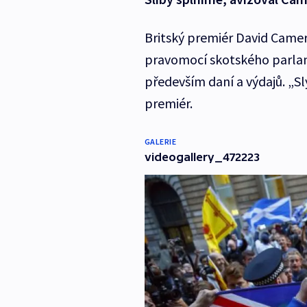
Britský premiér David Camero
pravomocí skotského parla
především daní a výdajů. „Sl
premiér.
GALERIE
videogallery_472223