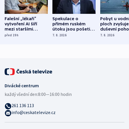
Falešní „lékaři“
Spekulace o
Pobyt u vodn
vytvoření AI šíří
přímém ruském
ploch zvyšuje
mezi staršími
útoku jsou pošetilé,
duševní poho
Poláky nebezpečné
míní estonský
ukázala
před 19
h
7. 8. 2026
7. 8. 2026
zdravotní rady
bezpečnostní
mezinárodní 
expert
Divácké centrum
každý všední den:
8:00—16:00 hodin
261 136 113
info@ceskatelevize.cz