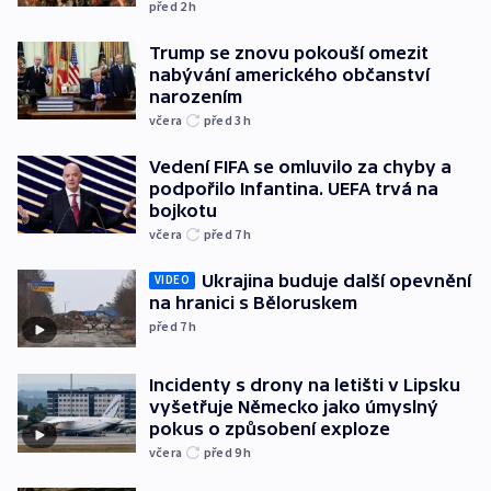
před 2
h
Trump se znovu pokouší omezit
nabývání amerického občanství
narozením
včera
před 3
h
Vedení FIFA se omluvilo za chyby a
podpořilo Infantina. UEFA trvá na
bojkotu
včera
před 7
h
Ukrajina buduje další opevnění
VIDEO
na hranici s Běloruskem
před 7
h
Incidenty s drony na letišti v Lipsku
vyšetřuje Německo jako úmyslný
pokus o způsobení exploze
včera
před 9
h