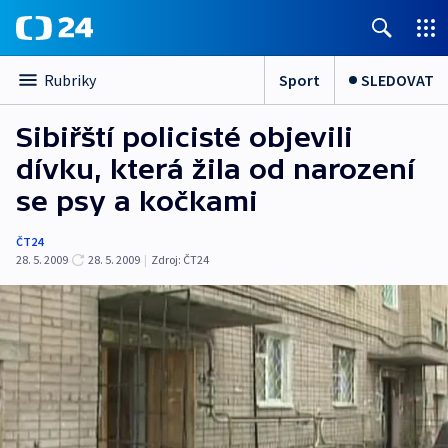
Sport
SLEDOVAT
Rubriky
Sibiřští policisté objevili
dívku, která žila od narození
se psy a kočkami
ČT24
28. 5. 2009
28. 5. 2009
|
Zdroj:
ČT24