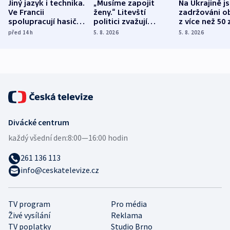
Jiný jazyk i technika.
„Musíme zapojit
Na Ukrajině j
Ve Francii
ženy.“ Litevští
zadržováni o
spolupracují hasiči z
politici zvažují
z více než 50 
různých zemí
dohodu o
Bojovali na s
před 14
h
5. 8. 2026
5. 8. 2026
demografii
Ruska
Divácké centrum
každý všední den:
8:00—16:00 hodin
261 136 113
info@ceskatelevize.cz
TV program
Pro média
Živé vysílání
Reklama
TV poplatky
Studio Brno