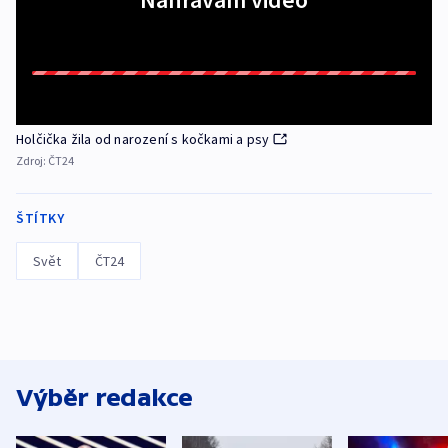
Holčička žila od narození s kočkami a psy
Zdroj:
ČT24
ŠTÍTKY
Svět
ČT24
Výběr redakce