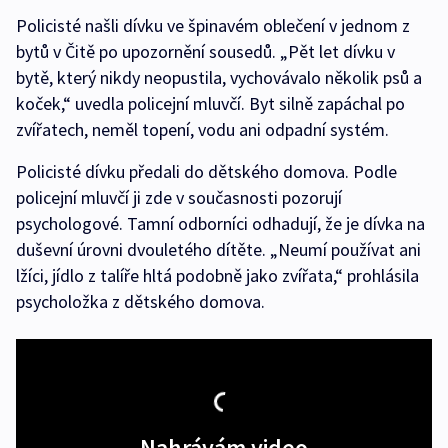
Policisté našli dívku ve špinavém oblečení v jednom z
bytů v Čitě po upozornění sousedů. „Pět let dívku v
bytě, který nikdy neopustila, vychovávalo několik psů a
koček,“ uvedla policejní mluvčí. Byt silně zapáchal po
zvířatech, neměl topení, vodu ani odpadní systém.
Policisté dívku předali do dětského domova. Podle
policejní mluvčí ji zde v současnosti pozorují
psychologové. Tamní odborníci odhadují, že je dívka na
duševní úrovni dvouletého dítěte. „Neumí používat ani
lžíci, jídlo z talíře hltá podobně jako zvířata,“ prohlásila
psycholožka z dětského domova.
Nahrávám video