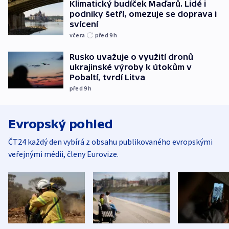
Klimatický budíček Maďarů. Lidé i
podniky šetří, omezuje se doprava i
svícení
včera
před 9
h
Rusko uvažuje o využití dronů
ukrajinské výroby k útokům v
Pobaltí, tvrdí Litva
před 9
h
Evropský pohled
ČT24 každý den vybírá z obsahu publikovaného evropskými
veřejnými médii, členy Eurovize.