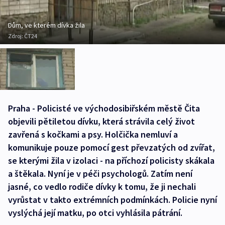
Dům, ve kterém dívka žila
Zdroj:
ČT24
Praha - Policisté ve východosibiřském městě Čita
objevili pětiletou dívku, která strávila celý život
zavřená s kočkami a psy. Holčička nemluví a
komunikuje pouze pomocí gest převzatých od zvířat,
se kterými žila v izolaci - na příchozí policisty skákala
a štěkala. Nyní je v péči psychologů. Zatím není
jasné, co vedlo rodiče dívky k tomu, že ji nechali
vyrůstat v takto extrémních podmínkách. Policie nyní
vyslýchá její matku, po otci vyhlásila pátrání.