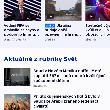
Vedení FIFA se
Ukrajina
Zbytečné výj
VIDEO
omluvilo za chyby a
buduje další
kvůli eCallu a
podpořilo Infantina.
opevnění na hranici
obtěžující ho
UEFA trvá na
s Běloruskem
zdržují záchr
včera
před 7
h
před 7
h
před 8
h
bojkotu
Aktuálně z rubriky
Svět
Soud v Novém Mexiku nařídil Metě
zaplatit 567 milionů dolarů kvůli újmě
způsobené dětem
před 55
m
Při útoku jemenských hútiů bylo v
Saúdské Arábii zraněno jedenáct
civilistů