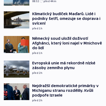
08:52
před 44
m
Klimatický budíček Maďarů. Lidé i
podniky šetří, omezuje se doprava i
svícení
před 1
h
Německý soud uložil doživotí
Afghánci, který loni najel v Mnichově
do lidí
před 1
h
Evropská unie má rekordně nízké
zásoby zemního plynu
před 2
h
Nejdražší demokratické primárky v
Michiganu stranu rozdělily. Kvůli
podpoře Izraele
před 2
h