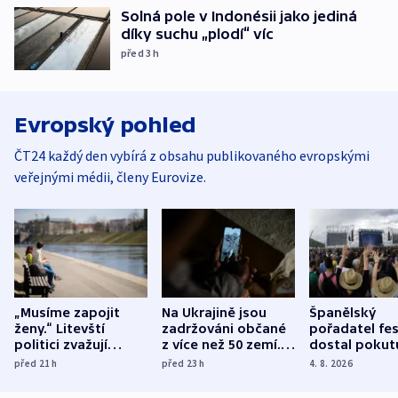
Solná pole v Indonésii jako jediná
díky suchu „plodí“ víc
před 3
h
Evropský pohled
ČT24 každý den vybírá z obsahu publikovaného evropskými
veřejnými médii, členy Eurovize.
„Musíme zapojit
Na Ukrajině jsou
Španělský
ženy.“ Litevští
zadržováni občané
pořadatel fes
politici zvažují
z více než 50 zemí.
dostal pokut
dohodu o
Bojovali na straně
nekalé prakti
před 21
h
před 23
h
4. 8. 2026
demografii
Ruska