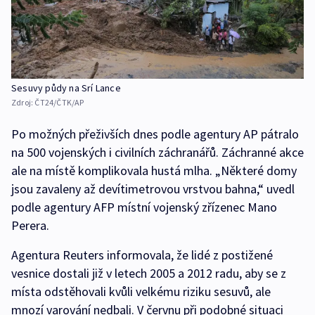
Sesuvy půdy na Srí Lance
Zdroj:
ČT24/ČTK/AP
Po možných přeživších dnes podle agentury AP pátralo
na 500 vojenských i civilních záchranářů. Záchranné akce
ale na místě komplikovala hustá mlha. „Některé domy
jsou zavaleny až devítimetrovou vrstvou bahna,“ uvedl
podle agentury AFP místní vojenský zřízenec Mano
Perera.
Agentura Reuters informovala, že lidé z postižené
vesnice dostali již v letech 2005 a 2012 radu, aby se z
místa odstěhovali kvůli velkému riziku sesuvů, ale
mnozí varování nedbali. V červnu při podobné situaci