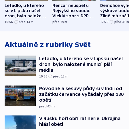
Letadlo, u kterého
Rencar neuspěl u
Demolice vyh
se v Lipsku našel
Nejvyššího soudu.
výškové budo
dron, bylo naložené
Vleklý spor s DPP o
Zlíně má začí
municí, píší média
reklamní plochu
odpoledne
10:56
před 13
m
před 29
m
12:29
před 33
končí
Aktuálně z rubriky
Svět
Letadlo, u kterého se v Lipsku našel
dron, bylo naložené municí, píší
média
10:56
před 13
m
Povodně a sesuvy půdy si v Indii od
začátku července vyžádaly přes 130
obětí
před 43
m
V Rusku hoří obří rafinerie. Ukrajina
hlásí oběti