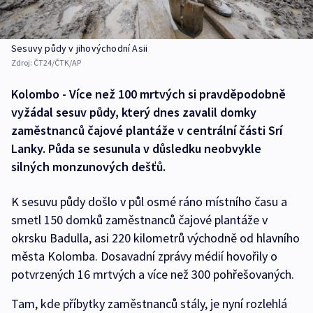
Sesuvy půdy v jihovýchodní Asii
Zdroj:
ČT24/ČTK/AP
Kolombo - Více než 100 mrtvých si pravděpodobně
vyžádal sesuv půdy, který dnes zavalil domky
zaměstnanců čajové plantáže v centrální části Srí
Lanky. Půda se sesunula v důsledku neobvykle
silných monzunových dešťů.
K sesuvu půdy došlo v půl osmé ráno místního času a
smetl 150 domků zaměstnanců čajové plantáže v
okrsku Badulla, asi 220 kilometrů východně od hlavního
města Kolomba. Dosavadní zprávy médií hovořily o
potvrzených 16 mrtvých a více než 300 pohřešovaných.
Tam, kde příbytky zaměstnanců stály, je nyní rozlehlá