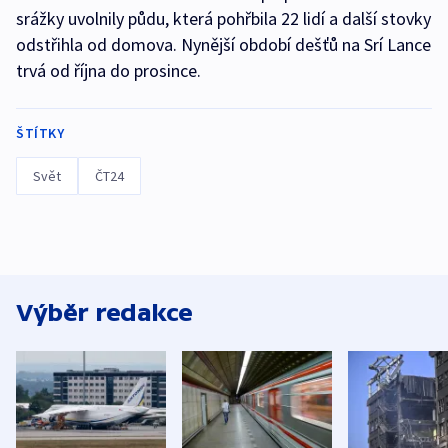
srážky uvolnily půdu, která pohřbila 22 lidí a další stovky
odstřihla od domova. Nynější období dešťů na Srí Lance
trvá od října do prosince.
ŠTÍTKY
Svět
ČT24
Výběr redakce