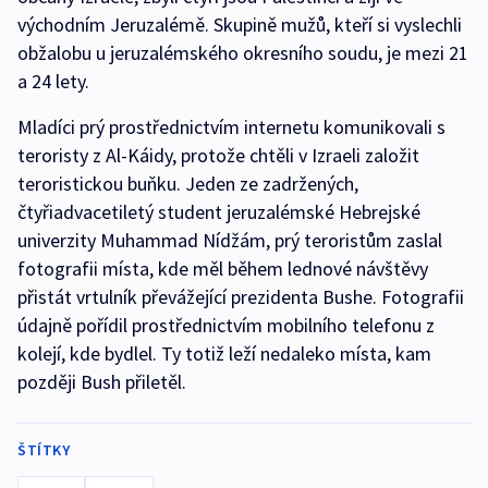
východním Jeruzalémě. Skupině mužů, kteří si vyslechli
obžalobu u jeruzalémského okresního soudu, je mezi 21
a 24 lety.
Mladíci prý prostřednictvím internetu komunikovali s
teroristy z Al-Káidy, protože chtěli v Izraeli založit
teroristickou buňku. Jeden ze zadržených,
čtyřiadvacetiletý student jeruzalémské Hebrejské
univerzity Muhammad Nídžám, prý teroristům zaslal
fotografii místa, kde měl během lednové návštěvy
přistát vrtulník převážející prezidenta Bushe. Fotografii
údajně pořídil prostřednictvím mobilního telefonu z
kolejí, kde bydlel. Ty totiž leží nedaleko místa, kam
později Bush přiletěl.
ŠTÍTKY