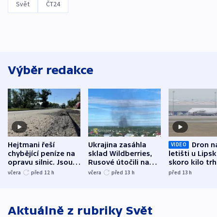
Svět
ČT24
Výběr redakce
Hejtmani řeší
Ukrajina zasáhla
Dron n
VIDEO
chybějící peníze na
sklad Wildberries,
letišti u Lips
opravu silnic. Jsou
Rusové útočili na
skoro kilo trh
nenárokové, namítá
trh, hasiče či
indicie ukazuj
včera
před 12
h
včera
před 13
h
před 13
h
ministerstvo
stadion
Rusko
Aktuálně z rubriky
Svět