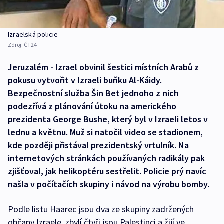
Izraelská policie
Zdroj:
ČT24
Jeruzalém - Izrael obvinil šestici místních Arabů z
pokusu vytvořit v Izraeli buňku Al-Káidy.
Bezpečnostní služba Šin Bet jednoho z nich
podezřívá z plánování útoku na amerického
prezidenta George Bushe, který byl v Izraeli letos v
lednu a květnu. Muž si natočil video se stadionem,
kde později přistával prezidentský vrtulník. Na
internetových stránkách používaných radikály pak
zjišťoval, jak helikoptéru sestřelit. Policie prý navíc
našla v počítačích skupiny i návod na výrobu bomby.
Podle listu Haarec jsou dva ze skupiny zadržených
občany Izraele, zbylí čtyři jsou Palestinci a žijí ve