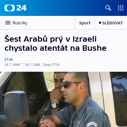
Sport
SLEDOVAT
Rubriky
Šest Arabů prý v Izraeli
chystalo atentát na Bushe
ČT24
18. 7. 2008
18. 7. 2008
|
Zdroj:
ČT24