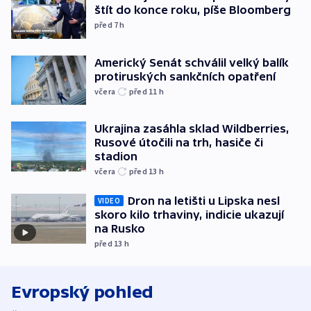
štít do konce roku, píše Bloomberg
před 7
h
Americký Senát schválil velký balík
protiruských sankčních opatření
včera
před 11
h
Ukrajina zasáhla sklad Wildberries,
Rusové útočili na trh, hasiče či
stadion
včera
před 13
h
Dron na letišti u Lipska nesl
VIDEO
skoro kilo trhaviny, indicie ukazují
na Rusko
před 13
h
Evropský pohled