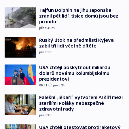
Tajfun Dolphin na jihu Japonska
zranil pět lidí, tisíce domů jsou bez
proudu
před 31
m
Ruský útok na předměstí Kyjeva
zabil tři lidi včetně dítěte
před 1
h
USA chtějí poskytnout miliardu
dolarů novému kolumbijskému
prezidentovi
06:51
před 2
h
Falešní „lékaři“ vytvoření AI šíří mezi
staršími Poláky nebezpečné
zdravotní rady
před 2
h
USA chtějí otestovat protiraketový