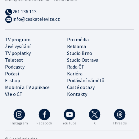
261 136 113
info@ceskatelevize.cz
TV program
Pro média
Živé vysílání
Reklama
TV poplatky
Studio Brno
Teletext
Studio Ostrava
Podcasty
Rada ČT
Počasí
Kariéra
E-shop
Podávání námětů
Mobilní a TV aplikace
Časté dotazy
Vše o ČT
Kontakty
Instagram
Facebook
YouTube
X
Threads