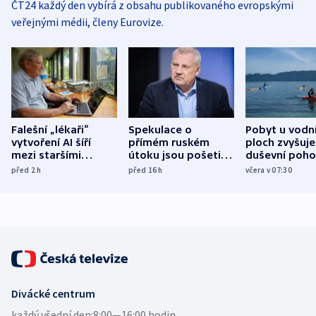
ČT24 každý den vybírá z obsahu publikovaného evropskými
veřejnými médii, členy Eurovize.
Falešní „lékaři“
Spekulace o
Pobyt u vodn
vytvoření AI šíří
přímém ruském
ploch zvyšuje
mezi staršími
útoku jsou pošetilé,
duševní poho
Poláky nebezpečné
míní estonský
ukázala
před 2
h
před 16
h
včera v 07:30
zdravotní rady
bezpečnostní
mezinárodní 
expert
Divácké centrum
každý všední den:
8:00—16:00 hodin