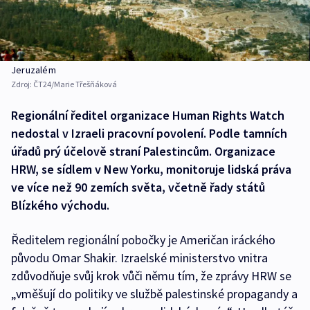
Jeruzalém
Zdroj:
ČT24/Marie Třešňáková
Regionální ředitel organizace Human Rights Watch
nedostal v Izraeli pracovní povolení. Podle tamních
úřadů prý účelově straní Palestincům. Organizace
HRW, se sídlem v New Yorku, monitoruje lidská práva
ve více než 90 zemích světa, včetně řady států
Blízkého východu.
Ředitelem regionální pobočky je Američan iráckého
původu Omar Shakir. Izraelské ministerstvo vnitra
zdůvodňuje svůj krok vůči němu tím, že zprávy HRW se
„vměšují do politiky ve službě palestinské propagandy a