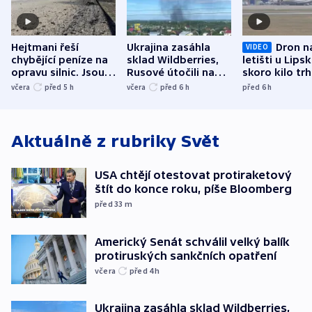
Hejtmani řeší
Ukrajina zasáhla
Dron n
VIDEO
chybějící peníze na
sklad Wildberries,
letišti u Lips
opravu silnic. Jsou
Rusové útočili na
skoro kilo trh
nenárokové, namítá
trh, hasiče či
indicie ukazuj
včera
před 5
h
včera
před 6
h
před 6
h
ministerstvo
stadion
Rusko
Aktuálně z rubriky
Svět
USA chtějí otestovat protiraketový
štít do konce roku, píše Bloomberg
před 33
m
Americký Senát schválil velký balík
protiruských sankčních opatření
včera
před 4
h
Ukrajina zasáhla sklad Wildberries,