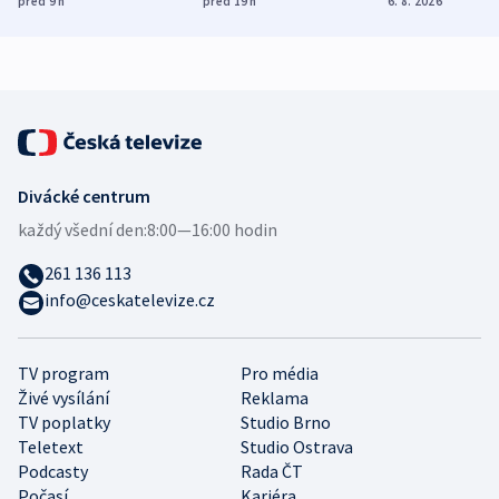
před 9
h
před 19
h
6. 8. 2026
bezpečnostní
mezinárodní studie
expert
Divácké centrum
každý všední den:
8:00—16:00 hodin
261 136 113
info@ceskatelevize.cz
TV program
Pro média
Živé vysílání
Reklama
TV poplatky
Studio Brno
Teletext
Studio Ostrava
Podcasty
Rada ČT
Počasí
Kariéra