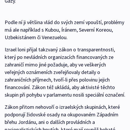
Gazy.
Podle ní ji většina vlád do svých zemí vpouští, problémy
má ale například s Kubou, Íránem, Severní Koreou,
Uzbekistánem či Venezuelou.
Izrael loni přijal takzvaný zákon o transparentnosti,
který po nevládních organizacích financovaných ze
zahraničí mimo jiné požaduje, aby ve veškerých
veřejných oznámeních zveřejňovaly detaily o
zahraničních příjmech, tvoří-li přes polovinu jejich
financování. Zákon též ukládá, aby aktivisté těchto
skupin při pohybu v parlamentu nosili speciální označení.
Zákon přitom nehovoří o izraelských skupinách, které
podporují židovské osady na okupovaném Západním
břehu Jordánu, ani o dalších provládních a
nacionalistických hnutích, které mají rovněž bohaté