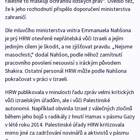
falešně to maskují ochranou lidských práv“. Uvedlo též,
že k jeho rozhodnutí přispělo doporučení ministerstva
zahraničí.
Dle mluvčího ministerstva vnitra Emmanuela Nahšona
je prý HRW otevřeně nepřátelská vůči Izraeli a jejím
jediným cílem je škodit, a ne zjišťovat pravdu. „Nejsme
masochisti,“ dodal Nahšon, podle něhož zamítnutí
pracovního povolení nesouvisí s iráckým původem
Shakira. Ostatní personál HRW může podle Nahšona
pokračovat v práci v Izraeli.
HRW publikovala v minulosti řadu zpráv velmi kritických
vůči izraelským úřadům, ale i vůči Palestinské
autonomii. Například obvinila Izrael z válečných zločinů
během jeho bojů s radikály z hnutí Hamas v pásmu Gazy
v létě roku 2014. Palestinské úřady HRW kritizovala
mimo jiné za zadržování novinářů a aktivistů v pásmu