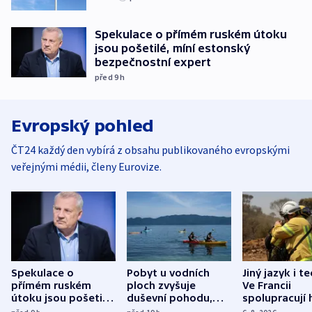
Spekulace o přímém ruském útoku
jsou pošetilé, míní estonský
bezpečnostní expert
před 9
h
Evropský pohled
ČT24 každý den vybírá z obsahu publikovaného evropskými
veřejnými médii, členy Eurovize.
Spekulace o
Pobyt u vodních
Jiný jazyk i t
přímém ruském
ploch zvyšuje
Ve Francii
útoku jsou pošetilé,
duševní pohodu,
spolupracují h
míní estonský
ukázala
různých zemí