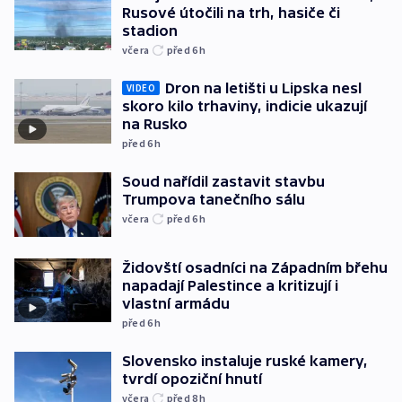
Rusové útočili na trh, hasiče či
stadion
včera
před 6
h
Dron na letišti u Lipska nesl
VIDEO
skoro kilo trhaviny, indicie ukazují
na Rusko
před 6
h
Soud nařídil zastavit stavbu
Trumpova tanečního sálu
včera
před 6
h
Židovští osadníci na Západním břehu
napadají Palestince a kritizují i
vlastní armádu
před 6
h
Slovensko instaluje ruské kamery,
tvrdí opoziční hnutí
včera
před 8
h