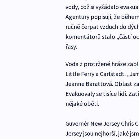
vody, což si vyžádalo evakuac
Agentury popisují, že běhe
ručně čerpat vzduch do dýcha
komentátorů stalo „částí oce
řasy.
Voda z protržené hráze zap
Little Ferry a Carlstadt. „J
Jeanne Barattová. Oblast za
Evakuovaly se tisíce lidí. Za
nějaké oběti.
Guvernér New Jersey Chris Ch
Jersey jsou nejhorší, jaké js