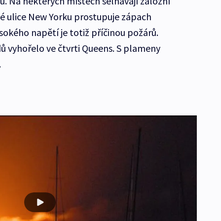
. Na některých místech selhávají záložní
é ulice New Yorku prostupuje zápach
okého napětí je totiž příčinou požárů.
 vyhořelo ve čtvrti Queens. S plameny
.