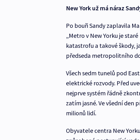
New York už má náraz Sandy
Po bouři Sandy zaplavila Ma
„Metro v New Yorku je staré 
katastrofu a takové škody, ja
předseda metropolitního d
Všech sedm tunelů pod East R
elektrické rozvody. Před u
nejprve systém řádně zkontr
zatím jasné. Ve všední den
milionů lidí.
Obyvatele centra New Yorku 