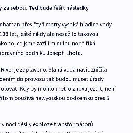
 za sebou. Teď bude řešit následky
nhattan přes čtyři metry vysoká hladina vody.
108 let, ještě nikdy ale nezažilo takovou
ko to, co jsme zažili minulou noc,“ říká
opravního podniku Joseph Lhota.
iver je zaplaveno. Slaná voda navíc zničila
vedením do provozu tak budou muset úřady
olovat. Kdy by mohlo metro znovu jezdit, není
 přitom používá newyorskou podzemku přes 5
v noci děsily exploze transformátorů