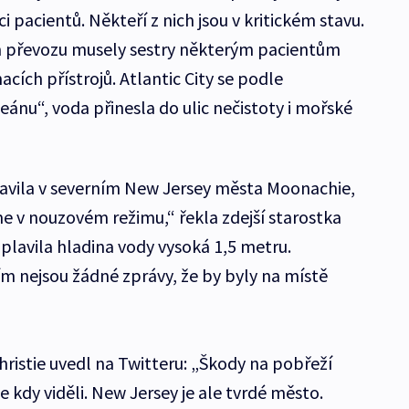
i pacientů. Někteří z nich jsou v kritickém stavu.
m převozu musely sestry některým pacientům
cích přístrojů. Atlantic City se podle
ánu“, voda přinesla do ulic nečistoty i mořské
lavila v severním New Jersey města Moonachie,
sme v nouzovém režimu,“ řekla zdejší starostka
plavila hladina vody vysoká 1,5 metru.
tím nejsou žádné zprávy, že by byly na místě
ristie uvedl na Twitteru: „Škody na pobřeží
me kdy viděli. New Jersey je ale tvrdé město.