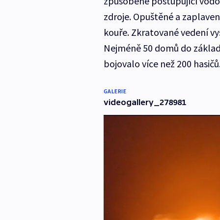
způsobené postupující vodou
zdroje. Opuštěné a zaplaven
kouře. Zkratované vedení vys
Nejméně 50 domů do základů
bojovalo více než 200 hasičů
GALERIE
videogallery_278981