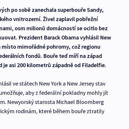
vých po sobě zanechala superbouře Sandy,
kého vnitrozemí. Živel zaplavil pobřežní
lnami, osm milionů domácností se ocitlo bez
kuovat. Prezident Barack Obama vyhlásil New
za místo mimořádné pohromy, což regionu
derálních fondů. Bouře teď míří na západ
ed je asi 200 kilometrů západně od Filadelfie.
ásil ve státech New York a New Jersey stav
 umožňuje, aby z federální pokladny mohly jít
em. Newyorský starosta Michael Bloomberg
rickým rodinám, které během bouře ztratily