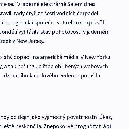
me se.“ V jaderné elektrárně Salem dnes
stavili tady čtyři ze šesti vodních čerpadel
á energetická společnost Exelon Corp. kvůli
pondělí vyhlásila stav pohotovosti v jaderném
Creek v New Jersey.
lahý dopad i na americká média. V New Yorku
ly, a tak nefunguje řada oblíbených webových
 podzemního kabelového vedení a porušila
dy do dějin jako výjimečný povětrnostní úkaz,
m ještě neskončila. Znepokojivé prognózy trápí