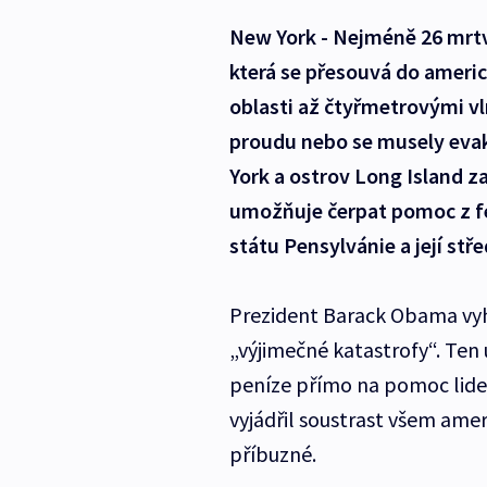
New York - Nejméně 26 mrt
která se přesouvá do americ
oblasti až čtyřmetrovými v
proudu nebo se musely eva
York a ostrov Long Island 
umožňuje čerpat pomoc z fe
státu Pensylvánie a její stř
Prezident Barack Obama vyhl
„výjimečné katastrofy“. Ten
peníze přímo na pomoc lid
vyjádřil soustrast všem ame
příbuzné.