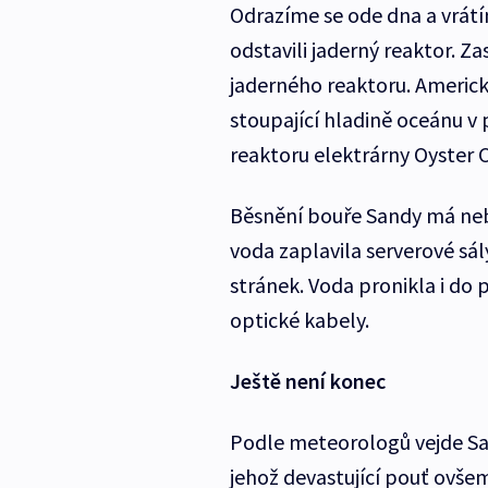
Odrazíme se ode dna a vrátí
odstavili jaderný reaktor. Za
jaderného reaktoru. Americk
stoupající hladině oceánu v 
reaktoru elektrárny Oyster 
Běsnění bouře Sandy má neb
voda zaplavila serverové sá
stránek. Voda pronikla i do
optické kabely.
Ještě není konec
Podle meteorologů vejde San
jehož devastující pouť ovše