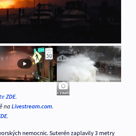
+ 2 další
jte
ZDE
.
vě na
Livestream.com
.
ZDE
.
wyorských nemocnic. Suterén zaplavily 3 metry