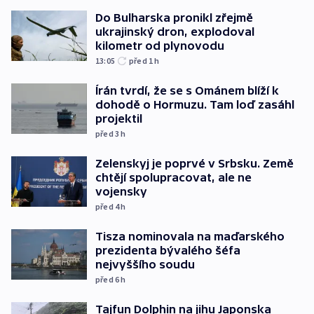
Do Bulharska pronikl zřejmě
ukrajinský dron, explodoval
kilometr od plynovodu
13:05
před 1
h
Írán tvrdí, že se s Ománem blíží k
dohodě o Hormuzu. Tam loď zasáhl
projektil
před 3
h
Zelenskyj je poprvé v Srbsku. Země
chtějí spolupracovat, ale ne
vojensky
před 4
h
Tisza nominovala na maďarského
prezidenta bývalého šéfa
nejvyššího soudu
před 6
h
Tajfun Dolphin na jihu Japonska