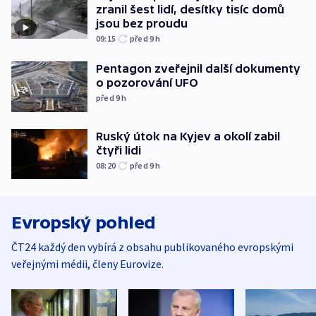
zranil šest lidí, desítky tisíc domů
jsou bez proudu
09:15
před 9
h
Pentagon zveřejnil další dokumenty
o pozorování UFO
před 9
h
Ruský útok na Kyjev a okolí zabil
čtyři lidi
08:20
před 9
h
Evropský pohled
ČT24 každý den vybírá z obsahu publikovaného evropskými
veřejnými médii, členy Eurovize.