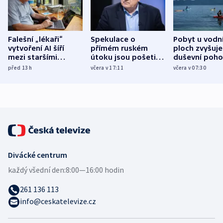
Falešní „lékaři“
Spekulace o
Pobyt u vodn
vytvoření AI šíří
přímém ruském
ploch zvyšuje
mezi staršími
útoku jsou pošetilé,
duševní poho
Poláky nebezpečné
míní estonský
ukázala
před 13
h
včera v 17:11
včera v 07:30
zdravotní rady
bezpečnostní
mezinárodní 
expert
Divácké centrum
každý všední den:
8:00—16:00 hodin
261 136 113
info@ceskatelevize.cz