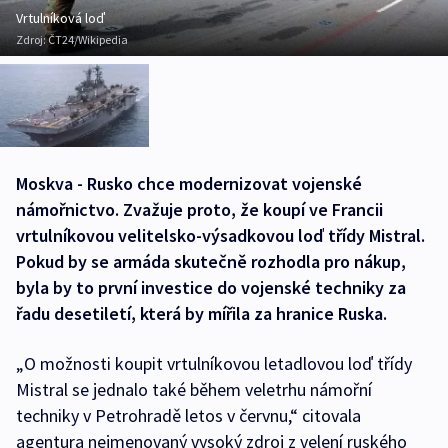
Vrtulníková loď
Zdroj:
ČT24/Wikipedia
Moskva - Rusko chce modernizovat vojenské
námořnictvo. Zvažuje proto, že koupí ve Francii
vrtulníkovou velitelsko-výsadkovou loď třídy Mistral.
Pokud by se armáda skutečně rozhodla pro nákup,
byla by to první investice do vojenské techniky za
řadu desetiletí, která by mířila za hranice Ruska.
„O možnosti koupit vrtulníkovou letadlovou loď třídy
Mistral se jednalo také během veletrhu námořní
techniky v Petrohradě letos v červnu,“ citovala
agentura nejmenovaný vysoký zdroj z velení ruského