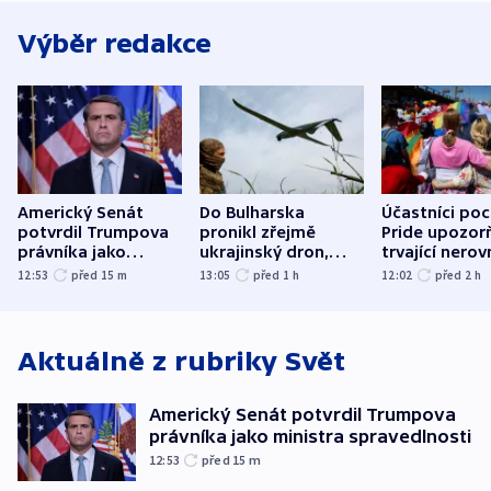
Výběr redakce
Americký Senát
Do Bulharska
Účastníci po
potvrdil Trumpova
pronikl zřejmě
Pride upozorň
právníka jako
ukrajinský dron,
trvající nerov
ministra
explodoval kilometr
společensko
12:53
před 15
m
13:05
před 1
h
12:02
před 2
h
spravedlnosti
od plynovodu
atmosféru
Aktuálně z rubriky
Svět
Americký Senát potvrdil Trumpova
právníka jako ministra spravedlnosti
12:53
před 15
m