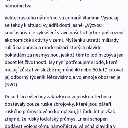
námořnictva.
Velitel ruského námořnictva admirál Vladimir Vysockij
se tehdy k situaci vyjádřil dosti jasně: „Výzvou
současnosti je vylepšení stavu naší flotily bez poškození
ekonomické aktivity v zemi. Myšlenku utratit miliardy
rublů na opravu a modernizaci starých plavidel
pokládám za nesmyslnou, jelikož těmto lodím zbývá jen
deset let životnosti. My nyní potřebujeme lodě, které
musejí zůstat ve službě nejméně 40 nebo 50 let,“ citoval
jej odborný týdeník Nězavisimoje vojennoje obozrenije
(NVO).
Dosud sice všechny zakázky na vojenskou techniku
dostávaly pouze ruské zbrojovky, které jsou páteří
ruského průmyslového komplexu, již řadu let je však
zřejmé, že ruský loďařský průmysl „není schopen
dodávat vojenskému námořnictvu válečná plavidla v