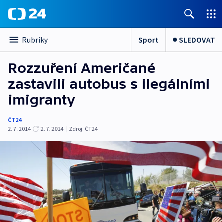
Sport
SLEDOVAT
Rubriky
Rozzuření Američané
zastavili autobus s ilegálními
imigranty
ČT24
2. 7. 2014
2. 7. 2014
|
Zdroj:
ČT24