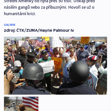
Střední Ameriky od října přes 50 tisíc. Utíkají před
násilím gangů nebo za příbuznými. Hovoří se už o
humanitární krizi.
GALERIE
zdroj: ČTK/ZUMA/Hayne Palmour Iv