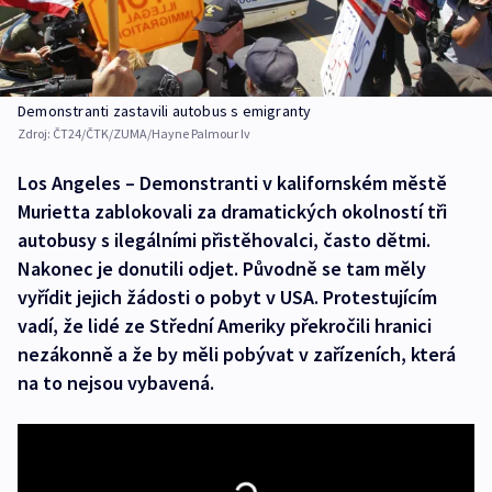
Demonstranti zastavili autobus s emigranty
Zdroj:
ČT24/ČTK/ZUMA/Hayne Palmour Iv
Los Angeles – Demonstranti v kalifornském městě
Murietta zablokovali za dramatických okolností tři
autobusy s ilegálními přistěhovalci, často dětmi.
Nakonec je donutili odjet. Původně se tam měly
vyřídit jejich žádosti o pobyt v USA. Protestujícím
vadí, že lidé ze Střední Ameriky překročili hranici
nezákonně a že by měli pobývat v zařízeních, která
na to nejsou vybavená.