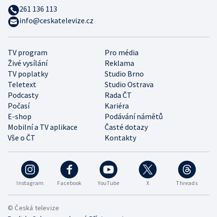
261 136 113
info@ceskatelevize.cz
TV program
Pro média
Živé vysílání
Reklama
TV poplatky
Studio Brno
Teletext
Studio Ostrava
Podcasty
Rada ČT
Počasí
Kariéra
E-shop
Podávání námětů
Mobilní a TV aplikace
Časté dotazy
Vše o ČT
Kontakty
Instagram
Facebook
YouTube
X
Threads
© Česká televize