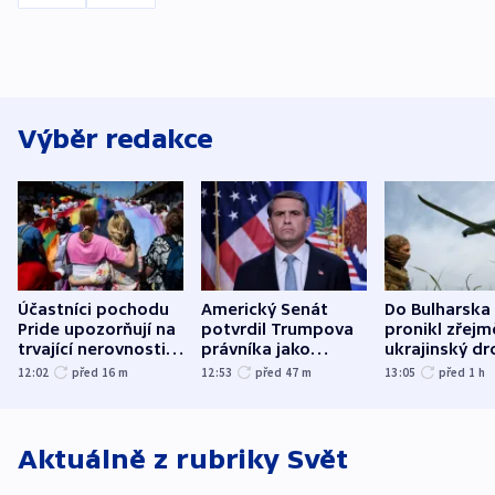
Výběr redakce
Účastníci pochodu
Americký Senát
Do Bulharska
Pride upozorňují na
potvrdil Trumpova
pronikl zřejm
trvající nerovnosti i
právníka jako
ukrajinský dr
společenskou
ministra
explodoval k
12:02
před 16
m
12:53
před 47
m
13:05
před 1
h
atmosféru
spravedlnosti
od plynovod
Aktuálně z rubriky
Svět