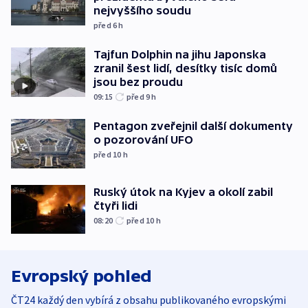
nejvyššího soudu
před 6
h
Tajfun Dolphin na jihu Japonska
zranil šest lidí, desítky tisíc domů
jsou bez proudu
09:15
před 9
h
Pentagon zveřejnil další dokumenty
o pozorování UFO
před 10
h
Ruský útok na Kyjev a okolí zabil
čtyři lidi
08:20
před 10
h
Evropský pohled
ČT24 každý den vybírá z obsahu publikovaného evropskými