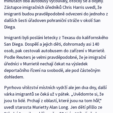
minutách oba autobusy vycouvaly, otočily se a odjely.
Zástupce imigračních úředníků Chris Harris uvedl, že
imigranti budou pravděpodobně odvezeni do jednoho z
dalších šesti úřadoven pohraniční stráže v okolí San
Diega.
Imigranti byli posláni letecky z Texasu do kalifornského
San Diega. Dospělí a jejich děti, dohromady asi 140
osob, pak cestovali autobusem do zařízení v Murrietě.
Podle Reuters je velmi pravděpodobné, že je imigrační
úředníci v Murrietě nechají čekat na výsledek
deportačního řízení na svobodě, ale pod částečným
dohledem.
Pyrrhovo vítězství místních vydrží ale jen dva dny, další
várka imigrantů se čeká už v pátek. „Uvědomte si, že
jsou to lidé. Prchají z oblastí, které jsou na tom hůř,“
uvedl starosta Murietty Alan Long. Jen dětí přišlo ze