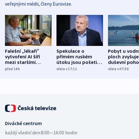
veřejnými médii, členy Eurovize.
Falešní „lékaři“
Spekulace o
Pobyt u vodn
vytvoření AI šíří
přímém ruském
ploch zvyšuje
mezi staršími
útoku jsou pošetilé,
duševní poho
Poláky nebezpečné
míní estonský
ukázala
před 14
h
včera v 17:11
včera v 07:30
zdravotní rady
bezpečnostní
mezinárodní 
expert
Divácké centrum
každý všední den:
8:00—16:00 hodin