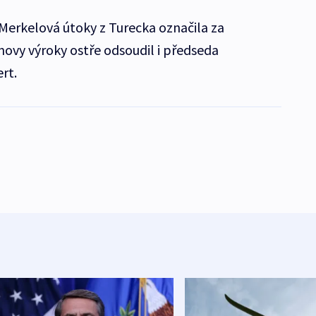
erkelová útoky z Turecka označila za
ovy výroky ostře odsoudil i předseda
rt.