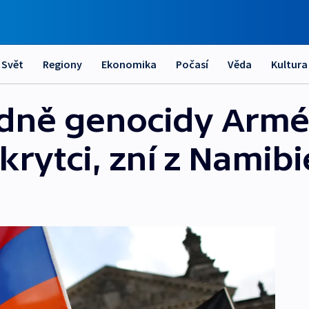
Svět
Regiony
Ekonomika
Počasí
Věda
Kultura
edně genocidy Arm
rytci, zní z Namibi