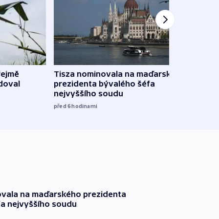
Ruský
řejmě
Tisza nominovala na maďarského
čtyři 
doval
prezidenta bývalého šéfa
nejvyššího soudu
08:20
před 6
hodinami
ovala na maďarského prezidenta
fa nejvyššího soudu