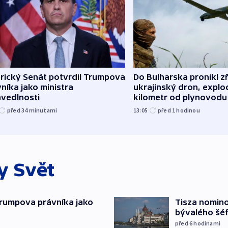
rický Senát potvrdil Trumpova
Do Bulharska pronikl z
níka jako ministra
ukrajinský dron, explo
avedlnosti
kilometr od plynovodu
před 34
minutami
13:05
před 1
hodinou
ky
Svět
Trumpova právníka jako
Tisza nomin
bývalého šé
před 6
hodinami