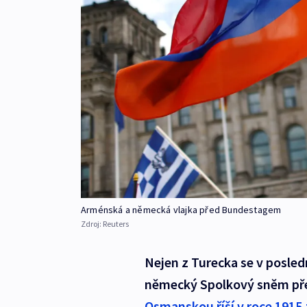
Arménská a německá vlajka před Bundestagem
Zdroj:
Reuters
Nejen z Turecka se v posledn
německý Spolkový sněm př
Osmanskou říší v roce 1915