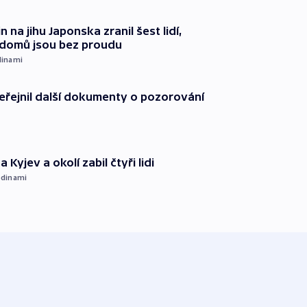
n na jihu Japonska zranil šest lidí,
c domů jsou bez proudu
dinami
řejnil další dokumenty o pozorování
 Kyjev a okolí zabil čtyři lidi
dinami