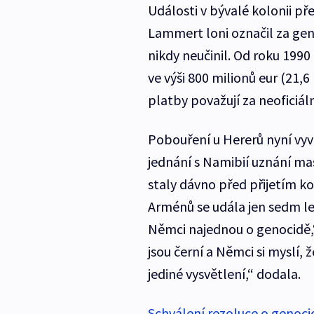
Události v bývalé kolonii 
Lammert loni označil za gen
nikdy neučinil. Od roku 19
ve výši 800 milionů eur (21,6
platby považují za neoficiá
Pobouření u Hererů nyní vyv
jednání s Namibií uznání mas
staly dávno před přijetím k
Arménů se udála jen sedm le
Němci najednou o genocidě,“
jsou černí a Němci si myslí,
jediné vysvětlení,“ dodala.
Schválení rezoluce o genoc