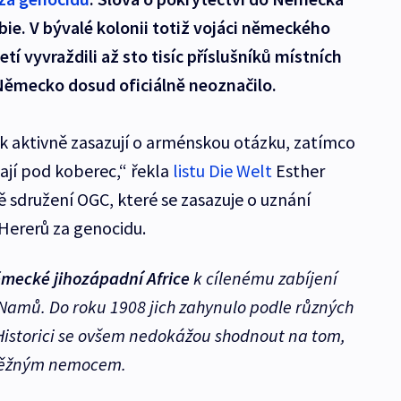
bie. V bývalé kolonii totiž vojáci německého
etí vyvraždili až sto tisíc příslušníků místních
Německo dosud oficiálně neoznačilo.
ak aktivně zasazují o arménskou otázku, zatímco
tají pod koberec,“ řekla
listu Die Welt
Esther
sdružení OGC, které se zasazuje o uznání
Hererů za genocidu.
mecké jihozápadní Africe
k cílenému zabíjení
Namů. Do roku 1908 jich zahynulo podle různých
. Historici se ovšem nedokážou shodnout na tom,
y běžným nemocem.