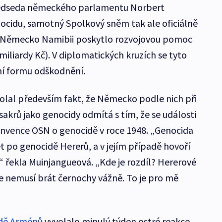
předseda německého parlamentu Norbert
ocidu, samotný Spolkový sněm tak ale oficiálně
90 Německo Namibii poskytlo rozvojovou pomoc
 miliardy Kč). V diplomatických kruzích se tyto
lní formu odškodnění.
olal především fakt, že Německo podle nich při
akrů jako genocidy odmítá s tím, že se události
onvence OSN o genocidě v roce 1948. „Genocida
t po genocidě Hererů, a v jejím případě hovoří
 řekla Muinjangueová. „Kde je rozdíl? Hererové
 že nemusí brát černochy vážně. To je pro mě
idě Arménů
vyvolalo minulý týden ostré reakce