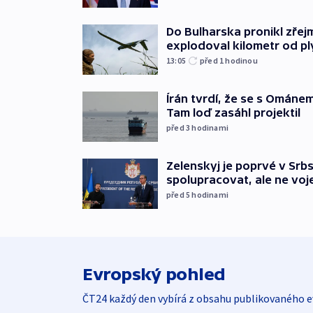
Do Bulharska pronikl zřej
explodoval kilometr od p
13:05
před 1
hodinou
Írán tvrdí, že se s Ománe
Tam loď zasáhl projektil
před 3
hodinami
Zelenskyj je poprvé v Srbs
spolupracovat, ale ne vo
před 5
hodinami
Evropský pohled
ČT24 každý den vybírá z obsahu publikovaného e