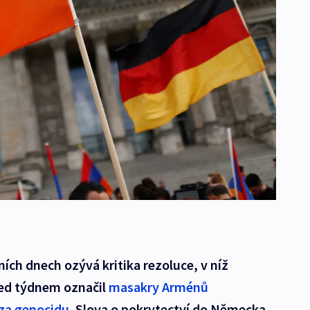
ích dnech ozývá kritika rezoluce, v níž
ed týdnem označil
masakry Arménů
 za genocidu
. Slova o pokrytectví do Německa