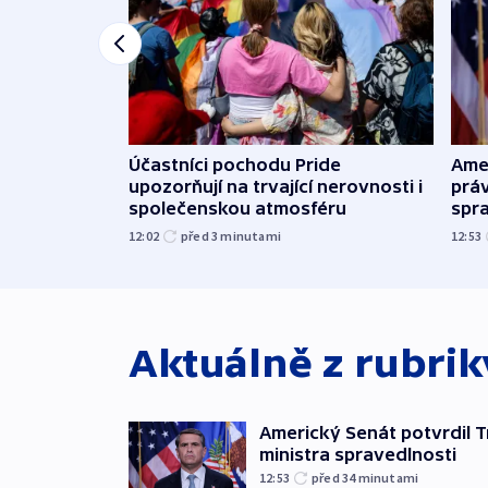
Účastníci pochodu Pride
Ame
upozorňují na trvající nerovnosti i
práv
společenskou atmosféru
spr
12:02
před 3
minutami
12:53
Aktuálně z rubri
Americký Senát potvrdil 
ministra spravedlnosti
12:53
před 34
minutami