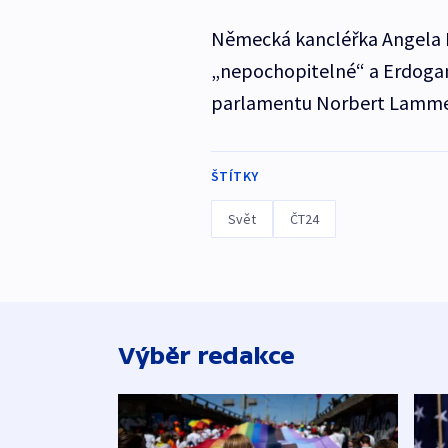
Německá kancléřka Angela M
„nepochopitelné“ a Erdogan
parlamentu Norbert Lamme
ŠTÍTKY
Svět
ČT24
Výběr redakce