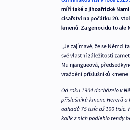
míří také z jihoafrické Nami
císařství na počátku 20. stol
kmenů. Za genocidu to ale 
„Je zajímavé, že se Němci t
své vlastní záležitosti zame
Muinjangueová, předsedkyně 
vraždění příslušníků kmene 
Od roku 1904 docházelo v
Ně
příslušníků kmene Hererů a 
odhadů 75 tisíc až 100 tisíc
kolik z nich podlehlo tehd