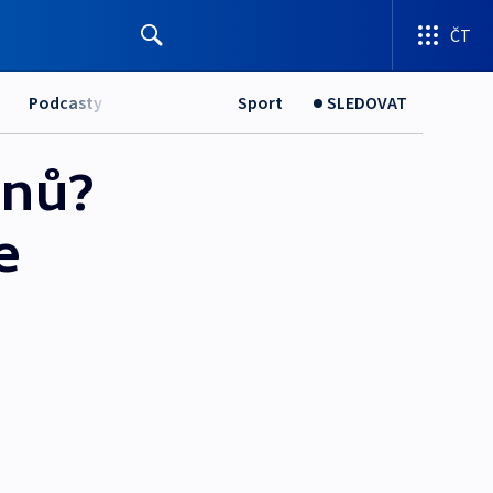
ČT
Podcasty
Sport
SLEDOVAT
énů?
e