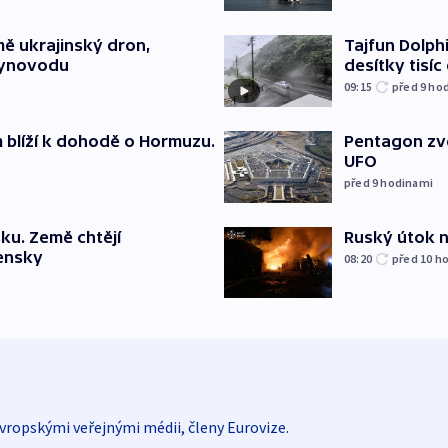
mě ukrajinský dron,
Tajfun Dolphi
lynovodu
desítky tisí
09:15
před 9
ho
m blíží k dohodě o Hormuzu.
Pentagon zve
UFO
před 9
hodinami
Ruský útok na
ku. Země chtějí
jensky
08:20
před 10
ho
vropskými veřejnými médii, členy Eurovize.