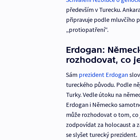
především v Turecku. Ankara
připravuje podle mluvčího 
„protiopatření“.
Erdogan: Německ
rozhodovat, co j
Sám
prezident Erdogan
slov
tureckého původu. Podle něj 
Turky. Vedle útoku na němec
Erdogan i Německo samotné,
může rozhodovat o tom, co 
zodpovídat za holocaust a za
se slyšet turecký prezident.