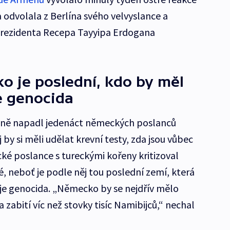
 odvolala z Berlína svého velvyslance a
prezidenta Recepa Tayyipa Erdogana
o je poslední, kdo by měl
e genocida
ně napadl jedenáct německých poslanců
by si měli udělat krevní testy, zda jsou vůbec
ké poslance s tureckými kořeny kritizoval
 neboť je podle něj tou poslední zemí, která
je genocida. „Německo by se nejdřív mělo
 zabití víc než stovky tisíc Namibijců,“ nechal