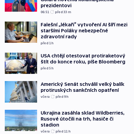
prezidentovi
06:51
před 33
m
Falešní „lékaři“ vytvoření AI šíří mezi
staršími Poláky nebezpečné
zdravotní rady
před 1
h
USA chtějí otestovat protiraketový
štít do konce roku, píše Bloomberg
před 5
h
Americký Senát schválil velký balík
protiruských sankčních opatření
včera
před 9
h
Ukrajina zasáhla sklad Wildberries,
Rusové útočili na trh, hasiče či
stadion
včera
před 11
h