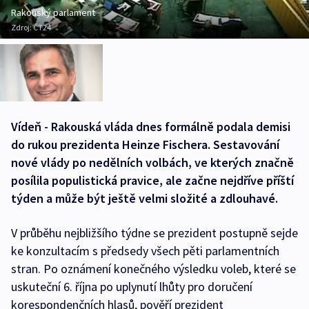
Rakouský parlament
Zdroj:
ČT24
Vídeň - Rakouská vláda dnes formálně podala demisi
do rukou prezidenta Heinze Fischera. Sestavování
nové vlády po nedělních volbách, ve kterých značně
posílila populistická pravice, ale začne nejdříve příští
týden a může být ještě velmi složité a zdlouhavé.
V průběhu nejbližšího týdne se prezident postupně sejde
ke konzultacím s předsedy všech pěti parlamentních
stran. Po oznámení konečného výsledku voleb, které se
uskuteční 6. října po uplynutí lhůty pro doručení
korespondenčních hlasů, pověří prezident