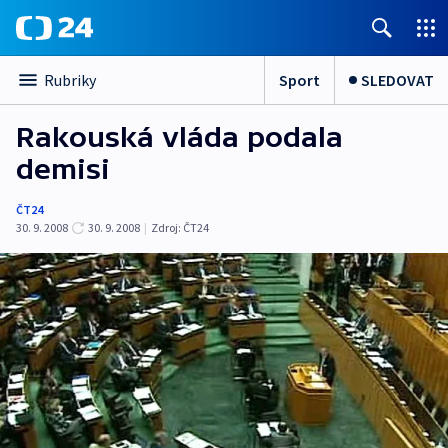
Sport
SLEDOVAT
Rubriky
Rakouská vláda podala
demisi
ČT24
30. 9. 2008
30. 9. 2008
|
Zdroj:
ČT24