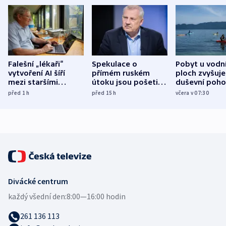
Falešní „lékaři“
Spekulace o
Pobyt u vodn
vytvoření AI šíří
přímém ruském
ploch zvyšuje
mezi staršími
útoku jsou pošetilé,
duševní poho
Poláky nebezpečné
míní estonský
ukázala
před 1
h
před 15
h
včera v 07:30
zdravotní rady
bezpečnostní
mezinárodní 
expert
Divácké centrum
každý všední den:
8:00—16:00 hodin
261 136 113