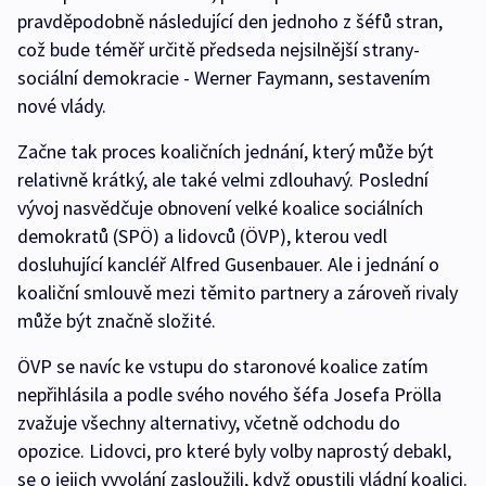
pravděpodobně následující den jednoho z šéfů stran,
což bude téměř určitě předseda nejsilnější strany-
sociální demokracie - Werner Faymann, sestavením
nové vlády.
Začne tak proces koaličních jednání, který může být
relativně krátký, ale také velmi zdlouhavý. Poslední
vývoj nasvědčuje obnovení velké koalice sociálních
demokratů (SPÖ) a lidovců (ÖVP), kterou vedl
dosluhující kancléř Alfred Gusenbauer. Ale i jednání o
koaliční smlouvě mezi těmito partnery a zároveň rivaly
může být značně složité.
ÖVP se navíc ke vstupu do staronové koalice zatím
nepřihlásila a podle svého nového šéfa Josefa Prölla
zvažuje všechny alternativy, včetně odchodu do
opozice. Lidovci, pro které byly volby naprostý debakl,
se o jejich vyvolání zasloužili, když opustili vládní koalici.