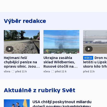
Výběr redakce
Hejtmani řeší
Ukrajina zasáhla
Dron n
VIDEO
chybějící peníze na
sklad Wildberries,
letišti u Lips
opravu silnic. Jsou
Rusové útočili na
skoro kilo trh
nenárokové, namítá
trh, hasiče či
indicie ukazuj
včera
před 11
h
včera
před 11
h
před 11
h
ministerstvo
stadion
Rusko
Aktuálně z rubriky
Svět
USA chtějí poskytnout miliardu
dolarů novému kolumbijskému