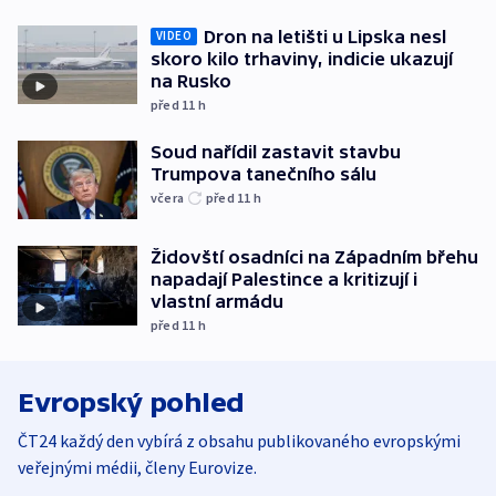
Dron na letišti u Lipska nesl
VIDEO
skoro kilo trhaviny, indicie ukazují
na Rusko
před 11
h
Soud nařídil zastavit stavbu
Trumpova tanečního sálu
včera
před 11
h
Židovští osadníci na Západním břehu
napadají Palestince a kritizují i
vlastní armádu
před 11
h
Evropský pohled
ČT24 každý den vybírá z obsahu publikovaného evropskými
veřejnými médii, členy Eurovize.