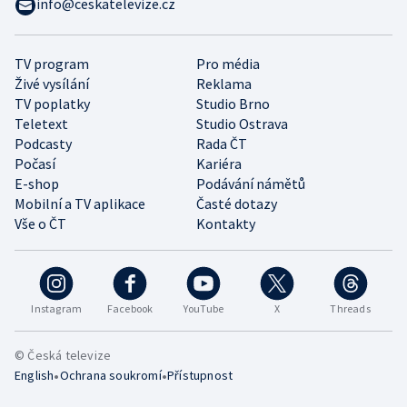
info@ceskatelevize.cz
TV program
Pro média
Živé vysílání
Reklama
TV poplatky
Studio Brno
Teletext
Studio Ostrava
Podcasty
Rada ČT
Počasí
Kariéra
E-shop
Podávání námětů
Mobilní a TV aplikace
Časté dotazy
Vše o ČT
Kontakty
Instagram
Facebook
YouTube
X
Threads
© Česká televize
•
•
English
Ochrana soukromí
Přístupnost