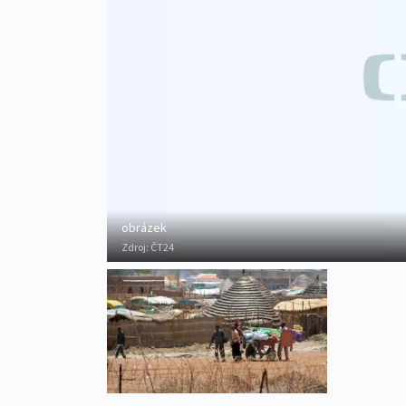
obrázek
Zdroj:
ČT24