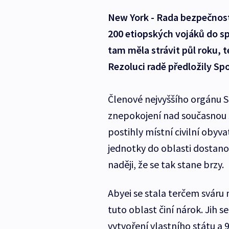
New York - Rada bezpečnost
200 etiopských vojáků do s
tam měla strávit půl roku, 
Rezoluci radě předložily Spo
Členové nejvyššího orgánu S
znepokojení nad současnou s
postihly místní civilní obyva
jednotky do oblasti dostano
naději, že se tak stane brzy
Abyei se stala terčem sváru m
tuto oblast činí nárok. Jih 
vytvoření vlastního státu a