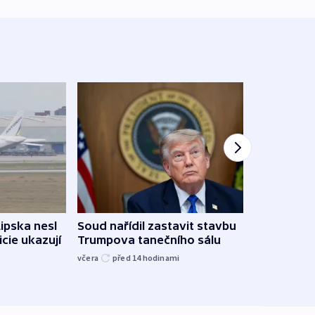
Lipska nesl
Soud nařídil zastavit stavbu
Žido
icie ukazují
Trumpova tanečního sálu
břehu
kriti
včera
před 14
hodinami
před 1