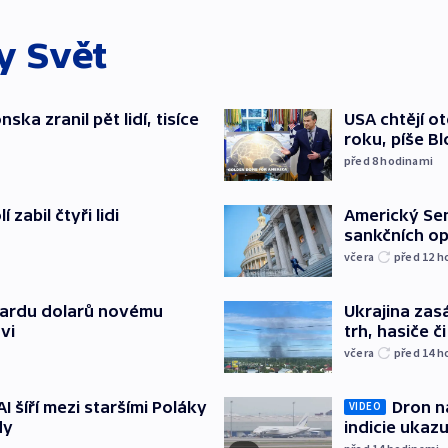
ky
Svět
ska zranil pět lidí, tisíce
USA chtějí o
roku, píše B
před 8
hodinami
zabil čtyři lidi
Americký Sen
sankčních op
včera
před 12
h
liardu dolarů novému
Ukrajina zasá
vi
trh, hasiče č
včera
před 14
h
AI šíří mezi staršími Poláky
Dron na
VIDEO
dy
indicie ukazu