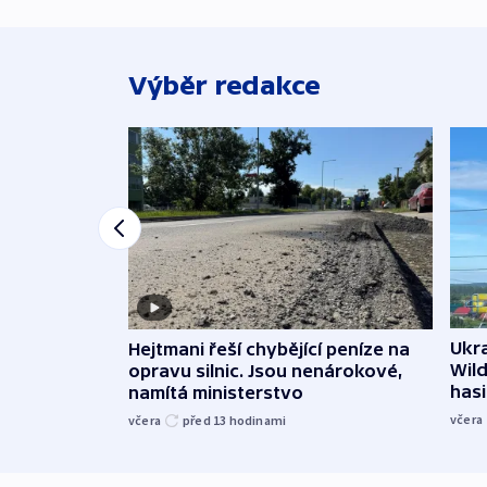
Výběr redakce
Ukra
Hejtmani řeší chybějící peníze na
Wild
opravu silnic. Jsou nenárokové,
hasi
namítá ministerstvo
včera
včera
před 13
hodinami