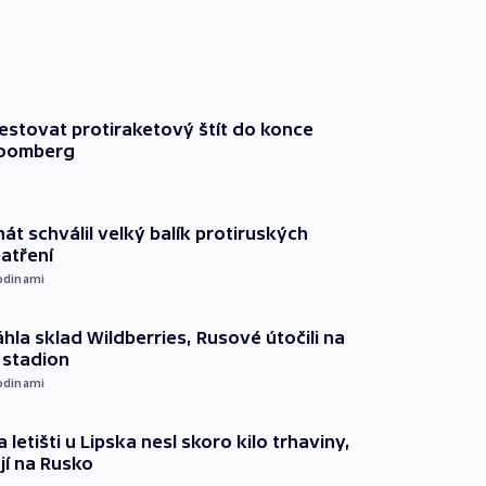
testovat protiraketový štít do konce
loomberg
át schválil velký balík protiruských
atření
odinami
hla sklad Wildberries, Rusové útočili na
i stadion
odinami
 letišti u Lipska nesl skoro kilo trhaviny,
jí na Rusko