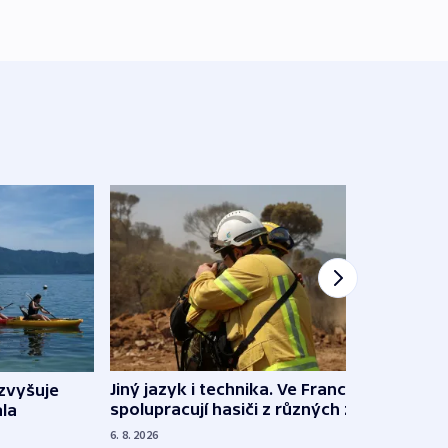
Jiný jazyk i technika. Ve Francii
zvyšuje
„Musí
spolupracují hasiči z různých zemí
la
polit
demo
6. 8. 2026