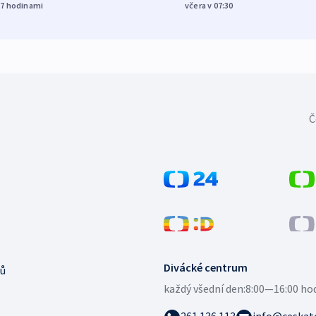
17
hodinami
včera v 07:30
Č
Divácké centrum
ů
každý všední den:
8:00—16:00 ho
261 136 113
info@ceskate