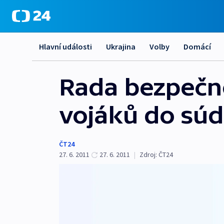
Hlavní události
Ukrajina
Volby
Domácí
Rada bezpečno
vojáků do sú
ČT24
27. 6. 2011
27. 6. 2011
|
Zdroj:
ČT24