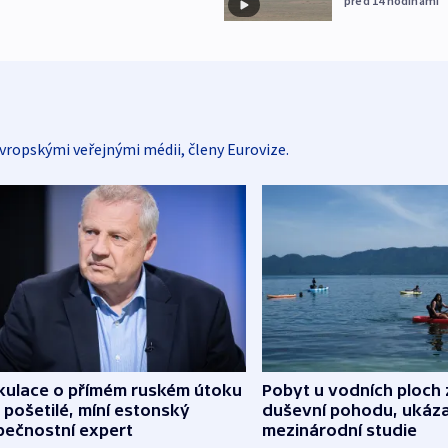
před 14
hodinami
vropskými veřejnými médii, členy Eurovize.
kulace o přímém ruském útoku
Pobyt u vodních ploch 
 pošetilé, míní estonský
duševní pohodu, ukáza
pečnostní expert
mezinárodní studie