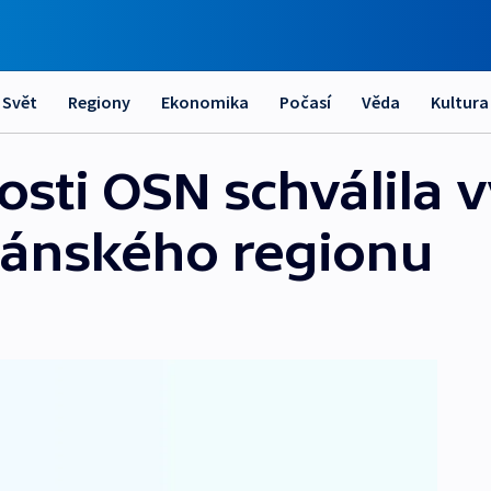
Svět
Regiony
Ekonomika
Počasí
Věda
Kultura
sti OSN schválila v
dánského regionu