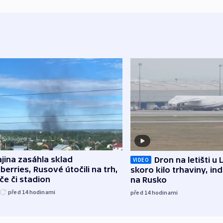
jina zasáhla sklad
Dron na letišti u 
VIDEO
berries, Rusové útočili na trh,
skoro kilo trhaviny, ind
če či stadion
na Rusko
před 14
hodinami
před 14
hodinami