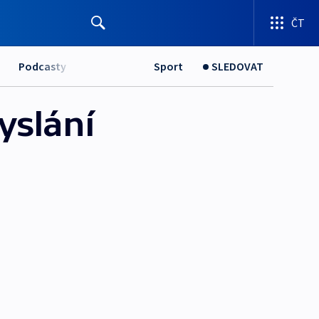
ČT
Podcasty
Sport
SLEDOVAT
yslání