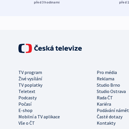
před 3
hodinami
před 
TV program
Pro média
Živé vysílání
Reklama
TV poplatky
Studio Brno
Teletext
Studio Ostrava
Podcasty
Rada ČT
Počasí
Kariéra
E-shop
Podávání námět
Mobilní a TV aplikace
Časté dotazy
Vše o ČT
Kontakty