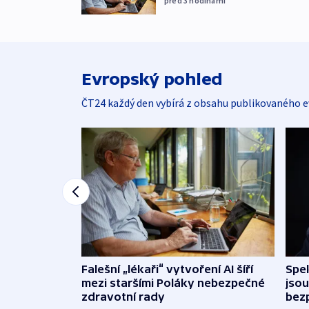
před 3
hodinami
Evropský pohled
ČT24 každý den vybírá z obsahu publikovaného e
Falešní „lékaři“ vytvoření AI šíří
Spe
mezi staršími Poláky nebezpečné
jsou
zdravotní rady
bez