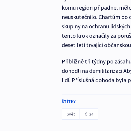
komu region připadne, mělo
neuskutečnilo. Chartúm do ob
skupiny na ochranu lidských 
tento krok označily za poru
desetiletí trvající občansk
Přibližně tři týdny po zása
dohodli na demilitarizaci Aby
lidí. Příslušná dohoda byla
ŠTÍTKY
Svět
ČT24