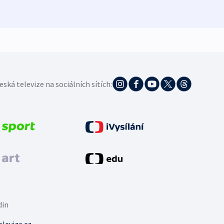
5. 8. 20
eská televize na sociálních sítích:
din
levize.cz