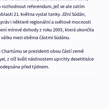
 rozhodnout referendum, jež se ale zatím
lasti 21. května vyslal tanky. Jižní Súdán,
práv i některé regionální a světové mocnosti
šení mírové dohody z roku 2005, která ukončila
ou válku mezi oběma částmi Súdánu.
hu Chartúmu se prezidenti obou částí země
ei, z níž kvůli násilnostem uprchly desetitisíce
 podepsána před týdnem.