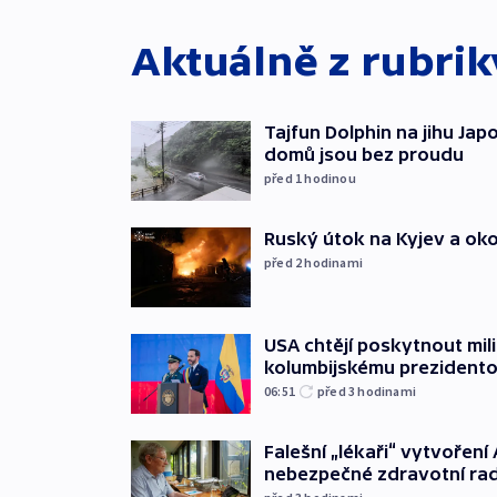
Aktuálně z rubri
Tajfun Dolphin na jihu Japon
domů jsou bez proudu
před 1
hodinou
Ruský útok na Kyjev a okolí 
před 2
hodinami
USA chtějí poskytnout mi
kolumbijskému prezidento
06:51
před 3
hodinami
Falešní „lékaři“ vytvoření 
nebezpečné zdravotní ra