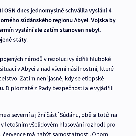
i OSN dnes jednomyslně schválila vyslání 4
porného súdánského regionu Abyei. Vojska by
termín vyslání ale zatím stanoven nebyl.
jené státy.
pojených národů v rezoluci vyjádřili hluboké
ituací v Abyei a nad všemi násilnostmi, které
telstvo. Zatím není jasné, kdy se etiopské
u. Diplomaté z Rady bezpečnosti ale vyjádřili
.
ezi severní a jižní částí Súdánu, obě si totiž na
se v letošním všelidovém hlasování rozhodl pro
 9. července má nabýt samostatnosti. O tom,