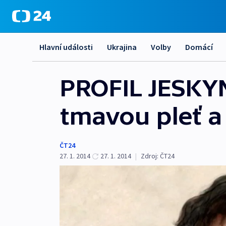
Hlavní události
Ukrajina
Volby
Domácí
PROFIL JESKY
tmavou pleť a
ČT24
27. 1. 2014
27. 1. 2014
|
Zdroj:
ČT24