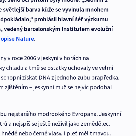
e světlejší barva kůže se vyvinula mnohem
dpokládalo,“ prohlásil hlavní šéf výzkumu
, vedený barcelonským Institutem evoluční
sopise Nature
.
ny v roce 2006 v jeskyni v horách na
y chladu a tmě se ostatky uchovaly ve velmi
i schopni získat DNA z jednoho zubu prapředka.
m zjištěním – jeskynní muž se nejvíc podobal
dobu nejstaršího modrookého Evropana. Jeskynní
rů a nejspíš se ještě neživil jako zemědělec.
hnědé nebo černé vlasy. I pleť měl tmavou.