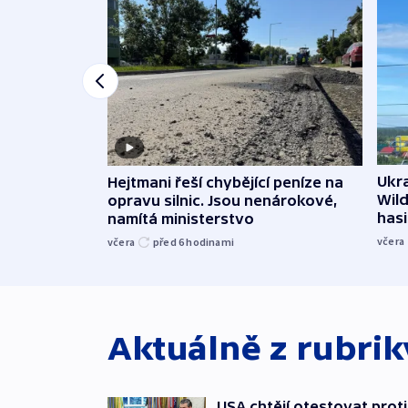
Ukra
Hejtmani řeší chybějící peníze na
Wild
opravu silnic. Jsou nenárokové,
hasi
namítá ministerstvo
včera
včera
před 6
hodinami
Aktuálně z rubri
USA chtějí otestovat prot