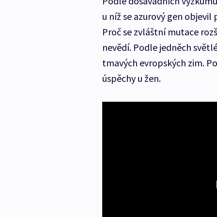
Podle dosavadních výzkumů p
u níž se azurový gen objevil 
Proč se zvláštní mutace rozš
nevědí. Podle jedněch světl
tmavých evropských zim. Po
úspěchy u žen.