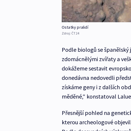
Ostatky pralidí
Zdroj:
ČT24
Podle biologů se španělský 
zdomácnělými zvířaty a veške
dokážeme sestavit evropskou 
donedávna nedovedli předs
získáme geny i z dalších obd
měděné,“ konstatoval Lalue
Přesnější pohled na genetick
kterou archeologové objevil