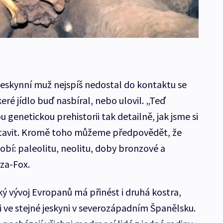
jeskynní muž nejspíš nedostal do kontaktu se
ré jídlo buď nasbíral, nebo ulovil. „Teď
genetickou prehistorii tak detailně, jak jsme si
tavit. Kromě toho můžeme předpovědět, že
obí: paleolitu, neolitu, doby bronzové a
za-Fox.
ý vývoj Evropanů má přinést i druhá kostra,
i ve stejné jeskyni v severozápadním Španělsku.