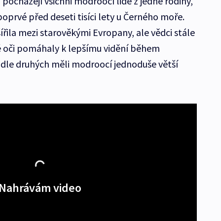
ocházejí všichni modroocí lidé z jedné rodiny,
poprvé před deseti tisíci lety u Černého moře.
ířila mezi starověkými Evropany, ale vědci stále
é oči pomáhaly k lepšímu vidění během
dle druhých měli modroocí jednoduše větší
Nahrávám video