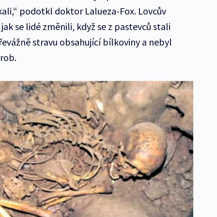
ali,“ podotkl doktor Lalueza-Fox. Lovcův
k se lidé změnili, když se z pastevců stali
evážně stravu obsahující bílkoviny a nebyl
krob.