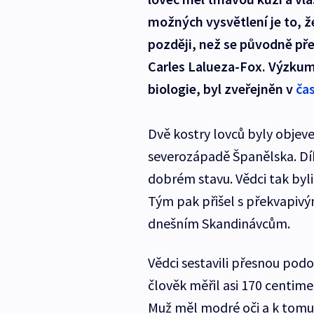
možných vysvětlení je to, ž
později, než se původně pře
Carles Lalueza-Fox. Výzkum
biologie, byl zveřejněn v
ča
Dvě kostry lovců byly objeve
severozápadě Španělska. Dík
dobrém stavu. Vědci tak byl
Tým pak přišel s překvapivý
dnešním Skandinávcům.
Vědci sestavili přesnou po
člověk měřil asi 170 centimet
Muž měl modré oči a k tomu 