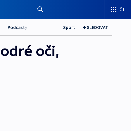
ČT
Podcasty
Sport
SLEDOVAT
dré oči,