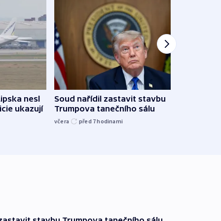
Žido
Lipska nesl
Soud nařídil zastavit stavbu
břehu
icie ukazují
Trumpova tanečního sálu
kriti
včera
před 7
hodinami
před 7
 zastavit stavbu Trumpova tanečního sálu