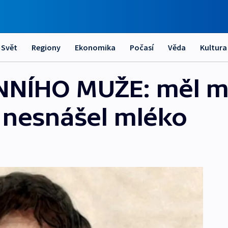
Svět
Regiony
Ekonomika
Počasí
Věda
Kultura
NNÍHO MUŽE: měl mo
 nesnášel mléko