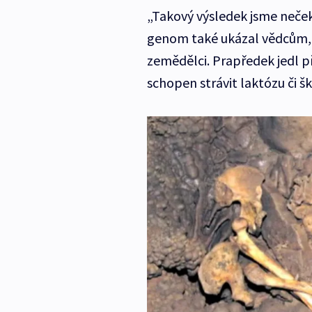
„Takový výsledek jsme neček
genom také ukázal vědcům, ja
zemědělci. Prapředek jedl př
schopen strávit laktózu či š