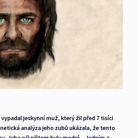
k vypadal jeskynní muž, který žil před 7 tisíci
netická analýza jeho zubů ukázala, že tento
sy. Jeho oči přitom byly modré. „Jedním z