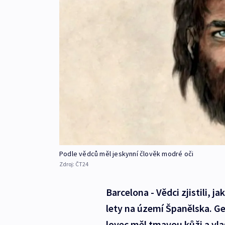
Podle vědců měl jeskynní člověk modré oči
Zdroj:
ČT24
Barcelona - Vědci zjistili, ja
lety na území Španělska. Ge
lovec měl tmavou kůži a vla