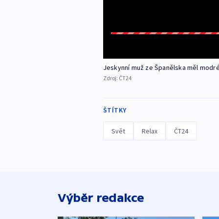
Jeskynní muž ze Španělska měl modré
Zdroj:
ČT24
ŠTÍTKY
Svět
Relax
ČT24
Výběr redakce