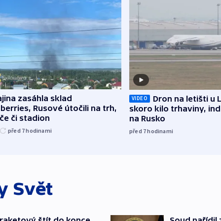
jina zasáhla sklad
Dron na letišti u 
VIDEO
berries, Rusové útočili na trh,
skoro kilo trhaviny, ind
če či stadion
na Rusko
před 7
hodinami
před 7
hodinami
ky
Svět
iraketový štít do konce
Soud nařídil