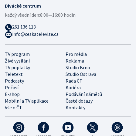
Divácké centrum
každý všední den:
8:00—16:00 hodin
261 136 113
info@ceskatelevize.cz
TV program
Pro média
Živé vysílání
Reklama
TV poplatky
Studio Brno
Teletext
Studio Ostrava
Podcasty
Rada ČT
Počasí
Kariéra
E-shop
Podávání námětů
Mobilní a TV aplikace
Časté dotazy
Vše o ČT
Kontakty
Instagram
Facebook
YouTube
X
Threads