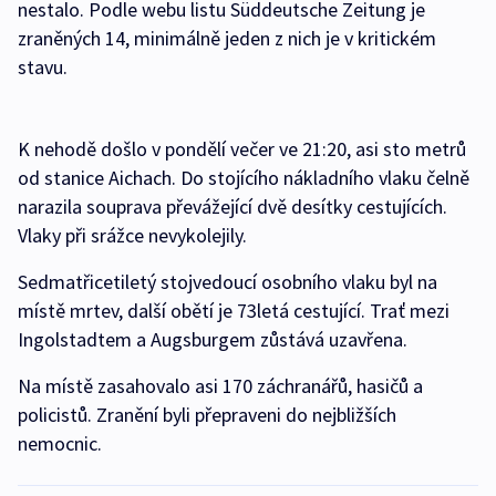
nestalo. Podle webu listu Süddeutsche Zeitung je
zraněných 14, minimálně jeden z nich je v kritickém
stavu.
K nehodě došlo v pondělí večer ve 21:20, asi sto metrů
od stanice Aichach. Do stojícího nákladního vlaku čelně
narazila souprava převážející dvě desítky cestujících.
Vlaky při srážce nevykolejily.
Sedmatřicetiletý stojvedoucí osobního vlaku byl na
místě mrtev, další obětí je 73letá cestující. Trať mezi
Ingolstadtem a Augsburgem zůstává uzavřena.
Na místě zasahovalo asi 170 záchranářů, hasičů a
policistů. Zranění byli přepraveni do nejbližších
nemocnic.