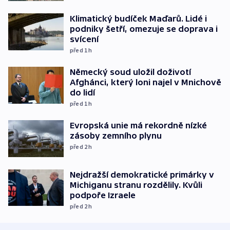
Klimatický budíček Maďarů. Lidé i
podniky šetří, omezuje se doprava i
svícení
před 1
h
Německý soud uložil doživotí
Afghánci, který loni najel v Mnichově
do lidí
před 1
h
Evropská unie má rekordně nízké
zásoby zemního plynu
před 2
h
Nejdražší demokratické primárky v
Michiganu stranu rozdělily. Kvůli
podpoře Izraele
před 2
h