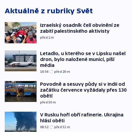
Aktuálně z rubriky
Svět
Izraelský osadník čelí obvinění ze
zabití palestinského aktivisty
před 1
m
Letadlo, u kterého se v Lipsku našel
dron, bylo naložené municí, píší
média
10:56
před 20
m
Povodně a sesuvy půdy si v Indii od
začátku července vyžádaly přes 130
obětí
před 50
m
V Rusku hoří obří rafinerie. Ukrajina
hlásí oběti
08:52
před 51
m