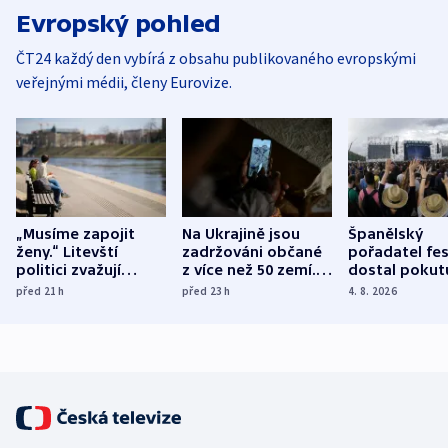
Evropský pohled
ČT24 každý den vybírá z obsahu publikovaného evropskými
veřejnými médii, členy Eurovize.
„Musíme zapojit
Na Ukrajině jsou
Španělský
ženy.“ Litevští
zadržováni občané
pořadatel fes
politici zvažují
z více než 50 zemí.
dostal pokut
dohodu o
Bojovali na straně
nekalé prakti
před 21
h
před 23
h
4. 8. 2026
demografii
Ruska