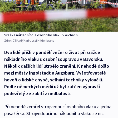
Srážka nákladního a osobního vlaku v Aichachu
Zdroj:
ČTK/AP/Karl-Josef Hildenbrand
Dva lidé přišli v pondělí večer o život při srážce
nákladního vlaku s osobní soupravou v Bavorsku.
Několik dalších lidí utrpělo zranění. K nehodě došlo
mezi městy Ingolstadt a Augsburg. Vyšetřovatelé
hovoří o lidské chybě, selhání techniky vyloučili.
Podle německých médií už byl zatčen výpravčí
podezřelý ze zabití z nedbalosti.
Při nehodě zemřel strojvedoucí osobního vlaku a jedna
pasažérka. Strojvedoucímu nákladního vlaku se nic