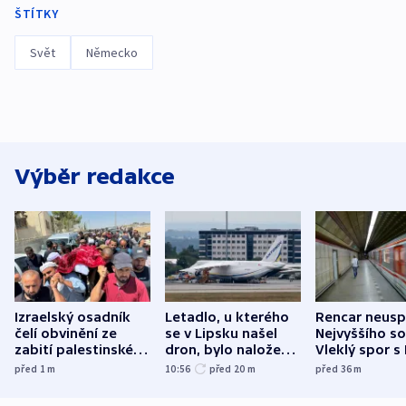
ŠTÍTKY
Svět
Německo
Výběr redakce
Izraelský osadník
Letadlo, u kterého
Rencar neusp
čelí obvinění ze
se v Lipsku našel
Nejvyššího s
zabití palestinského
dron, bylo naložené
Vleklý spor s
aktivisty
municí, píší média
reklamní plo
před 1
m
10:56
před 20
m
před 36
m
končí