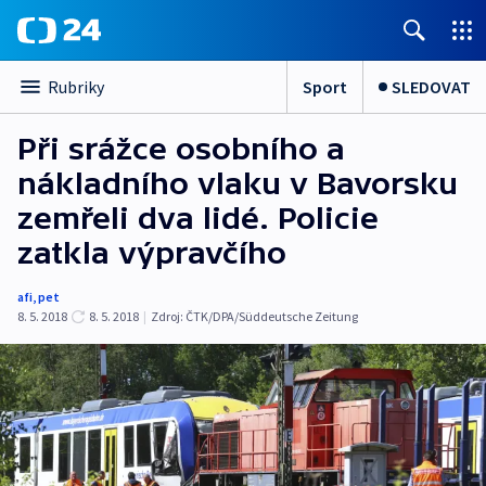
Sport
SLEDOVAT
Rubriky
Při srážce osobního a
nákladního vlaku v Bavorsku
zemřeli dva lidé. Policie
zatkla výpravčího
afi
,
pet
8. 5. 2018
8. 5. 2018
|
Zdroj:
ČTK/DPA/Süddeutsche Zeitung