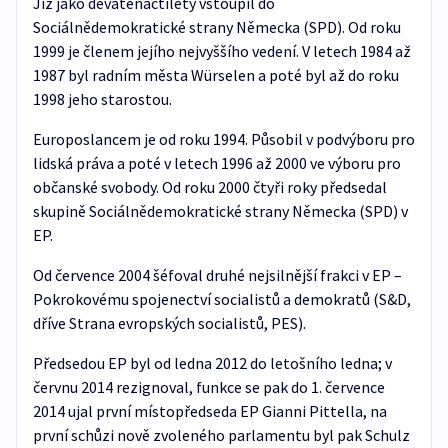
Již jako devatenáctiletý vstoupil do
Sociálnědemokratické strany Německa (SPD). Od roku
1999 je členem jejího nejvyššího vedení. V letech 1984 až
1987 byl radním města Würselen a poté byl až do roku
1998 jeho starostou.
Europoslancem je od roku 1994. Působil v podvýboru pro
lidská práva a poté v letech 1996 až 2000 ve výboru pro
občanské svobody. Od roku 2000 čtyři roky předsedal
skupině Sociálnědemokratické strany Německa (SPD) v
EP.
Od července 2004 šéfoval druhé nejsilnější frakci v EP –
Pokrokovému spojenectví socialistů a demokratů (S&D,
dříve Strana evropských socialistů, PES).
Předsedou EP byl od ledna 2012 do letošního ledna; v
červnu 2014 rezignoval, funkce se pak do 1. července
2014 ujal první místopředseda EP Gianni Pittella, na
první schůzi nově zvoleného parlamentu byl pak Schulz