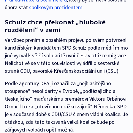
února stát
spolkovým prezidentem
.
Schulz chce překonat „hluboké
rozdělení“ v zemi
Ve vůbec prvním a obsáhlém projevu po svém potvrzení
kancléřským kandidátem SPD Schulz podle médií mimo
jiné vyzval k větší solidaritě uvnitř EU v otázce migrace.
Nelichotivě se v této souvislosti vyjádřil o sesterské
straně CDU, bavorské Křesťanskosociální unii (CSU).
Podle agentury DPA ji označil za „nejhlasitějšího
stoupence“ nesolidarity v Evropě, „podlézajícího a
tleskajícího“ maďarskému premiérovi Viktoru Orbánovi.
Označil to za „otevřenou urážku zájmů“ Německa. SPD
je v současné době s CDU/CSU členem vládní koalice. Je
otázkou, zda tato takzvaná velká koalice bude po
zářijových volbách opět možná.