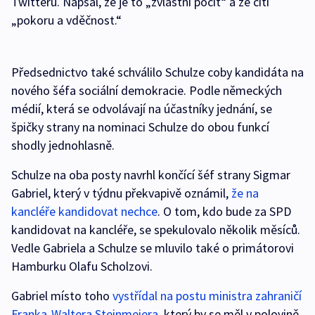
Twitteru. Napsal, že je to „zvláštní pocit“ a že cítí
„pokoru a vděčnost.“
Předsednictvo také schválilo Schulze coby kandidáta na
nového šéfa sociální demokracie. Podle německých
médií, která se odvolávají na účastníky jednání, se
špičky strany na nominaci Schulze do obou funkcí
shodly jednohlasně.
Schulze na oba posty navrhl končící šéf strany Sigmar
Gabriel, který v týdnu překvapivě oznámil,
že na
kancléře kandidovat nechce
. O tom, kdo bude za SPD
kandidovat na kancléře, se spekulovalo několik měsíců.
Vedle Gabriela a Schulze se mluvilo také o primátorovi
Hamburku Olafu Scholzovi.
Gabriel místo toho
vystřídal na postu ministra zahraničí
Franka-Waltera Steinmeiera
, který by se měl v polovině