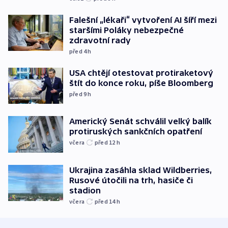
Falešní „lékaři“ vytvoření AI šíří mezi
staršími Poláky nebezpečné
zdravotní rady
před 4
h
USA chtějí otestovat protiraketový
štít do konce roku, píše Bloomberg
před 9
h
Americký Senát schválil velký balík
protiruských sankčních opatření
včera
před 12
h
Ukrajina zasáhla sklad Wildberries,
Rusové útočili na trh, hasiče či
stadion
včera
před 14
h