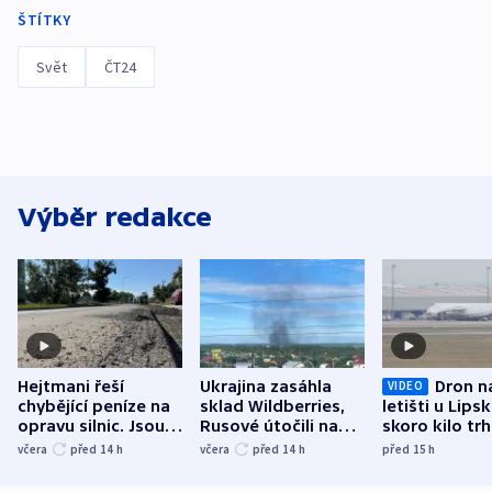
ŠTÍTKY
Svět
ČT24
Výběr redakce
Hejtmani řeší
Ukrajina zasáhla
Dron n
VIDEO
chybějící peníze na
sklad Wildberries,
letišti u Lips
opravu silnic. Jsou
Rusové útočili na
skoro kilo trh
nenárokové, namítá
trh, hasiče či
indicie ukazuj
včera
před 14
h
včera
před 14
h
před 15
h
ministerstvo
stadion
Rusko