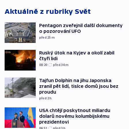
Aktuálně z rubriky
Svět
Pentagon zveřejnil další dokumenty
o pozorování UFO
před 25
m
Ruský útok na Kyjev a okolí zabil
čtyři lidi
08:20
před 34
m
Tajfun Dolphin na jihu Japonska
zranil pět lidí, tisíce domů jsou bez
proudu
před 2
h
USA chtějí poskytnout miliardu
dolarů novému kolumbijskému
prezidentovi
06:51
před 3
h