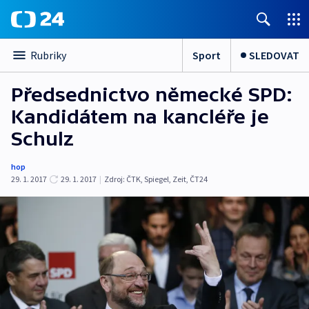
Sport
SLEDOVAT
Rubriky
Předsednictvo německé SPD:
Kandidátem na kancléře je
Schulz
hop
29. 1. 2017
29. 1. 2017
|
Zdroj:
ČTK
,
Spiegel
,
Zeit
,
ČT24