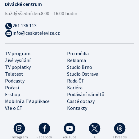
Divácké centrum
každý všední den:
8:00—16:00 hodin
261 136 113
info@ceskatelevize.cz
TV program
Pro média
Živé vysílání
Reklama
TV poplatky
Studio Brno
Teletext
Studio Ostrava
Podcasty
Rada ČT
Počasí
Kariéra
E-shop
Podávání námětů
Mobilní a TV aplikace
Časté dotazy
Vše o ČT
Kontakty
Instagram
Facebook
YouTube
X
Threads