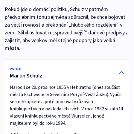
Pokud jde o domácí politiku, Schulz v patrném
předvolebním tónu zejména zdůraznil, že chce bojovat
za větší rovnost a překonání „hlubokého rozdělení“ v
zemi. Slíbil usilovat o „spravedlivější“ daňové předpisy a
zajistit, aby venkov měl stejné podpory jako velká
města.
PROFIL
Martin Schulz
Narodil se 20. prosince 1955 v Hehlrathu (dnes součást
města Eschweiler v Severním Porýní-Vestfálsku). Vyučil
se knihkupcem a poté pracoval v různých
knihkupectvích a nakladatelstvích. V roce 1982 si založil
vlastní knihkupectví ve městě Würselen, jehož
majitelem byl do roku 1994.