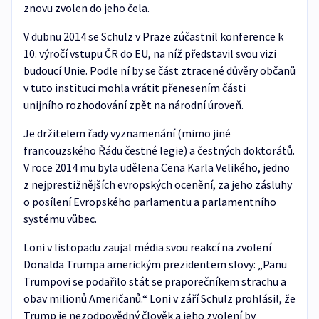
znovu zvolen do jeho čela.
V dubnu 2014 se Schulz v Praze zúčastnil konference k
10. výročí vstupu ČR do EU, na níž představil svou vizi
budoucí Unie. Podle ní by se část ztracené důvěry občanů
v tuto instituci mohla vrátit přenesením části
unijního rozhodování zpět na národní úroveň.
Je držitelem řady vyznamenání (mimo jiné
francouzského Řádu čestné legie) a čestných doktorátů.
V roce 2014 mu byla udělena Cena Karla Velikého, jedno
z nejprestižnějších evropských ocenění, za jeho zásluhy
o posílení Evropského parlamentu a parlamentního
systému vůbec.
Loni v listopadu zaujal média svou reakcí na zvolení
Donalda Trumpa americkým prezidentem slovy: „Panu
Trumpovi se podařilo stát se praporečníkem strachu a
obav milionů Američanů.“ Loni v září Schulz prohlásil, že
Trump je nezodpovědný člověk a jeho zvolení by