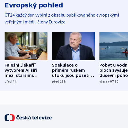
Evropský pohled
ČT24 každý den vybírá z obsahu publikovaného evropskými
veřejnými médii, členy Eurovize.
Falešní „lékaři“
Spekulace o
Pobyt u vodn
vytvoření AI šíří
přímém ruském
ploch zvyšuje
mezi staršími
útoku jsou pošetilé,
duševní poho
Poláky nebezpečné
míní estonský
ukázala
před 4
h
před 18
h
včera v 07:30
zdravotní rady
bezpečnostní
mezinárodní 
expert