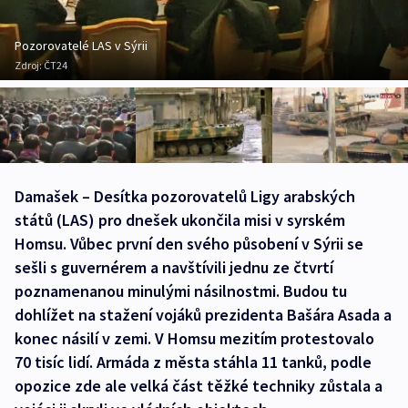
Pozorovatelé LAS v Sýrii
Zdroj:
ČT24
Damašek – Desítka pozorovatelů Ligy arabských
států (LAS) pro dnešek ukončila misi v syrském
Homsu. Vůbec první den svého působení v Sýrii se
sešli s guvernérem a navštívili jednu ze čtvrtí
poznamenanou minulými násilnostmi. Budou tu
dohlížet na stažení vojáků prezidenta Bašára Asada a
konec násilí v zemi. V Homsu mezitím protestovalo
70 tisíc lidí. Armáda z města stáhla 11 tanků, podle
opozice zde ale velká část těžké techniky zůstala a