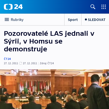
Sport
SLEDOVAT
Rubriky
Pozorovatelé LAS jednali v
Sýrii, v Homsu se
demonstruje
ČT24
27. 12. 2011
27. 12. 2011
|
Zdroj:
ČT24