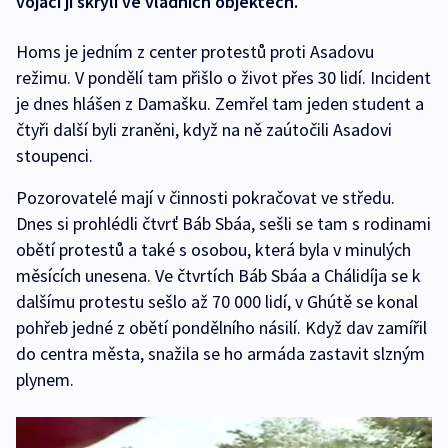
vojáci ji skryli ve vládních objektech.
Homs je jedním z center protestů proti Asadovu
režimu. V pondělí tam přišlo o život přes 30 lidí. Incident
je dnes hlášen z Damašku. Zemřel tam jeden student a
čtyři další byli zraněni, když na ně zaútočili Asadovi
stoupenci.
Pozorovatelé mají v činnosti pokračovat ve středu.
Dnes si prohlédli čtvrť Báb Sbáa, sešli se tam s rodinami
obětí protestů a také s osobou, která byla v minulých
měsících unesena. Ve čtvrtích Báb Sbáa a Chálidíja se k
dalšímu protestu sešlo až 70 000 lidí, v Ghútě se konal
pohřeb jedné z obětí pondělního násilí. Když dav zamířil
do centra města, snažila se ho armáda zastavit slzným
plynem.