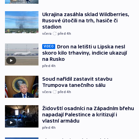
Ukrajina zasáhla sklad Wildberries,
Rusové útočili na trh, hasiče či
stadion
včera
před 4
h
Dron na letišti u Lipska nesl
VIDEO
skoro kilo trhaviny, indicie ukazují
na Rusko
před 4
h
Soud nařídil zastavit stavbu
Trumpova tanečního sálu
včera
před 4
h
Židovští osadníci na Západním břehu
napadají Palestince a kritizují i
vlastní armádu
před 4
h