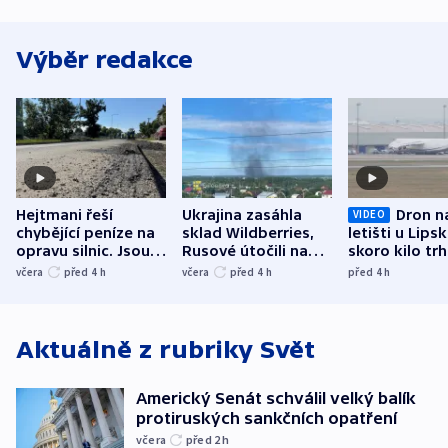
Výběr redakce
Hejtmani řeší
Ukrajina zasáhla
Dron n
VIDEO
chybějící peníze na
sklad Wildberries,
letišti u Lips
opravu silnic. Jsou
Rusové útočili na
skoro kilo trh
nenárokové, namítá
trh, hasiče či
indicie ukazuj
včera
před 4
h
včera
před 4
h
před 4
h
ministerstvo
stadion
Rusko
Aktuálně z rubriky
Svět
Americký Senát schválil velký balík
protiruských sankčních opatření
včera
před 2
h