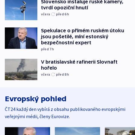
Slovensko instaluje ruské kamery,
tvrdí opoziční hnutí
včera
před 6
h
Spekulace o přímém ruském útoku
jsou pošetilé, míní estonský
bezpečnostní expert
před 7
h
V bratislavské rafinerii Slovnaft
hořelo
včera
před 8
h
Evropský pohled
ČT24 každý den vybírá z obsahu publikovaného evropskými
veřejnými médii, členy Eurovize.