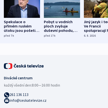
Spekulace o
Pobyt u vodních
Jiný jazyk i t
přímém ruském
ploch zvyšuje
Ve Francii
útoku jsou pošetilé,
duševní pohodu,
spolupracují h
míní estonský
ukázala
různých zemí
před 7
h
před 17
h
6. 8. 2026
bezpečnostní
mezinárodní studie
expert
Divácké centrum
každý všední den:
8:00—16:00 hodin
261 136 113
info@ceskatelevize.cz