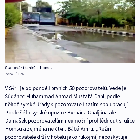
Stahování tanků z Homsu
Zdroj:
ČT24
V Sýrii je od pondělí prvních 50 pozorovatelů. Vede je
Súdánec Muhammad Ahmad Mustafá Dabí, podle
něhož syrské úřady s pozorovateli zatím spolupracují.
Podle šéfa syrské opozice Burhána Ghaljúna ale
Damašek pozorovatelům neumožní prohlédnout si ulice
Homsu a zejména ne čtvrť Bábá Amru. „Režim
pozorovatele drží v hotelu jako rukojmí, neposkytuje