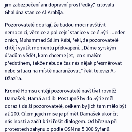
jim zabezpečení ani dopravní prostředky,“ citovala
Ghaljúna stanice Al-Arabíja.
Pozorovatelé doufají, že budou moci navštívit
nemocnici, věznice a policejní stanice v celé Sýrii. Jeden
z nich, Muhammad Sálim Kábi, řekl, že pozorovatelé
chtějí využít momentu překvapení. „Dáme syrským
úřadům vědět, kam chceme jet, jen s malým
předstihem, takže nebude čas nás nějak přesměrovat
nebo situaci na místě naaranžovat,“ řekl televizi Al-
Džazíra.
Kromě Homsu chtějí pozorovatelé navštívit rovněž
Damašek, Hamá a Idlib. Postupně by do Sýrie měli
dorazit další pozorovatelé, celkem by jich tam mělo být
až 200. Cílem jejich mise je přimět Damašek ukončit
násilnosti a začít krizi řešit dialogem. Od března při
protestech zahynulo podle OSN na 5 000 Syřanů.