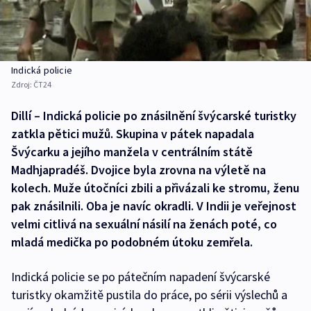
Indická policie
Zdroj:
ČT24
Dillí – Indická policie po znásilnění švýcarské turistky
zatkla pětici mužů. Skupina v pátek napadala
Švýcarku a jejího manžela v centrálním státě
Madhjapradéš. Dvojice byla zrovna na výletě na
kolech. Muže útočníci zbili a přivázali ke stromu, ženu
pak znásilnili. Oba je navíc okradli. V Indii je veřejnost
velmi citlivá na sexuální násilí na ženách poté, co
mladá medička po podobném útoku zemřela.
Indická policie se po pátečním napadení švýcarské
turistky okamžitě pustila do práce, po sérii výslechů a