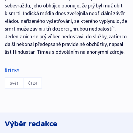
sebevraždu, jeho obhájce oponuje, že prý byl muž ubit
k smrti. Indická média dnes zveřejnila neoficiální závěr
vládou nařízeného vyšetřování, ze kterého vyplynulo, že
smrt muže zavinili tři dozorci „hrubou nedbalostí“.
Jeden z nich se prý vůbec nedostavil do služby, zatímco
další nekonal předepsané pravidelné obchůzky, napsal
list Hindustan Times s odvoláním na anonymní zdroje.
ŠTÍTKY
Svět
ČT24
Výběr redakce