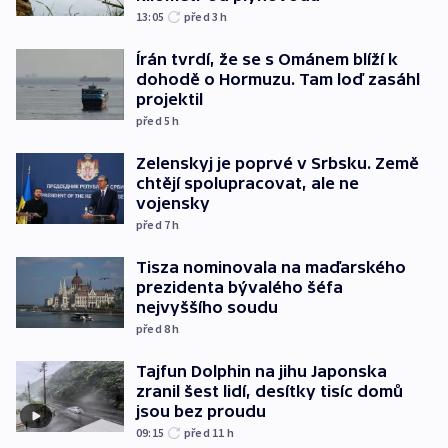
13:05
před 3
h
Írán tvrdí, že se s Ománem blíží k
dohodě o Hormuzu. Tam loď zasáhl
projektil
před 5
h
Zelenskyj je poprvé v Srbsku. Země
chtějí spolupracovat, ale ne
vojensky
před 7
h
Tisza nominovala na maďarského
prezidenta bývalého šéfa
nejvyššího soudu
před 8
h
Tajfun Dolphin na jihu Japonska
zranil šest lidí, desítky tisíc domů
jsou bez proudu
09:15
před 11
h