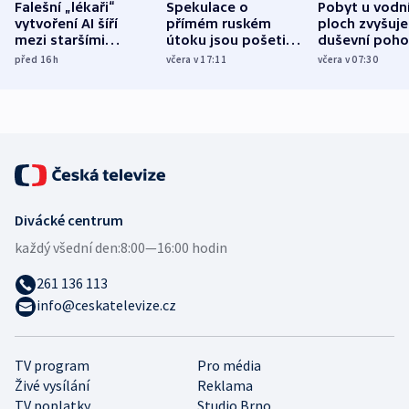
Falešní „lékaři“
Spekulace o
Pobyt u vodn
vytvoření AI šíří
přímém ruském
ploch zvyšuje
mezi staršími
útoku jsou pošetilé,
duševní poho
Poláky nebezpečné
míní estonský
ukázala
před 16
h
včera v 17:11
včera v 07:30
zdravotní rady
bezpečnostní
mezinárodní 
expert
Divácké centrum
každý všední den:
8:00—16:00 hodin
261 136 113
info@ceskatelevize.cz
TV program
Pro média
Živé vysílání
Reklama
TV poplatky
Studio Brno