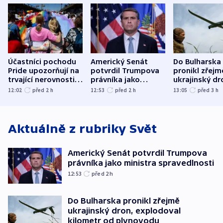
Účastníci pochodu
Americký Senát
Do Bulharska
Pride upozorňují na
potvrdil Trumpova
pronikl zřejm
trvající nerovnosti i
právníka jako
ukrajinský dr
společenskou
ministra
explodoval k
12:02
před 2
h
12:53
před 2
h
13:05
před 3
h
atmosféru
spravedlnosti
od plynovod
Aktuálně z rubriky
Svět
Americký Senát potvrdil Trumpova
právníka jako ministra spravedlnosti
12:53
před 2
h
Do Bulharska pronikl zřejmě
ukrajinský dron, explodoval
kilometr od plynovodu