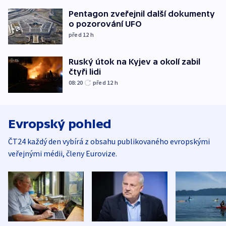
Pentagon zveřejnil další dokumenty
o pozorování UFO
před 12
h
Ruský útok na Kyjev a okolí zabil
čtyři lidi
08:20
před 12
h
Evropský pohled
ČT24 každý den vybírá z obsahu publikovaného evropskými
veřejnými médii, členy Eurovize.