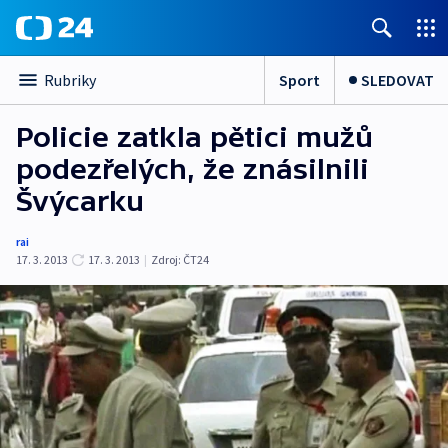
Sport
SLEDOVAT
Rubriky
Policie zatkla pětici mužů
podezřelých, že znásilnili
Švýcarku
rai
17. 3. 2013
17. 3. 2013
|
Zdroj:
ČT24