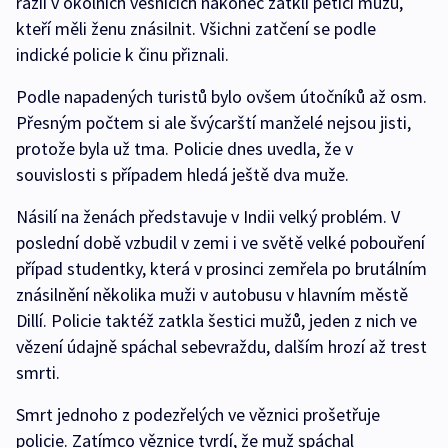
razií v okolních vesnicích nakonec zatkli pětici mužů,
kteří měli ženu znásilnit. Všichni zatčení se podle
indické policie k činu přiznali.
Podle napadených turistů bylo ovšem útočníků až osm.
Přesným počtem si ale švýcarští manželé nejsou jisti,
protože byla už tma. Policie dnes uvedla, že v
souvislosti s případem hledá ještě dva muže.
Násilí na ženách představuje v Indii velký problém. V
poslední době vzbudil v zemi i ve světě velké pobouření
případ studentky, která v prosinci zemřela po brutálním
znásilnění několika muži v autobusu v hlavním městě
Dillí. Policie taktéž zatkla šestici mužů, jeden z nich ve
vězení údajně spáchal sebevraždu, dalším hrozí až trest
smrti.
Smrt jednoho z podezřelých ve věznici prošetřuje
policie. Zatímco věznice tvrdí, že muž spáchal