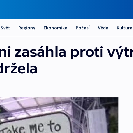
Svět
Regiony
Ekonomika
Počasí
Věda
Kultura
ni zasáhla proti vý
držela