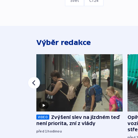
Svět
ČT24
Výběr redakce
Opi
Zvýšení slev na jízdném teď
VIDEO
vozi
není priorita, zní z vlády
stř
před 1
hodinou
před 