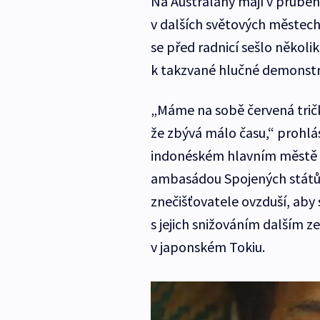
Na Australany mají v průbě
v dalších světových městech
se před radnicí sešlo několik
k takzvané hlučné demonstr
„Máme na sobě červená trič
že zbývá málo času,“ prohlá
indonéském hlavním městě J
ambasádou Spojených států.
znečišťovatele ovzduší, aby 
s jejich snižováním dalším ze
v japonském Tokiu.