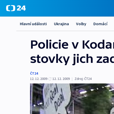
Hlavní události
Ukrajina
Volby
Domácí
Policie v Koda
stovky jich za
ČT24
12. 12. 2009
12. 12. 2009
|
Zdroj:
ČT24