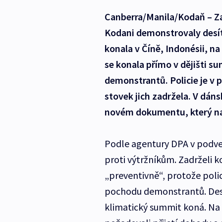
Canberra/Manila/Kodaň – Z
Kodani demonstrovaly desítk
konala v Číně, Indonésii, na
se konala přímo v dějišti s
demonstrantů. Policie je v 
stovek jich zadržela. V dáns
novém dokumentu, který nah
Podle agentury DPA v podveč
proti výtržníkům. Zadrželi 
„preventivně“, protože polic
pochodu demonstrantů. Deseti
klimatický summit koná. Na a