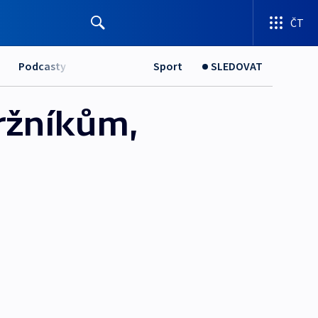
ČT
Podcasty
Sport
SLEDOVAT
tržníkům,