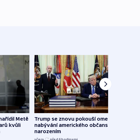
ařídil Metě
Trump se znovu pokouší omezit
Veden
arů kvůli
nabývání amerického občanství
podpo
m
narozením
bojk
včera
před 6
hodinami
včera