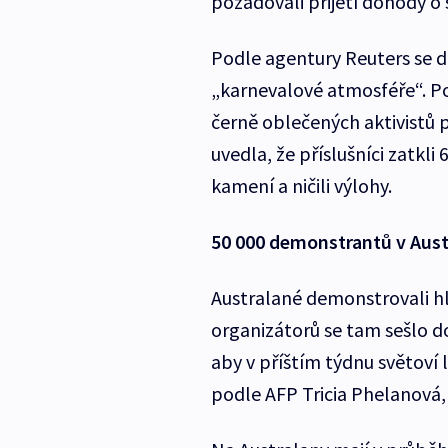
požadovali přijetí dohody o 
Podle agentury Reuters se 
„karnevalové atmosféře“. Pol
černě oblečených aktivistů p
uvedla, že příslušníci zatkli
kamení a ničili výlohy.
50 000 demonstrantů v Austr
Australané demonstrovali h
organizátorů se tam sešlo do
aby v příštím týdnu světoví l
podle AFP Tricia Phelanová