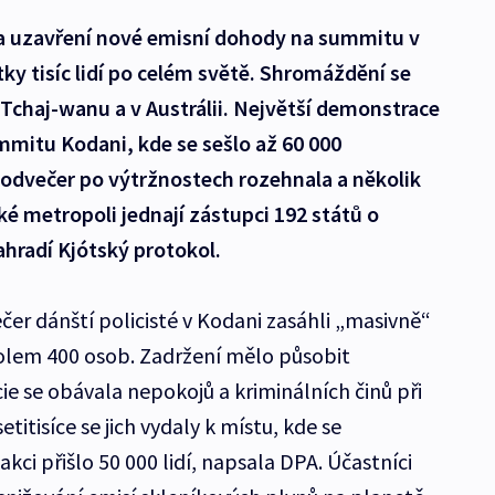
a uzavření nové emisní dohody na summitu v
y tisíc lidí po celém světě. Shromáždění se
 Tchaj-wanu a v Austrálii. Největší demonstrace
ummitu Kodani, kde se sešlo až 60 000
podvečer po výtržnostech rozehnala a několik
ké metropoli jednají zástupci 192 států o
radí Kjótský protokol.
er dánští policisté v Kodani zasáhli „masivně“
kolem 400 osob. Zadržení mělo působit
ie se obávala nepokojů a kriminálních činů při
tisíce se jich vydaly k místu, kde se
kci přišlo 50 000 lidí, napsala DPA. Účastníci