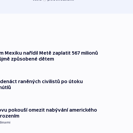
 Mexiku nařídil Metě zaplatit 567 milionů
 újmě způsobené dětem
edenáct raněných civilistů po útoku
hútíů
ovu pokouší omezit nabývání amerického
arozením
dinami