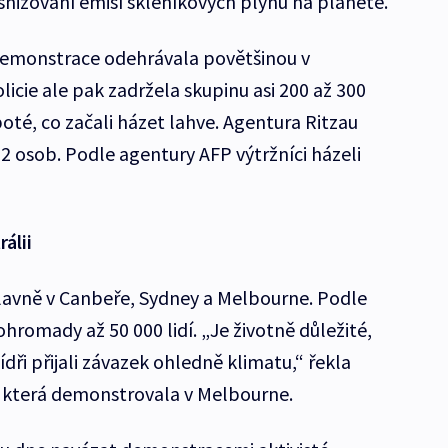
snižování emisí skleníkových plynů na planetě.
demonstrace odehrávala povětšinou v
icie ale pak zadržela skupinu asi 200 až 300
oté, co začali házet lahve. Agentura Ritzau
 62 osob. Podle agentury AFP výtržníci házeli
álii
lavně v Canbeře, Sydney a Melbourne. Podle
hromady až 50 000 lidí. „Je životně důležité,
ídři přijali závazek ohledně klimatu,“ řekla
, která demonstrovala v Melbourne.