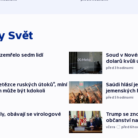
ky
Svět
 zemřelo sedm lidí
Soud v Novém
dolarů kvůli
před 3
hodinami
etězce ruských útoků“, míní
Saúdi hlásí j
m může být kdokoli
jemenských 
před 5
hodinami
y, obávají se virologové
Trump se zn
občanství n
včera
před 6
ho