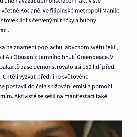
hu dne navázat demonstracemi aktivisté
 včetně Kodaně. Ve filipínské metropoli Manile
 stovek lidí s červenými tričky a bubny
aci.
ka na znamení poplachu, abychom světu řekli,
sil Ali Obusan z tamního hnutí Greenpeace. V
akartě zase demonstrovalo asi 150 lidí před
 Chtěli vyzvat předního světového
se postavil do čela snižování emisí a pomohl
mím. Aktivisté se sešli na manifestaci také