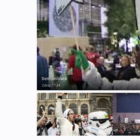
Demonstranti
Zdroj:
ČT24