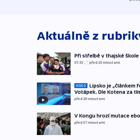
Aktuálně z rubri
Při střelbě v thajské škole
07:33
před 10
minutami
Lipsko je „článkem ř
VIDEO
Votápek. Dle Kotena za tí
před 20
minutami
V Kongu hrozí mutace ebol
před 37
minutami