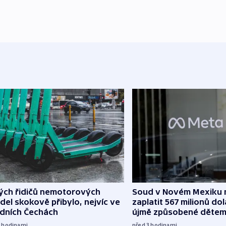
lých řidičů nemotorových
Soud v Novém Mexiku n
del skokově přibylo, nejvíc ve
zaplatit 567 milionů dol
edních Čechách
újmě způsobené děte
2
hodinami
před 3
hodinami