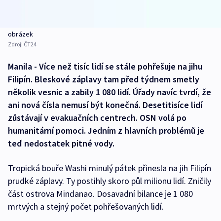
obrázek
Zdroj:
ČT24
Manila - Více než tisíc lidí se stále pohřešuje na jihu
Filipín. Bleskové záplavy tam před týdnem smetly
několik vesnic a zabily 1 080 lidí. Úřady navíc tvrdí, že
ani nová čísla nemusí být konečná. Desetitisíce lidí
zůstávají v evakuačních centrech. OSN volá po
humanitární pomoci. Jedním z hlavních problémů je
teď nedostatek pitné vody.
Tropická bouře Washi minulý pátek přinesla na jih Filipín
prudké záplavy. Ty postihly skoro půl milionu lidí. Zničily
část ostrova Mindanao. Dosavadní bilance je 1 080
mrtvých a stejný počet pohřešovaných lidí.