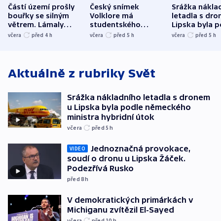
Částí území prošly
Český snímek
Srážka nákla
bouřky se silným
Volklore má
letadla s dr
větrem. Lámaly
studentského
Lipska byla p
stromy a poničily
Oscara, zabojuje o
německého mi
včera
před 4
h
včera
před 5
h
včera
před 5
h
střechu
cenu za krátký film
hybridní útok
Aktuálně z rubriky
Svět
Srážka nákladního letadla s dronem
u Lipska byla podle německého
ministra hybridní útok
včera
před 5
h
Jednoznačná provokace,
VIDEO
soudí o dronu u Lipska Žáček.
Podezřívá Rusko
před 8
h
V demokratických primárkách v
Michiganu zvítězil El-Sayed
včera
před 10
h