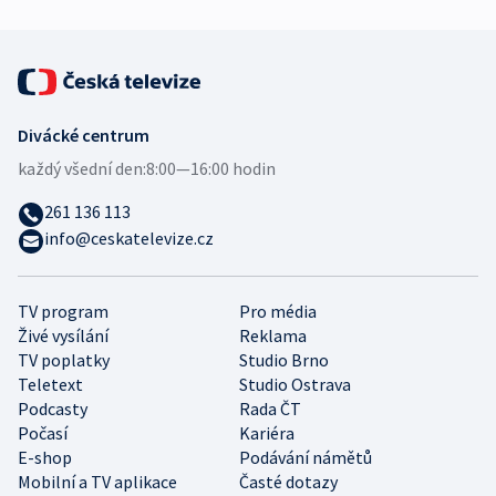
Divácké centrum
každý všední den:
8:00—16:00 hodin
261 136 113
info@ceskatelevize.cz
TV program
Pro média
Živé vysílání
Reklama
TV poplatky
Studio Brno
Teletext
Studio Ostrava
Podcasty
Rada ČT
Počasí
Kariéra
E-shop
Podávání námětů
Mobilní a TV aplikace
Časté dotazy