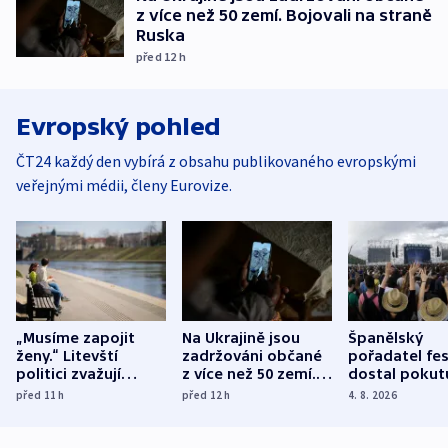
z více než 50 zemí. Bojovali na straně
Ruska
před 12
h
Evropský pohled
ČT24 každý den vybírá z obsahu publikovaného evropskými
veřejnými médii, členy Eurovize.
„Musíme zapojit
Na Ukrajině jsou
Španělský
ženy.“ Litevští
zadržováni občané
pořadatel fes
politici zvažují
z více než 50 zemí.
dostal pokut
dohodu o
Bojovali na straně
nekalé prakti
před 11
h
před 12
h
4. 8. 2026
demografii
Ruska