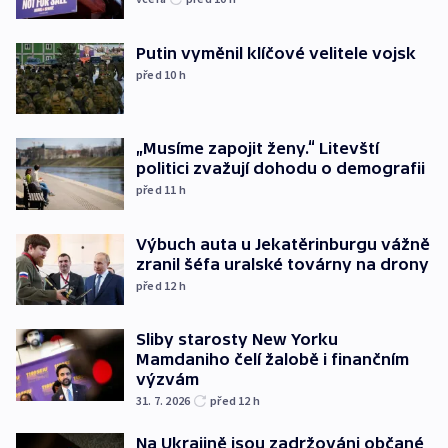
Putin vyměnil klíčové velitele vojsk
před 10
h
„Musíme zapojit ženy.“ Litevští
politici zvažují dohodu o demografii
před 11
h
Výbuch auta u Jekatěrinburgu vážně
zranil šéfa uralské továrny na drony
před 12
h
Sliby starosty New Yorku
Mamdaniho čelí žalobě i finančním
výzvám
31. 7. 2026
před 12
h
Na Ukrajině jsou zadržováni občané