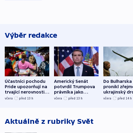
Výběr redakce
Účastníci pochodu
Americký Senát
Do Bulharska
Pride upozorňují na
potvrdil Trumpova
pronikl zřejm
trvající nerovnosti i
právníka jako
ukrajinský dr
společenskou
ministra
explodoval k
včera
před 13
h
včera
před 13
h
včera
před 14
h
atmosféru
spravedlnosti
od plynovod
Aktuálně z rubriky
Svět