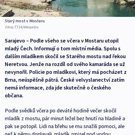
Starý most v Mostaru
Zdroj:
ČT24/Wikipedia
Sarajevo – Podle všeho se včera v Mostaru utopil
mladý Čech. Informují o tom místní média. Spolu s
dalším mladíkem skočil se Starého mostu nad řekou
Neretvou. Jenže na rozdíl od svého kamaráda se už
nevynořil. Policie po mladíkovi, který má pocházet z
Brna, neúspěšně pátrá. České velvyslanectví zatím
nemá informace, zda jde skutečně o českého
občana.
Podle svědků včera po deváté hodině večer skočil
mladík z mostu, pár minut ležel bez hnutí na hladině a
pak se potopil. Lidi na břehu se mu snažili pomoci, ale
než k němu doplavali, mladík zmizel pod vodou.