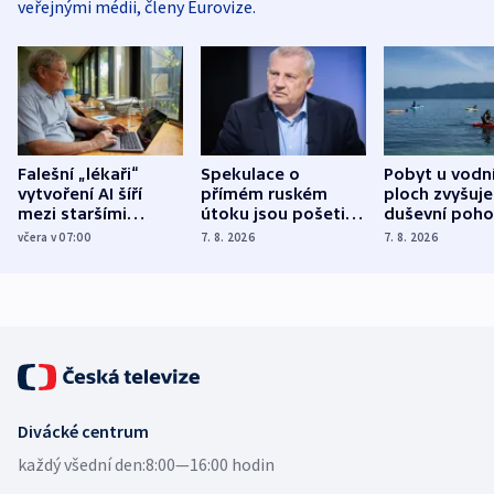
veřejnými médii, členy Eurovize.
Falešní „lékaři“
Spekulace o
Pobyt u vodn
vytvoření AI šíří
přímém ruském
ploch zvyšuje
mezi staršími
útoku jsou pošetilé,
duševní poho
Poláky nebezpečné
míní estonský
ukázala
včera v 07:00
7. 8. 2026
7. 8. 2026
zdravotní rady
bezpečnostní
mezinárodní 
expert
Divácké centrum
každý všední den:
8:00—16:00 hodin