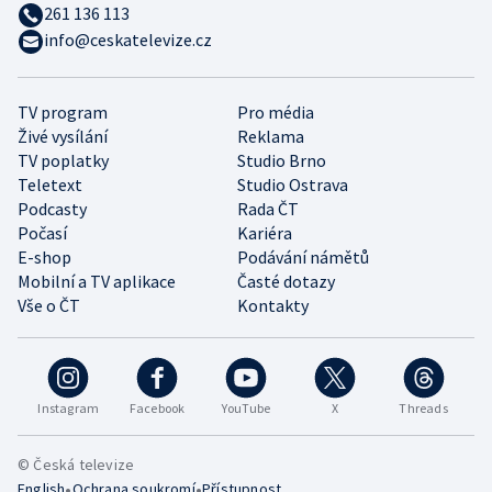
261 136 113
info@ceskatelevize.cz
TV program
Pro média
Živé vysílání
Reklama
TV poplatky
Studio Brno
Teletext
Studio Ostrava
Podcasty
Rada ČT
Počasí
Kariéra
E-shop
Podávání námětů
Mobilní a TV aplikace
Časté dotazy
Vše o ČT
Kontakty
Instagram
Facebook
YouTube
X
Threads
© Česká televize
•
•
English
Ochrana soukromí
Přístupnost