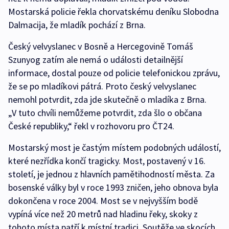
Mostarská policie řekla chorvatskému deníku Slobodna
Dalmacija, že mladík pochází z Brna.
Český velvyslanec v Bosně a Hercegovině Tomáš
Szunyog zatím ale nemá o události detailnější
informace, dostal pouze od policie telefonickou zprávu,
že se po mladíkovi pátrá. Proto český velvyslanec
nemohl potvrdit, zda jde skutečně o mladíka z Brna.
„V tuto chvíli nemůžeme potvrdit, zda šlo o občana
České republiky,“ řekl v rozhovoru pro ČT24.
Mostarský most je častým místem podobných událostí,
které nezřídka končí tragicky. Most, postavený v 16.
století, je jednou z hlavních pamětihodností města. Za
bosenské války byl v roce 1993 zničen, jeho obnova byla
dokončena v roce 2004. Most se v nejvyšším bodě
vypíná více než 20 metrů nad hladinu řeky, skoky z
tohoto místa patří k místní tradici. Soutěže ve skocích