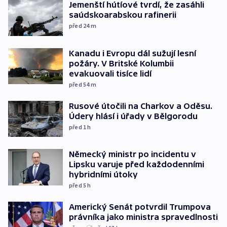
Jemenští hútíové tvrdí, že zasáhli
saúdskoarabskou rafinerii
před 24
m
Kanadu i Evropu dál sužují lesní
požáry. V Britské Kolumbii
evakuovali tisíce lidí
před 54
m
Rusové útočili na Charkov a Oděsu.
Údery hlásí i úřady v Bělgorodu
před 1
h
Německý ministr po incidentu v
Lipsku varuje před každodenními
hybridními útoky
před 5
h
Americký Senát potvrdil Trumpova
právníka jako ministra spravedlnosti