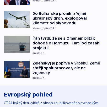
včera
před 13
h
Do Bulharska pronikl zřejmě
ukrajinský dron, explodoval
kilometr od plynovodu
včera
před 14
h
Írán tvrdí, že se s Ománem blíží k
dohodě o Hormuzu. Tam loď zasáhl
projektil
před 16
h
Zelenskyj je poprvé v Srbsku. Země
chtějí spolupracovat, ale ne
vojensky
před 18
h
Evropský pohled
ČT24 každý den vybírá z obsahu publikovaného evropskými