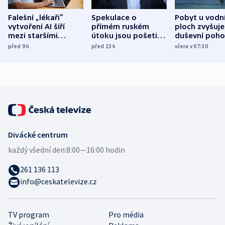
Falešní „lékaři“
Spekulace o
Pobyt u vodn
vytvoření AI šíří
přímém ruském
ploch zvyšuje
mezi staršími
útoku jsou pošetilé,
duševní poho
Poláky nebezpečné
míní estonský
ukázala
před 9
h
před 23
h
včera v 07:30
zdravotní rady
bezpečnostní
mezinárodní 
expert
Divácké centrum
každý všední den:
8:00—16:00 hodin
261 136 113
info@ceskatelevize.cz
TV program
Pro média