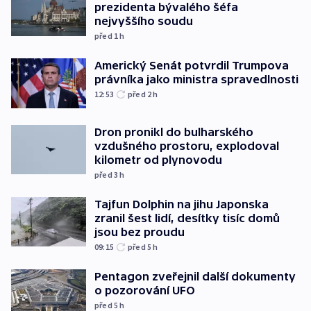
prezidenta bývalého šéfa
nejvyššího soudu
před 1
h
Americký Senát potvrdil Trumpova
právníka jako ministra spravedlnosti
12:53
před 2
h
Dron pronikl do bulharského
vzdušného prostoru, explodoval
kilometr od plynovodu
před 3
h
Tajfun Dolphin na jihu Japonska
zranil šest lidí, desítky tisíc domů
jsou bez proudu
09:15
před 5
h
Pentagon zveřejnil další dokumenty
o pozorování UFO
před 5
h