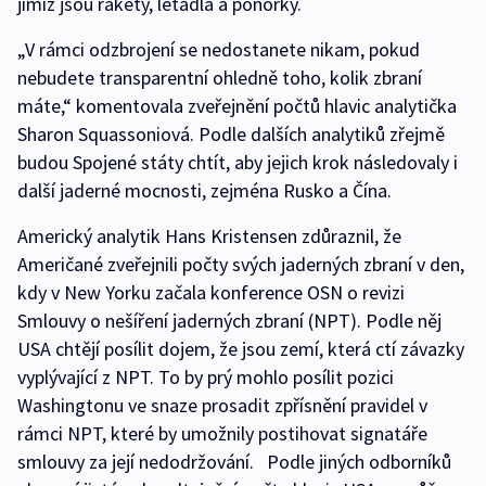
jimiž jsou rakety, letadla a ponorky.
„V rámci odzbrojení se nedostanete nikam, pokud
nebudete transparentní ohledně toho, kolik zbraní
máte,“ komentovala zveřejnění počtů hlavic analytička
Sharon Squassoniová. Podle dalších analytiků zřejmě
budou Spojené státy chtít, aby jejich krok následovaly i
další jaderné mocnosti, zejména Rusko a Čína.
Americký analytik Hans Kristensen zdůraznil, že
Američané zveřejnili počty svých jaderných zbraní v den,
kdy v New Yorku začala konference OSN o revizi
Smlouvy o nešíření jaderných zbraní (NPT). Podle něj
USA chtějí posílit dojem, že jsou zemí, která ctí závazky
vyplývající z NPT. To by prý mohlo posílit pozici
Washingtonu ve snaze prosadit zpřísnění pravidel v
rámci NPT, které by umožnily postihovat signatáře
smlouvy za její nedodržování. Podle jiných odborníků