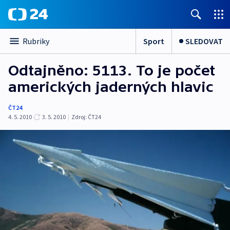
Sport
SLEDOVAT
Rubriky
Odtajněno: 5113. To je počet
amerických jaderných hlavic
ČT24
4. 5. 2010
3. 5. 2010
|
Zdroj:
ČT24