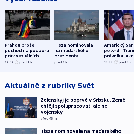
Prahou prošel
Tisza nominovala
Americký Sen
pochod na podporu
na maďarského
potvrdil Tru
práv sexuálních
prezidenta
právníka jako
menšin
bývalého šéfa
ministra
12:02
před 1
h
před 1
h
12:53
před 2
h
nejvyššího soudu
spravedlnost
Aktuálně z rubriky
Svět
Zelenskyj je poprvé v Srbsku. Země
chtějí spolupracovat, ale ne
vojensky
před 48
m
Tisza nominovala na maďarského