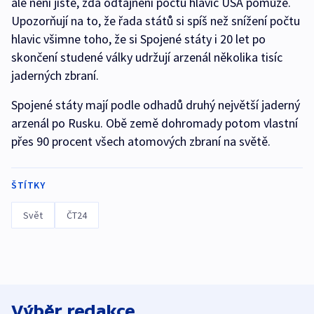
ale není jisté, zda odtajnění počtu hlavic USA pomůže.
Upozorňují na to, že řada států si spíš než snížení počtu
hlavic všimne toho, že si Spojené státy i 20 let po
skončení studené války udržují arzenál několika tisíc
jaderných zbraní.
Spojené státy mají podle odhadů druhý největší jaderný
arzenál po Rusku. Obě země dohromady potom vlastní
přes 90 procent všech atomových zbraní na světě.
ŠTÍTKY
Svět
ČT24
Výběr redakce