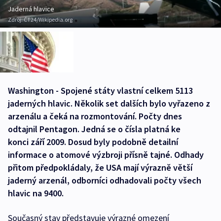
Jaderná hlavice
Zdroj:
ČT24/Wikipedia.org
Washington - Spojené státy vlastní celkem 5113
jaderných hlavic. Několik set dalších bylo vyřazeno z
arzenálu a čeká na rozmontování. Počty dnes
odtajnil Pentagon. Jedná se o čísla platná ke
konci září 2009. Dosud byly podobně detailní
informace o atomové výzbroji přísně tajné. Odhady
přitom předpokládaly, že USA mají výrazně větší
jaderný arzenál, odborníci odhadovali počty všech
hlavic na 9400.
Současný stav představuje výrazné omezení