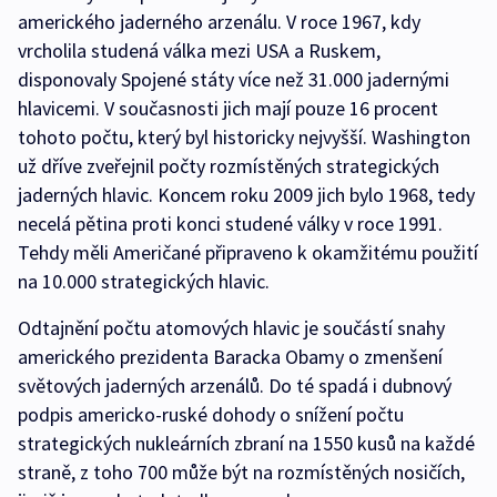
amerického jaderného arzenálu. V roce 1967, kdy
vrcholila studená válka mezi USA a Ruskem,
disponovaly Spojené státy více než 31.000 jadernými
hlavicemi. V současnosti jich mají pouze 16 procent
tohoto počtu, který byl historicky nejvyšší. Washington
už dříve zveřejnil počty rozmístěných strategických
jaderných hlavic. Koncem roku 2009 jich bylo 1968, tedy
necelá pětina proti konci studené války v roce 1991.
Tehdy měli Američané připraveno k okamžitému použití
na 10.000 strategických hlavic.
Odtajnění počtu atomových hlavic je součástí snahy
amerického prezidenta Baracka Obamy o zmenšení
světových jaderných arzenálů. Do té spadá i dubnový
podpis americko-ruské dohody o snížení počtu
strategických nukleárních zbraní na 1550 kusů na každé
straně, z toho 700 může být na rozmístěných nosičích,