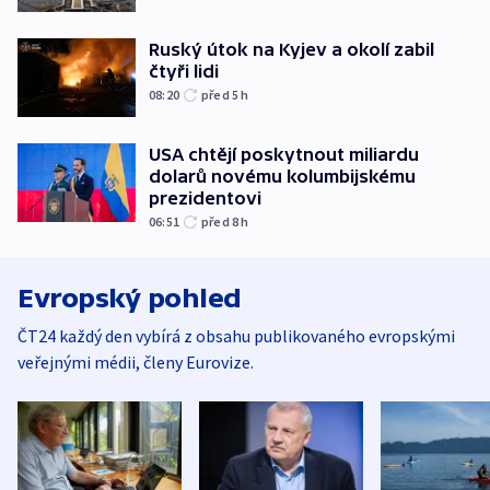
Ruský útok na Kyjev a okolí zabil
čtyři lidi
08:20
před 5
h
USA chtějí poskytnout miliardu
dolarů novému kolumbijskému
prezidentovi
06:51
před 8
h
Evropský pohled
ČT24 každý den vybírá z obsahu publikovaného evropskými
veřejnými médii, členy Eurovize.