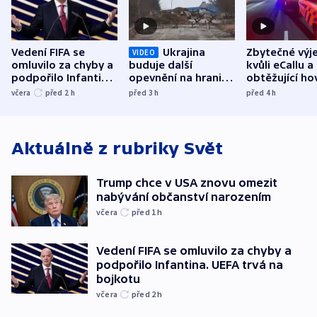
Vedení FIFA se
Ukrajina
Zbytečné výj
VIDEO
omluvilo za chyby a
buduje další
kvůli eCallu a
podpořilo Infantina.
opevnění na hranici
obtěžující ho
UEFA trvá na
s Běloruskem
zdržují záchr
včera
před 2
h
před 3
h
před 4
h
bojkotu
Aktuálně z rubriky
Svět
Trump chce v USA znovu omezit
nabývání občanství narozením
včera
před 1
h
Vedení FIFA se omluvilo za chyby a
podpořilo Infantina. UEFA trvá na
bojkotu
včera
před 2
h