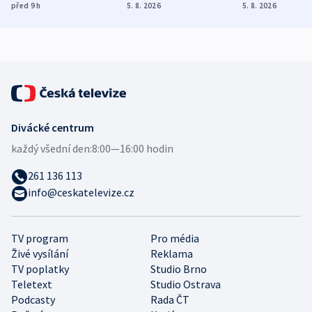
různých zemí
dohodu o
Bojovali na s
před 9
h
5. 8. 2026
5. 8. 2026
demografii
Ruska
Divácké centrum
každý všední den:
8:00—16:00 hodin
261 136 113
info@ceskatelevize.cz
TV program
Pro média
Živé vysílání
Reklama
TV poplatky
Studio Brno
Teletext
Studio Ostrava
Podcasty
Rada ČT