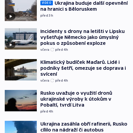
Ukrajina buduje další opevnění
VIDEO
na hranici s Běloruskem
před 3
h
Incidenty s drony na letišti v Lipsku
vyšetřuje Německo jako úmyslný
pokus o způsobení exploze
včera
před 4
h
Klimatický budíček Maďarů. Lidé i
podniky šetří, omezuje se doprava i
svícení
včera
před 4
h
Rusko uvažuje o využití dronů
ukrajinské výroby k útokům v
Pobaltí, tvrdí Litva
před 4
h
Ukrajina zasáhla obří rafinerii, Rusko
cílilo na nádraží či autobus