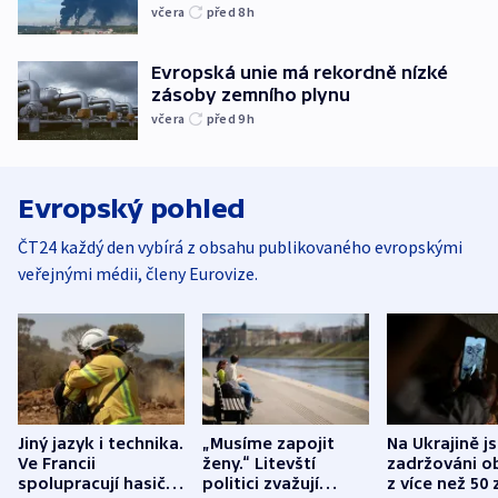
včera
před 8
h
Evropská unie má rekordně nízké
zásoby zemního plynu
včera
před 9
h
Evropský pohled
ČT24 každý den vybírá z obsahu publikovaného evropskými
veřejnými médii, členy Eurovize.
Jiný jazyk i technika.
„Musíme zapojit
Na Ukrajině j
Ve Francii
ženy.“ Litevští
zadržováni o
spolupracují hasiči z
politici zvažují
z více než 50 