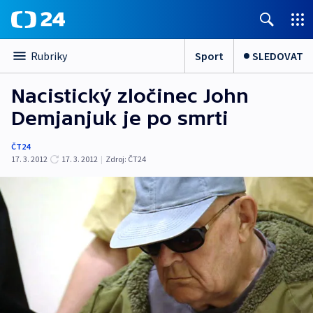
Sport
SLEDOVAT
Rubriky
Nacistický zločinec John
Demjanjuk je po smrti
ČT24
17. 3. 2012
17. 3. 2012
|
Zdroj:
ČT24