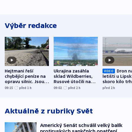
Výběr redakce
Hejtmani řeší
Ukrajina zasáhla
Dron n
VIDEO
chybějící peníze na
sklad Wildberries,
letišti u Lips
opravu silnic. Jsou
Rusové útočili na
skoro kilo trh
nenárokové, namítá
trh, hasiče či
indicie ukazuj
09:15
před 1
h
09:02
před 2
h
před 2
h
ministerstvo
stadion
Rusko
Aktuálně z rubriky
Svět
Americký Senát schválil velký balík
protiruských sankčních opatření