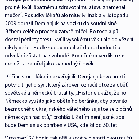
pro něj kvůli špatnému zdravotnímu stavu znamenal
mučení. Posudky lékařů ale mluvily jinak a v listopadu
2009 dorazil Demjanjuk na vozíku do soudní síně.
Během celého procesu zarytě mlčel. Po roce a půl
dostal pětiletý trest. Kvůli vysokému věku ale do vězení
nikdy nešel. Podle soudu mohl až do rozhodnutí o
odvolání zůstat na svobodě. Konečného verdiktu se
nedožil a zemřel jako svobodný člověk.
Příčinu smrti lékaři nezveřejnili. Demjanjukovo úmrtí
potvrdil i jeho syn, který zároveň označil otce za oběť
sovětské a německé brutality. „Historie ukáže, že ho
Německo využilo jako obětního beránka, aby obvinilo
bezmocného ukrajinského válečného zajatce ze zločinů
německých nacistů,“ prohlásil. Zatím není jasné, zda
bude Demjanjuk pohřben v USA, kde žil od 50. let.
V rozmezí 24 hodin tak přišly zprávy o smrti dvou mužů