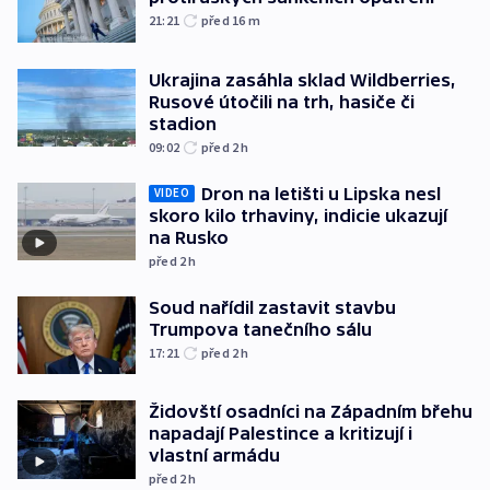
21:21
před 16
m
Ukrajina zasáhla sklad Wildberries,
Rusové útočili na trh, hasiče či
stadion
09:02
před 2
h
Dron na letišti u Lipska nesl
VIDEO
skoro kilo trhaviny, indicie ukazují
na Rusko
před 2
h
Soud nařídil zastavit stavbu
Trumpova tanečního sálu
17:21
před 2
h
Židovští osadníci na Západním břehu
napadají Palestince a kritizují i
vlastní armádu
před 2
h