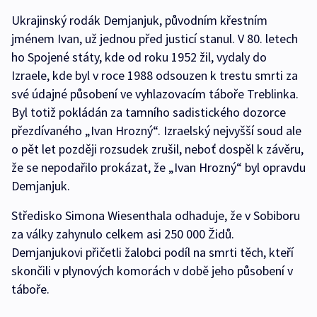
Ukrajinský rodák Demjanjuk, původním křestním
jménem Ivan, už jednou před justicí stanul. V 80. letech
ho Spojené státy, kde od roku 1952 žil, vydaly do
Izraele, kde byl v roce 1988 odsouzen k trestu smrti za
své údajné působení ve vyhlazovacím táboře Treblinka.
Byl totiž pokládán za tamního sadistického dozorce
přezdívaného „Ivan Hrozný“. Izraelský nejvyšší soud ale
o pět let později rozsudek zrušil, neboť dospěl k závěru,
že se nepodařilo prokázat, že „Ivan Hrozný“ byl opravdu
Demjanjuk.
Středisko Simona Wiesenthala odhaduje, že v Sobiboru
za války zahynulo celkem asi 250 000 Židů.
Demjanjukovi přičetli žalobci podíl na smrti těch, kteří
skončili v plynových komorách v době jeho působení v
táboře.