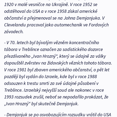
1920 v malé vesničce na Ukrajině. V roce 1952 se
odstěhoval do USA a v roce 1958 získal americké
občanství a přejmenoval se na Johna Demjanjuka. V
Clevelandu pracoval jako automechanik ve Fordových
závodech.
- V 70. letech byl bývalým vězněm koncentračního
tábora v Treblince označen za sadistického dozorce
přezdívaného „Ivan Hrozný“, který se údajně za války
dopouštěl zvěrstev na židovských vězních tohoto tábora.
V roce 1981 byl zbaven amerického občanství, o pět let
později byl vydán do Izraele, kde byl v roce 1988
odsouzen k trestu smrti za své údajné působení v
Treblince. Izraelský nejvyšší soud ale nakonec v roce
1993 rozsudek zrušil, neboť se nepodařilo prokázat, že
„Ivan Hrozný“ byl skutečně Demjanjuk.
- Demjanjuk se po osvobozujícím rozsudku vrátil do USA