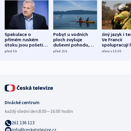
Spekulace o
Pobyt u vodních
Jiný jazyk i t
přímém ruském
ploch zvyšuje
Ve Francii
útoku jsou pošetilé,
duševní pohodu,
spolupracují h
míní estonský
ukázala
různých zemí
před 5
h
před 15
h
včera v 15:30
bezpečnostní
mezinárodní studie
expert
Divácké centrum
každý všední den:
8:00—16:00 hodin
261 136 113
info@ceskatelevize.cz