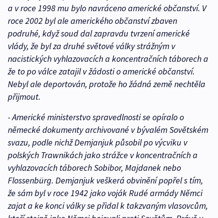
a v roce 1998 mu bylo navráceno americké občanství. V
roce 2002 byl ale amerického občanství zbaven
podruhé, když soud dal zapravdu tvrzení americké
vlády, že byl za druhé světové války strážným v
nacistických vyhlazovacích a koncentračních táborech a
že to po válce zatajil v žádosti o americké občanství.
Nebyl ale deportován, protože ho žádná země nechtěla
přijmout.
- Americké ministerstvo spravedlnosti se opíralo o
německé dokumenty archivované v bývalém Sovětském
svazu, podle nichž Demjanjuk působil po výcviku v
polských Trawnikách jako strážce v koncentračních a
vyhlazovacích táborech Sobibor, Majdanek nebo
Flossenbürg. Demjanjuk veškerá obvinění popřel s tím,
že sám byl v roce 1942 jako voják Rudé armády Němci
zajat a ke konci války se přidal k takzvaným vlasovcům,