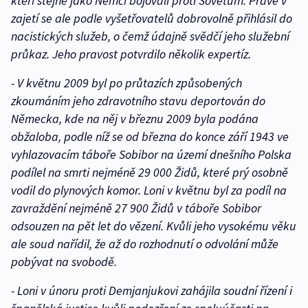
kteří stejně jako Němci bojovali proti Sovětům. Právě v
zajetí se ale podle vyšetřovatelů dobrovolně přihlásil do
nacistických služeb, o čemž údajně svědčí jeho služební
průkaz. Jeho pravost potvrdilo několik expertíz.
- V květnu 2009 byl po průtazích způsobených
zkoumáním jeho zdravotního stavu deportován do
Německa, kde na něj v březnu 2009 byla podána
obžaloba, podle níž se od března do konce září 1943 ve
vyhlazovacím táboře Sobibor na území dnešního Polska
podílel na smrti nejméně 29 000 Židů, které prý osobně
vodil do plynových komor. Loni v květnu byl za podíl na
zavraždění nejméně 27 900 Židů v táboře Sobibor
odsouzen na pět let do vězení. Kvůli jeho vysokému věku
ale soud nařídil, že až do rozhodnutí o odvolání může
pobývat na svobodě.
- Loni v únoru proti Demjanjukovi zahájila soudní řízení i