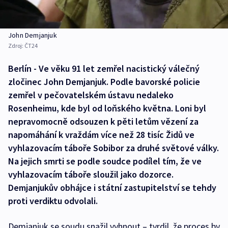
John Demjanjuk
Zdroj:
ČT24
Berlín - Ve věku 91 let zemřel nacistický válečný
zločinec John Demjanjuk. Podle bavorské policie
zemřel v pečovatelském ústavu nedaleko
Rosenheimu, kde byl od loňského května. Loni byl
nepravomocně odsouzen k pěti letům vězení za
napomáhání k vraždám více než 28 tisíc Židů ve
vyhlazovacím táboře Sobibor za druhé světové války.
Na jejich smrti se podle soudce podílel tím, že ve
vyhlazovacím táboře sloužil jako dozorce.
Demjanjukův obhájce i státní zastupitelství se tehdy
proti verdiktu odvolali.
Demjanjuk se soudu snažil vyhnout – tvrdil, že proces by