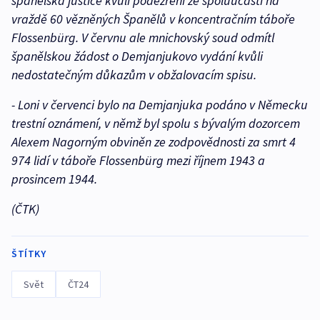
španělská justice kvůli podezření ze spoluúčasti na
vraždě 60 vězněných Španělů v koncentračním táboře
Flossenbürg. V červnu ale mnichovský soud odmítl
španělskou žádost o Demjanjukovo vydání kvůli
nedostatečným důkazům v obžalovacím spisu.
- Loni v červenci bylo na Demjanjuka podáno v Německu
trestní oznámení, v němž byl spolu s bývalým dozorcem
Alexem Nagorným obviněn ze zodpovědnosti za smrt 4
974 lidí v táboře Flossenbürg mezi říjnem 1943 a
prosincem 1944.
(ČTK)
ŠTÍTKY
Svět
ČT24