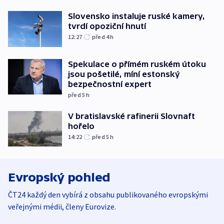
Slovensko instaluje ruské kamery,
tvrdí opoziční hnutí
12:27
před 4
h
Spekulace o přímém ruském útoku
jsou pošetilé, míní estonský
bezpečnostní expert
před 5
h
V bratislavské rafinerii Slovnaft
hořelo
14:22
před 5
h
Evropský pohled
ČT24 každý den vybírá z obsahu publikovaného evropskými
veřejnými médii, členy Eurovize.