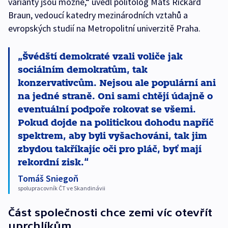
varianty jsou možné,“ uvedl politolog Mats Rickard
Braun, vedoucí katedry mezinárodních vztahů a
evropských studií na Metropolitní univerzitě Praha.
Švédští demokraté vzali voliče jak
sociálním demokratům, tak
konzervativcům. Nejsou ale populární ani
na jedné straně. Oni sami chtějí údajně o
eventuální podpoře rokovat se všemi.
Pokud dojde na politickou dohodu napříč
spektrem, aby byli vyšachováni, tak jim
zbydou takříkajíc oči pro pláč, byť mají
rekordní zisk.
Tomáš Sniegoň
spolupracovník ČT ve Skandinávii
Část společnosti chce zemi víc otevřít
uprchlíkům