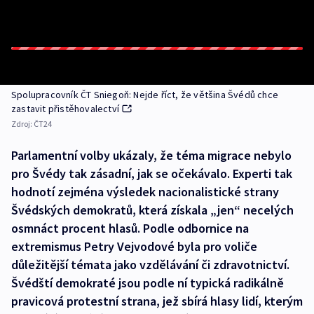
Spolupracovník ČT Sniegoň: Nejde říct, že většina Švédů chce
zastavit přistěhovalectví
Zdroj:
ČT24
Parlamentní volby ukázaly, že téma migrace nebylo
pro Švédy tak zásadní, jak se očekávalo. Experti tak
hodnotí zejména výsledek nacionalistické strany
Švédských demokratů, která získala „jen“ necelých
osmnáct procent hlasů. Podle odbornice na
extremismus Petry Vejvodové byla pro voliče
důležitější témata jako vzdělávání či zdravotnictví.
Švédští demokraté jsou podle ní typická radikálně
pravicová protestní strana, jež sbírá hlasy lidí, kterým