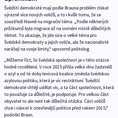
Švédští demokraté mají podle Brauna problém získat
výrazně více nových voličů, a to i kvůli tomu, že se
soustředí hlavně na migrační téma. „Podle některých
průzkumů byla migrace až na osmém místě důležitých
témat. To ukazuje, že jde sice o velké téma pro
Švédské demokraty a jejich voliče, ale že nacionalisté
narážejí na svoje limity,“ upozornil politolog.
„Můžeme říct, že švédská společnost je v této otázce
hodně rozdělená. V roce 2015 přišla velká vlna žadatelů
o azyl a od té doby levicová koalice změnila švédskou
azylovou politiku, která je víc restriktivní. Švédští
demokraté chtějí udělat víc, a ta část společnosti, která
to považuje za důležité, je podporuje. Pro velkou část
obyvatel to ale není tak důležitá otázka. Část voličů
chce i návrat k otevřenější politice před rokem 2015,“
podotkl Braun.