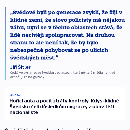
Švédové byli po generace zvyklí, že žijí v
klidné zemi, že slovo policisty má nějakou
váhu, nyní se v těchto oblastech stává, že
lidé nechtějí spolupracovat. Na druhou
stranu to ale není tak, že by bylo
nebezpečné pohybovat se po ulicích
švédských měst.
Jiří Šitler
český velvyslanec ve Švédsku o oblastech, které některá média hanlivě
označují za no-go zóny
ODKAZ
Hořící auta a pocit ztráty kontroly. Kdysi klidné
Švédsko čelí důsledkům migrace, z obav těží
nacionalisté