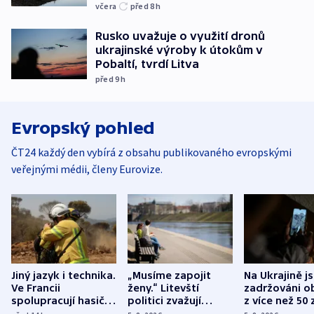
včera
před 8
h
Rusko uvažuje o využití dronů
ukrajinské výroby k útokům v
Pobaltí, tvrdí Litva
před 9
h
Evropský pohled
ČT24 každý den vybírá z obsahu publikovaného evropskými
veřejnými médii, členy Eurovize.
Jiný jazyk i technika.
„Musíme zapojit
Na Ukrajině j
Ve Francii
ženy.“ Litevští
zadržováni o
spolupracují hasiči z
politici zvažují
z více než 50 
různých zemí
dohodu o
Bojovali na s