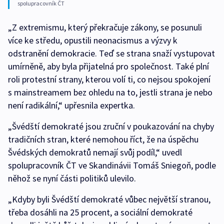
spolupracovník ČT
„Z extremismu, který překračuje zákony, se posunuli
více ke středu, opustili neonacismus a výzvy k
odstranění demokracie. Teď se strana snaží vystupovat
umírněně, aby byla přijatelná pro společnost. Také plní
roli protestní strany, kterou volí ti, co nejsou spokojení
s mainstreamem bez ohledu na to, jestli strana je nebo
není radikální,“ upřesnila expertka.
„Švédští demokraté jsou zruční v poukazování na chyby
tradičních stran, které nemohou říct, že na úspěchu
Švédských demokratů nemají svůj podíl,“ uvedl
spolupracovník ČT ve Skandinávii Tomáš Sniegoň, podle
něhož se nyní části politiků ulevilo.
„Kdyby byli Švédští demokraté vůbec největší stranou,
třeba dosáhli na 25 procent, a sociální demokraté