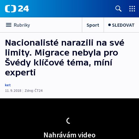
Sport
SLEDOVAT
Rubriky
Nacionalisté narazili na své
limity. Migrace nebyla pro
Švédy klíčové téma, míní
experti
ket
11. 9. 2018
|
Zdroj:
ČT24
Nahrávám video