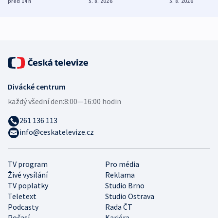
před 14
h
5. 8. 2026
5. 8. 2026
demografii
Ruska
Divácké centrum
každý všední den:
8:00—16:00 hodin
261 136 113
info@ceskatelevize.cz
TV program
Pro média
Živé vysílání
Reklama
TV poplatky
Studio Brno
Teletext
Studio Ostrava
Podcasty
Rada ČT
Počasí
Kariéra