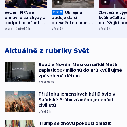
Vedení FIFA se
Ukrajina
Zbytečné výj
VIDEO
omluvilo za chyby a
buduje další
kvůli eCallu a
podpořilo Infantina.
opevnění na hranici
obtěžující ho
UEFA trvá na
s Běloruskem
zdržují záchr
včera
před 7
h
před 7
h
před 8
h
bojkotu
Aktuálně z rubriky
Svět
Soud v Novém Mexiku nařídil Metě
zaplatit 567 milionů dolarů kvůli újmě
způsobené dětem
před 40
m
Při útoku jemenských hútiů bylo v
Saúdské Arábii zraněno jedenáct
civilistů
před 2
h
Trump se znovu pokouší omezit