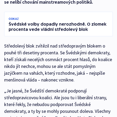
se nelíbí chování mainstreamových politiků.
ODKAZ
Švédské volby dopadly nerozhodně. O zlomek
procenta vede vládní středolevý blok
Středolevý blok zvítězil nad středopravým blokem o
pouhé tři desetiny procenta. Se Švédskými demokraty,
kteří získali necelých osmnáct procent hlasů, do koalice
nikdo jít nechce, mohou se ale stát pomyslným
jazýčkem na vahách, který rozhodne, jaká – nejspíše
menšinová vláda – nakonec vznikne.
„Je jasné, že Švédští demokraté podporují
středopravicovou koalici. Ale jsou tu i liberální strany,
které řekly, že nebudou podporovat Švédské
demokraty, a ty by se mohly posunout doleva. Všechny