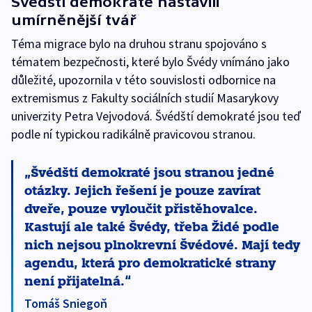
Švédští demokraté nastavili
umírněnější tvář
Téma migrace bylo na druhou stranu spojováno s
tématem bezpečnosti, které bylo Švédy vnímáno jako
důležité, upozornila v této souvislosti odbornice na
extremismus z Fakulty sociálních studií Masarykovy
univerzity Petra Vejvodová. Švédští demokraté jsou teď
podle ní typickou radikálně pravicovou stranou.
Švédští demokraté jsou stranou jedné
otázky. Jejich řešení je pouze zavírat
dveře, pouze vyloučit přistěhovalce.
Kastují ale také Švédy, třeba Židé podle
nich nejsou plnokrevní Švédové. Mají tedy
agendu, která pro demokratické strany
není přijatelná.
Tomáš Sniegoň