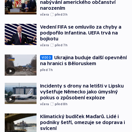
nabývání amerického občanství
narozením
včera
před 3
h
Vedení FIFA se omluvilo za chyby a
podpořilo Infantina. UEFA trvá na
bojkotu
včera
před 7
h
Ukrajina buduje další opevnění
VIDEO
na hranici s Běloruskem
před 7
h
Incidenty s drony na letišti v Lipsku
vyšetřuje Německo jako úmyslný
pokus o způsobení exploze
včera
před 8
h
Klimatický budíček Maďarů. Lidé i
podniky šetří, omezuje se doprava i
svícení