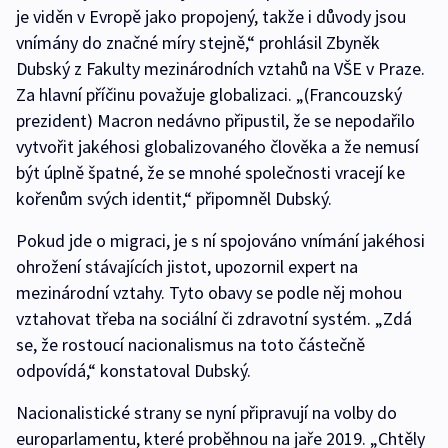
je viděn v Evropě jako propojený, takže i důvody jsou
vnímány do značné míry stejně,“ prohlásil Zbyněk
Dubský z Fakulty mezinárodních vztahů na VŠE v Praze.
Za hlavní příčinu považuje globalizaci. „(Francouzský
prezident) Macron nedávno připustil, že se nepodařilo
vytvořit jakéhosi globalizovaného člověka a že nemusí
být úplně špatné, že se mnohé společnosti vracejí ke
kořenům svých identit,“ připomněl Dubský.
Pokud jde o migraci, je s ní spojováno vnímání jakéhosi
ohrožení stávajících jistot, upozornil expert na
mezinárodní vztahy. Tyto obavy se podle něj mohou
vztahovat třeba na sociální či zdravotní systém. „Zdá
se, že rostoucí nacionalismus na toto částečně
odpovídá,“ konstatoval Dubský.
Nacionalistické strany se nyní připravují na volby do
europarlamentu, které proběhnou na jaře 2019. „Chtěly