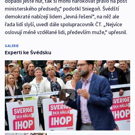
dopadli ještě hůř, tak si mohli nárokovat právo na post
ministerského předsedy,“ podotkl Sniegoň. Švédští
demokraté nabízejí lidem „levná řešení“, na něž ale
řada lidí slyší, uvedl dále spolupracovník ČT. „Nejvíce
oslovují méně vzdělané lidi, především muže,“ upřesnil.
GALERIE
Experti ke Švédsku