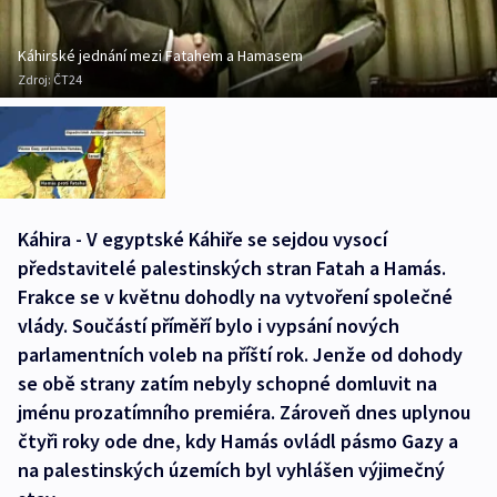
Káhirské jednání mezi Fatahem a Hamasem
Zdroj:
ČT24
Káhira - V egyptské Káhiře se sejdou vysocí
představitelé palestinských stran Fatah a Hamás.
Frakce se v květnu dohodly na vytvoření společné
vlády. Součástí příměří bylo i vypsání nových
parlamentních voleb na příští rok. Jenže od dohody
se obě strany zatím nebyly schopné domluvit na
jménu prozatímního premiéra. Zároveň dnes uplynou
čtyři roky ode dne, kdy Hamás ovládl pásmo Gazy a
na palestinských územích byl vyhlášen výjimečný