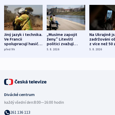
Jiný jazyk i technika.
„Musíme zapojit
Na Ukrajině j
Ve Francii
ženy.“ Litevští
zadržováni o
spolupracují hasiči z
politici zvažují
z více než 50 
různých zemí
dohodu o
Bojovali na s
před 9
h
5. 8. 2026
5. 8. 2026
demografii
Ruska
Divácké centrum
každý všední den:
8:00—16:00 hodin
261 136 113