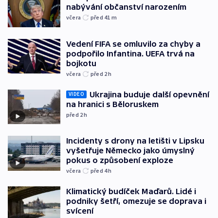
nabývání občanství narozením
včera
před 41
m
Vedení FIFA se omluvilo za chyby a
podpořilo Infantina. UEFA trvá na
bojkotu
včera
před 2
h
Ukrajina buduje další opevnění
VIDEO
na hranici s Běloruskem
před 2
h
Incidenty s drony na letišti v Lipsku
vyšetřuje Německo jako úmyslný
pokus o způsobení exploze
včera
před 4
h
Klimatický budíček Maďarů. Lidé i
podniky šetří, omezuje se doprava i
svícení