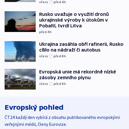
včera
před 4
h
Rusko uvažuje o využití dronů
ukrajinské výroby k útokům v
Pobaltí, tvrdí Litva
před 4
h
Ukrajina zasáhla obří rafinerii, Rusko
cílilo na nádraží či autobus
včera
před 8
h
Evropská unie má rekordně nízké
zásoby zemního plynu
včera
před 9
h
Evropský pohled
ČT24 každý den vybírá z obsahu publikovaného evropskými
veřejnými médii, členy Eurovize.