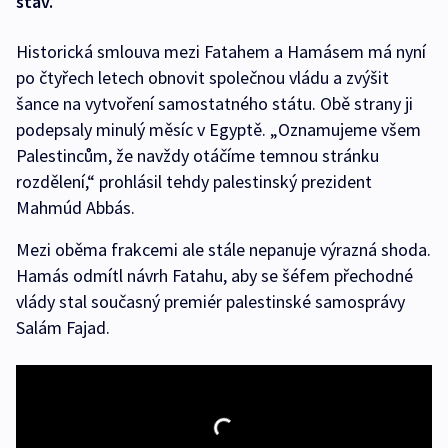
stav.
Historická smlouva mezi Fatahem a Hamásem má nyní
po čtyřech letech obnovit společnou vládu a zvýšit
šance na vytvoření samostatného státu. Obě strany ji
podepsaly minulý měsíc v Egyptě. „Oznamujeme všem
Palestincům, že navždy otáčíme temnou stránku
rozdělení,“ prohlásil tehdy palestinský prezident
Mahmúd Abbás.
Mezi oběma frakcemi ale stále nepanuje výrazná shoda.
Hamás odmítl návrh Fatahu, aby se šéfem přechodné
vlády stal současný premiér palestinské samosprávy
Salám Fajad.