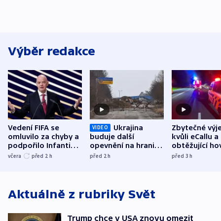
Výběr redakce
Vedení FIFA se
Ukrajina
Zbytečné výj
VIDEO
omluvilo za chyby a
buduje další
kvůli eCallu a
podpořilo Infantina.
opevnění na hranici
obtěžující ho
UEFA trvá na
s Běloruskem
zdržují záchr
včera
před 2
h
před 2
h
před 3
h
bojkotu
Aktuálně z rubriky
Svět
Trump chce v USA znovu omezit