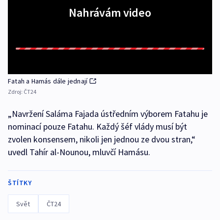
Nahrávám video
Fatah a Hamás dále jednají
Zdroj:
ČT24
„Navržení Saláma Fajada ústředním výborem Fatahu je
nominací pouze Fatahu. Každý šéf vlády musí být
zvolen konsensem, nikoli jen jednou ze dvou stran,“
uvedl Tahír al-Nounou, mluvčí Hamásu.
ŠTÍTKY
Svět
ČT24