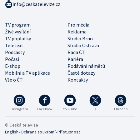
info@ceskatelevize.cz
TV program
Pro média
Živé vysílání
Reklama
TV poplatky
Studio Brno
Teletext
Studio Ostrava
Podcasty
Rada ČT
Počasí
Kariéra
E-shop
Podávání námětů
Mobilní a TV aplikace
Časté dotazy
Vše o ČT
Kontakty
Instagram
Facebook
YouTube
X
Threads
© Česká televize
•
•
English
Ochrana soukromí
Přístupnost