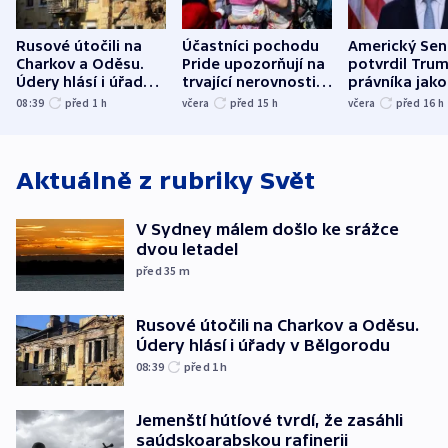
Rusové útočili na
Účastníci pochodu
Americký Sen
Charkov a Oděsu.
Pride upozorňují na
potvrdil Tru
Údery hlásí i úřady v
trvající nerovnosti i
právníka jako
Bělgorodu
společenskou
ministra
08:39
před 1
h
včera
před 15
h
včera
před 16
h
atmosféru
spravedlnost
Aktuálně z rubriky
Svět
V Sydney málem došlo ke srážce
dvou letadel
před 35
m
Rusové útočili na Charkov a Oděsu.
Údery hlásí i úřady v Bělgorodu
08:39
před 1
h
Jemenští hútíové tvrdí, že zasáhli
saúdskoarabskou rafinerii