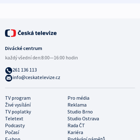
expert
Divácké centrum
každý všední den:
8:00—16:00 hodin
261 136 113
info@ceskatelevize.cz
TV program
Pro média
Živé vysílání
Reklama
TV poplatky
Studio Brno
Teletext
Studio Ostrava
Podcasty
Rada ČT
Počasí
Kariéra
E-shop
Podávání námětů