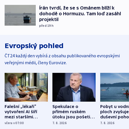
Írán tvrdí, že se s Ománem blíží k
dohodě o Hormuzu. Tam loď zasáhl
projektil
před 19
h
Evropský pohled
ČT24 každý den vybírá z obsahu publikovaného evropskými
veřejnými médii, členy Eurovize.
Falešní „lékaři“
Spekulace o
Pobyt u vodn
vytvoření AI šíří
přímém ruském
ploch zvyšuje
mezi staršími
útoku jsou pošetilé,
duševní poho
Poláky nebezpečné
míní estonský
ukázala
včera v 07:00
7. 8. 2026
7. 8. 2026
zdravotní rady
bezpečnostní
mezinárodní 