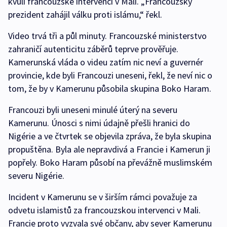
kvůli francouzské intervenci v Mali. „Francouzský
prezident zahájil válku proti islámu,“ řekl.
Video trvá tři a půl minuty. Francouzské ministerstvo
zahraničí autenticitu záběrů teprve prověřuje.
Kamerunská vláda o videu zatím nic neví a guvernér
provincie, kde byli Francouzi uneseni, řekl, že neví nic o
tom, že by v Kamerunu působila skupina Boko Haram.
Francouzi byli uneseni minulé úterý na severu
Kamerunu. Únosci s nimi údajně přešli hranici do
Nigérie a ve čtvrtek se objevila zpráva, že byla skupina
propuštěna. Byla ale nepravdivá a Francie i Kamerun ji
popřely. Boko Haram působí na převážně muslimském
severu Nigérie.
Incident v Kamerunu se v širším rámci považuje za
odvetu islamistů za francouzskou intervenci v Mali.
Francie proto vyzvala své občany, aby sever Kamerunu