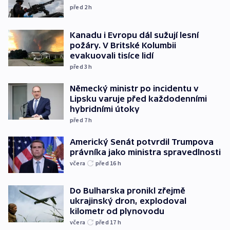
před 2
h
Kanadu i Evropu dál sužují lesní
požáry. V Britské Kolumbii
evakuovali tisíce lidí
před 3
h
Německý ministr po incidentu v
Lipsku varuje před každodenními
hybridními útoky
před 7
h
Americký Senát potvrdil Trumpova
právníka jako ministra spravedlnosti
včera
před 16
h
Do Bulharska pronikl zřejmě
ukrajinský dron, explodoval
kilometr od plynovodu
včera
před 17
h