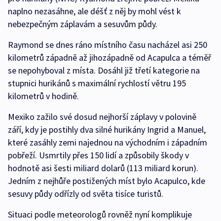
naplno nezasáhne, ale déšť z něj by mohl vést k
nebezpečným záplavám a sesuvům půdy.
Raymond se dnes ráno místního času nacházel asi 250
kilometrů západně až jihozápadně od Acapulca a téměř
se nepohyboval z místa. Dosáhl již třetí kategorie na
stupnici hurikánů s maximální rychlostí větru 195
kilometrů v hodině.
Mexiko zažilo své dosud nejhorší záplavy v polovině
září, kdy je postihly dva silné hurikány Ingrid a Manuel,
které zasáhly zemi najednou na východním i západním
pobřeží. Usmrtily přes 150 lidí a způsobily škody v
hodnotě asi šesti miliard dolarů (113 miliard korun).
Jedním z nejhůře postižených míst bylo Acapulco, kde
sesuvy půdy odřízly od světa tisíce turistů.
Situaci podle meteorologů rovněž nyní komplikuje