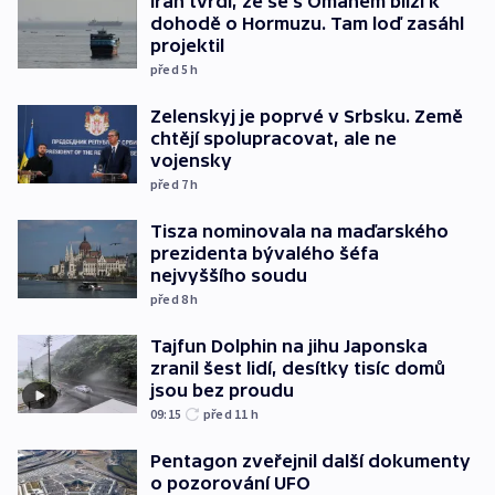
Írán tvrdí, že se s Ománem blíží k
dohodě o Hormuzu. Tam loď zasáhl
projektil
před 5
h
Zelenskyj je poprvé v Srbsku. Země
chtějí spolupracovat, ale ne
vojensky
před 7
h
Tisza nominovala na maďarského
prezidenta bývalého šéfa
nejvyššího soudu
před 8
h
Tajfun Dolphin na jihu Japonska
zranil šest lidí, desítky tisíc domů
jsou bez proudu
09:15
před 11
h
Pentagon zveřejnil další dokumenty
o pozorování UFO