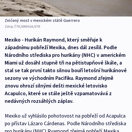
Zničený most v mexickém státě Guerrero
Zdroj:
ČTK/XINHUA/STR
Mexiko - Hurikán Raymond, který směřuje k
západnímu pobřeží Mexika, dnes dál zesílil. Podle
Národního střediska pro hurikány (NHC) v americkém
Miami už dosáhl stupně tři na pětistupňové škále, a
stal se tak první takto silnou bouří letošní hurikánové
sezony ve východním Pacifiku. Raymond zřejmě
znovu ohrozí silnými dešti mexické letovisko
Acapulco, které se stále ještě vzpamatovává z
nedávných rozsáhlých záplav.
Mexiko už vyhlásilo pohotovost na pobřeží od Acapulca
po přístav Lázaro Cárdenas. Podle Národního střediska
pro hurikány (NHC) Ryamond zřejmě pobřeží Mexika