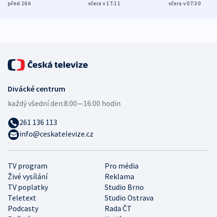
Poláky nebezpečné
míní estonský
ukázala
před 16
h
včera v 17:11
včera v 07:30
zdravotní rady
bezpečnostní
mezinárodní 
expert
Divácké centrum
každý všední den:
8:00—16:00 hodin
261 136 113
info@ceskatelevize.cz
TV program
Pro média
Živé vysílání
Reklama
TV poplatky
Studio Brno
Teletext
Studio Ostrava
Podcasty
Rada ČT