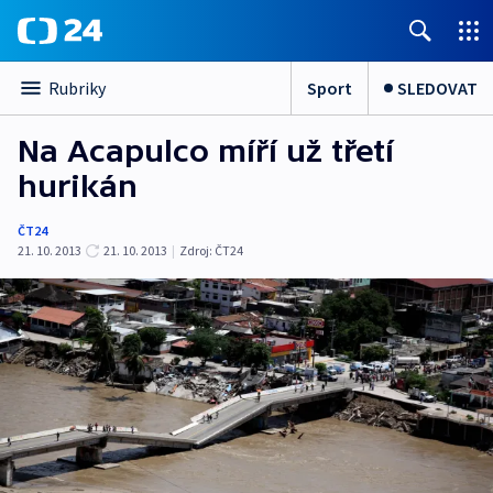
Sport
SLEDOVAT
Rubriky
Na Acapulco míří už třetí
hurikán
ČT24
21. 10. 2013
21. 10. 2013
|
Zdroj:
ČT24