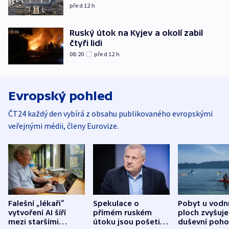
před 12
h
Ruský útok na Kyjev a okolí zabil
čtyři lidi
08:20
před 12
h
Evropský pohled
ČT24 každý den vybírá z obsahu publikovaného evropskými
veřejnými médii, členy Eurovize.
Falešní „lékaři“
Spekulace o
Pobyt u vodn
vytvoření AI šíří
přímém ruském
ploch zvyšuje
mezi staršími
útoku jsou pošetilé,
duševní poho