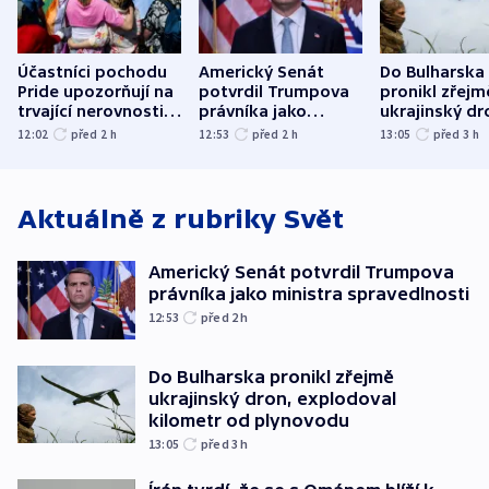
Účastníci pochodu
Americký Senát
Do Bulharska
Pride upozorňují na
potvrdil Trumpova
pronikl zřejm
trvající nerovnosti i
právníka jako
ukrajinský dr
společenskou
ministra
explodoval k
12:02
před 2
h
12:53
před 2
h
13:05
před 3
h
atmosféru
spravedlnosti
od plynovod
Aktuálně z rubriky
Svět
Americký Senát potvrdil Trumpova
právníka jako ministra spravedlnosti
12:53
před 2
h
Do Bulharska pronikl zřejmě
ukrajinský dron, explodoval
kilometr od plynovodu
13:05
před 3
h