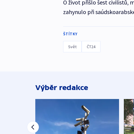
O život přišlo šest civilistů,
zahynulo při saúdskoarabské
ŠTÍTKY
Svět
ČT24
Výběr redakce