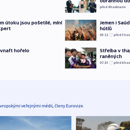
obrannou d
před 4
hodinami
Jemen i Saúds
 útoku jsou pošetilé, míní
hútíů
xpert
03:12
před 5
ho
Střelba v th
ovnaft hořelo
raněných
07:33
před 6
ho
vropskými veřejnými médii, členy Eurovize.