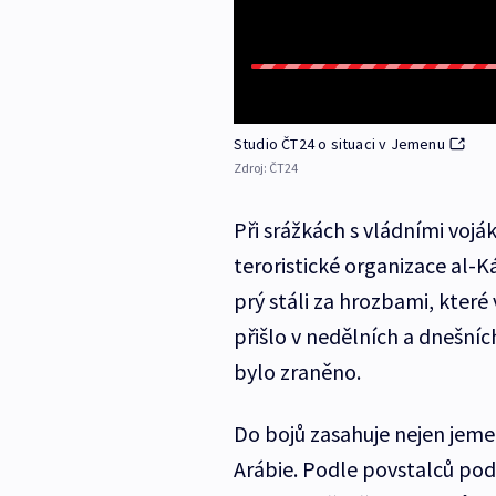
Studio ČT24 o situaci v Jemenu
Zdroj:
ČT24
Při srážkách s vládními vojá
teroristické organizace al-Ká
prý stáli za hrozbami, kter
přišlo v nedělních a dnešních
bylo zraněno.
Do bojů zasahuje nejen jeme
Arábie. Podle povstalců pod