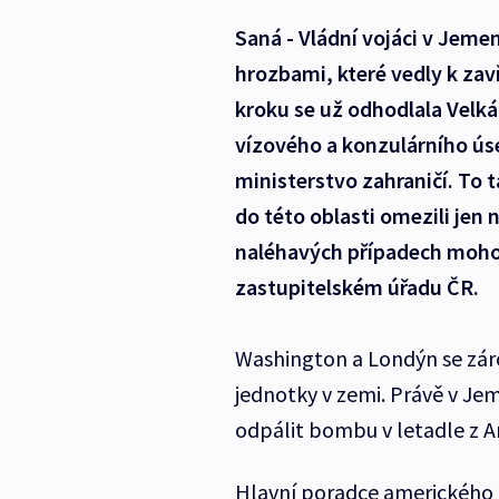
Saná - Vládní vojáci v Jemen
hrozbami, které vedly k za
kroku se už odhodlala Velká
vízového a konzulárního ús
ministerstvo zahraničí. To
do této oblasti omezili jen
naléhavých případech mohou
zastupitelském úřadu ČR.
Washington a Londýn se záro
jednotky v zemi. Právě v Je
odpálit bombu v letadle z 
Hlavní poradce amerického 