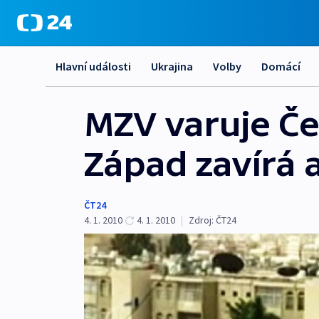
Hlavní události
Ukrajina
Volby
Domácí
MZV varuje Če
Západ zavírá
ČT24
4. 1. 2010
4. 1. 2010
|
Zdroj:
ČT24