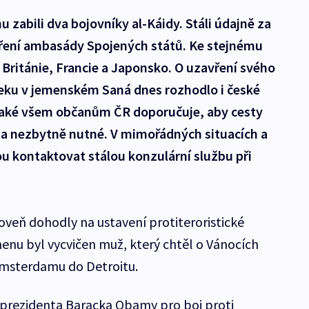
u zabili dva bojovníky al-Káidy. Stáli údajně za
vření ambasády Spojených států. Ke stejnému
 Británie, Francie a Japonsko. O uzavření svého
eku v jemenském Saná dnes rozhodlo i české
 také všem občanům ČR doporučuje, aby cesty
 na nezbytně nutné. V mimořádných situacích a
 kontaktovat stálou konzulární službu při
veň dohodly na ustavení protiteroristické
menu byl vycvičen muž, který chtěl o Vánocích
Amsterdamu do Detroitu.
prezidenta Baracka Obamy pro boj proti