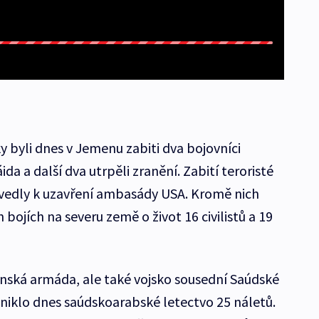
ky byli dnes v Jemenu zabiti dva bojovníci
ida a další dva utrpěli zranění. Zabití teroristé
é vedly k uzavření ambasády USA. Kromě nich
 bojích na severu země o život 16 civilistů a 19
nská armáda, ale také vojsko sousední Saúdské
niklo dnes saúdskoarabské letectvo 25 náletů.