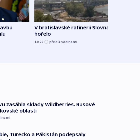
Ukra
tavbu
V bratislavské rafinerii Slovnaft
Wildb
álu
hořelo
Char
14:22
před 3
hodinami
09:02
vu zasáhla sklady Wildberries. Rusové
rkovské oblasti
dinami
ie, Turecko a Pákistán podepsaly