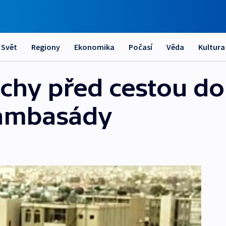
Svět
Regiony
Ekonomika
Počasí
Věda
Kultura
chy před cestou d
 ambasády