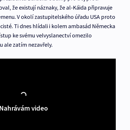
al, že existují náznaky, že al-Káida připravuje
emenu. V okolí zastupitelského úřadu USA proto
icisté. Ti dnes hlídali i kolem ambasád Německa
řístup ke svému velvyslanectví omezilo
u ale zatím nezavřely.
Nahrávám video