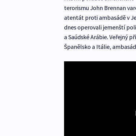
terorismu John Brennan varov
atentát proti ambasádě v J
dnes operovali jemenští pol
a Saúdské Arábie. Veřejný p
Španělsko a Itálie, ambasád