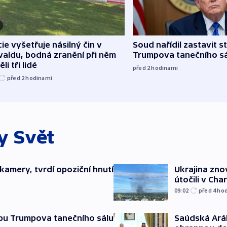
cie vyšetřuje násilný čin v
Soud nařídil zastavit s
aldu, bodná zranění při něm
Trumpova tanečního s
li tři lidé
před 2
hodinami
před 2
hodinami
ky
Svět
kamery, tvrdí opoziční hnutí
Ukrajina zno
útočili v Cha
09:02
před 4
ho
Saúdská Aráb
vbu Trumpova tanečního sálu