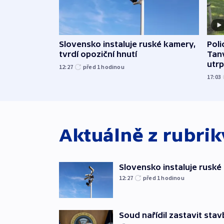
Slovensko instaluje ruské kamery,
Poli
tvrdí opoziční hnutí
Tanv
utrpě
12:27
před 1
hodinou
17:03
Aktuálně z rubri
Slovensko instaluje ruské 
12:27
před 1
hodinou
Soud nařídil zastavit sta