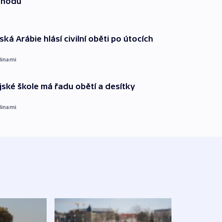
ohodu
ká Arábie hlásí civilní oběti po útocích
dinami
ajské škole má řadu obětí a desítky
dinami