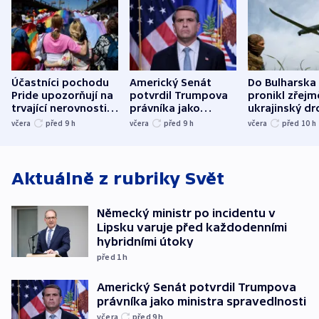
Účastníci pochodu
Americký Senát
Do Bulharska
Pride upozorňují na
potvrdil Trumpova
pronikl zřejm
trvající nerovnosti i
právníka jako
ukrajinský dr
společenskou
ministra
explodoval k
včera
před 9
h
včera
před 9
h
včera
před 10
h
atmosféru
spravedlnosti
od plynovod
Aktuálně z rubriky
Svět
Německý ministr po incidentu v
Lipsku varuje před každodenními
hybridními útoky
před 1
h
Americký Senát potvrdil Trumpova
právníka jako ministra spravedlnosti
včera
před 9
h