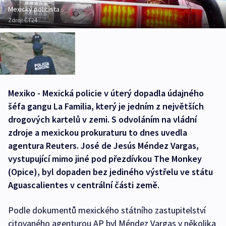
Mexický policista
Zdroj:
ČT24
Mexiko - Mexická policie v úterý dopadla údajného
šéfa gangu La Familia, který je jedním z největších
drogových kartelů v zemi. S odvoláním na vládní
zdroje a mexickou prokuraturu to dnes uvedla
agentura Reuters. José de Jesús Méndez Vargas,
vystupující mimo jiné pod přezdívkou The Monkey
(Opice), byl dopaden bez jediného výstřelu ve státu
Aguascalientes v centrální části země.
Podle dokumentů mexického státního zastupitelství
citovaného agenturou AP byl Méndez Vargas v několika