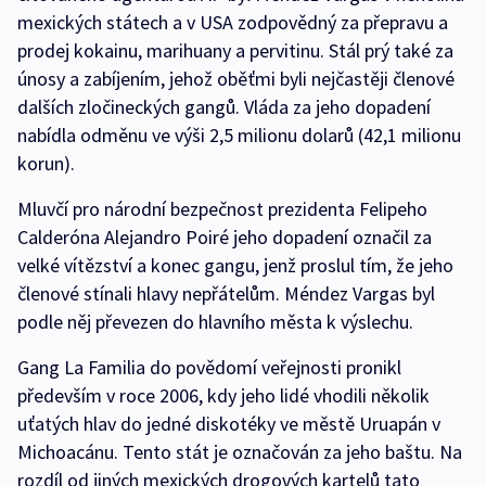
mexických státech a v USA zodpovědný za přepravu a
prodej kokainu, marihuany a pervitinu. Stál prý také za
únosy a zabíjením, jehož oběťmi byli nejčastěji členové
dalších zločineckých gangů. Vláda za jeho dopadení
nabídla odměnu ve výši 2,5 milionu dolarů (42,1 milionu
korun).
Mluvčí pro národní bezpečnost prezidenta Felipeho
Calderóna Alejandro Poiré jeho dopadení označil za
velké vítězství a konec gangu, jenž proslul tím, že jeho
členové stínali hlavy nepřátelům. Méndez Vargas byl
podle něj převezen do hlavního města k výslechu.
Gang La Familia do povědomí veřejnosti pronikl
především v roce 2006, kdy jeho lidé vhodili několik
uťatých hlav do jedné diskotéky ve městě Uruapán v
Michoacánu. Tento stát je označován za jeho baštu. Na
rozdíl od jiných mexických drogových kartelů tato