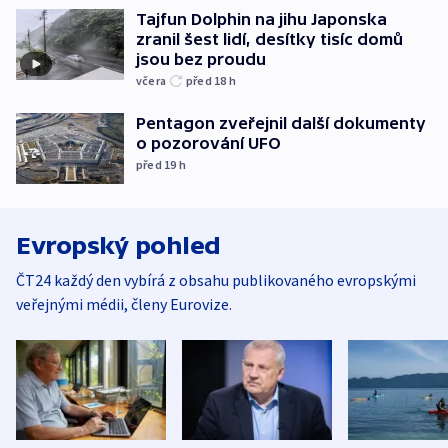
Tajfun Dolphin na jihu Japonska
zranil šest lidí, desítky tisíc domů
jsou bez proudu
včera
před 18
h
Pentagon zveřejnil další dokumenty
o pozorování UFO
před 19
h
Evropský pohled
ČT24 každý den vybírá z obsahu publikovaného evropskými
veřejnými médii, členy Eurovize.