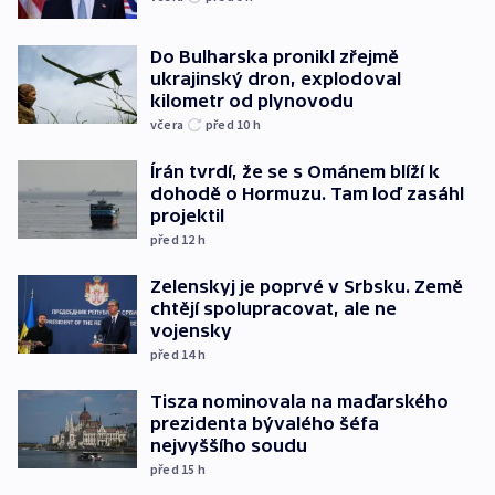
Do Bulharska pronikl zřejmě
ukrajinský dron, explodoval
kilometr od plynovodu
včera
před 10
h
Írán tvrdí, že se s Ománem blíží k
dohodě o Hormuzu. Tam loď zasáhl
projektil
před 12
h
Zelenskyj je poprvé v Srbsku. Země
chtějí spolupracovat, ale ne
vojensky
před 14
h
Tisza nominovala na maďarského
prezidenta bývalého šéfa
nejvyššího soudu
před 15
h