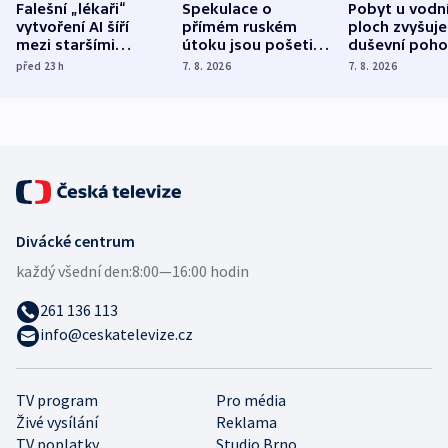
Falešní „lékaři“
Spekulace o
Pobyt u vodn
vytvoření AI šíří
přímém ruském
ploch zvyšuje
mezi staršími
útoku jsou pošetilé,
duševní poho
Poláky nebezpečné
míní estonský
ukázala
před 23
h
7. 8. 2026
7. 8. 2026
zdravotní rady
bezpečnostní
mezinárodní 
expert
Divácké centrum
každý všední den:
8:00—16:00 hodin
261 136 113
info@ceskatelevize.cz
TV program
Pro média
Živé vysílání
Reklama
TV poplatky
Studio Brno