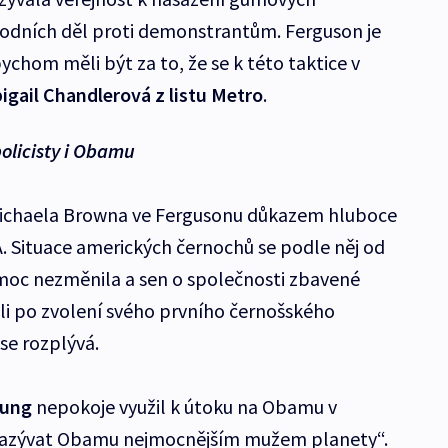
 vodních děl proti demonstrantům. Ferguson je
chom měli být za to, že se k této taktice v
igail Chandlerová z listu Metro
.
olicisty i Obamu
Michaela Browna ve Fergusonu důkazem hluboce
 Situace amerických černochů se podle něj od
moc nezměnila a sen o společnosti zbavené
ili po zvolení svého prvního černošského
se rozplývá.
tung
nepokoje využil k útoku na Obamu v
nazývat Obamu nejmocnějším mužem planety“.