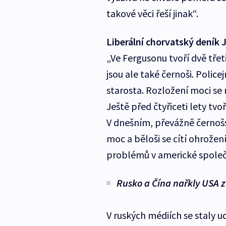
takové věci řeší jinak“.
Liberální chorvatský deník J
„Ve Fergusonu tvoří dvě třeti
jsou ale také černoši. Police
starosta. Rozložení moci s
Ještě před čtyřiceti lety tvo
V dnešním, převážně černošs
moc a běloši se cítí ohrožen
problémů v americké společnos
Rusko a Čína nařkly USA z
V ruských médiích se staly u