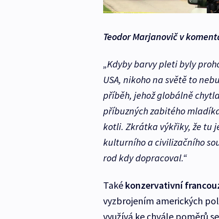
Teodor Marjanovič v komentá
„Kdyby barvy pleti byly proh
USA, nikoho na světě to nebu
příběh, jehož globálně chyt
příbuzných zabitého mladíka
kotli. Zkrátka výkřiky, že tu
kulturního a civilizačního so
rod kdy dopracoval.“
Také
konzervativní francou
vyzbrojením amerických poli
využívá ke chvále poměrů se