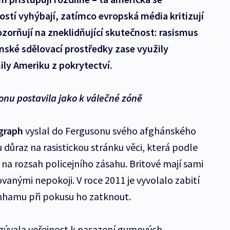
ostí vyhýbají, zatímco evropská média kritizují
ozorňují na zneklidňující skutečnost: rasismus
nské sdělovací prostředky zase využily
ly Ameriku z pokrytectví.
onu postavila jako k válečné zóně
egraph
vyslal do Fergusonu svého afghánského
 důraz na rasistickou stránku věci, která podle
é na rozsah policejního zásahu. Britové mají sami
vanými nepokoji. V roce 2011 je vyvolalo zabití
nhamu při pokusu ho zatknout.
yzývala veřejnost k nasazení gumových