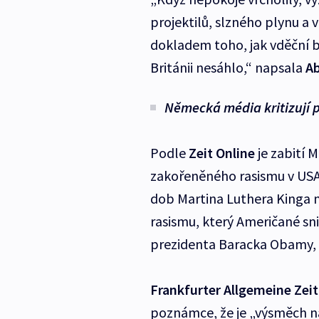
projektilů, slzného plynu a
dokladem toho, jak vděční by
Británii nesáhlo,“ napsala
Ab
Německá média kritizují p
Podle
Zeit Online
je zabití 
zakořeněného rasismu v USA.
dob Martina Luthera Kinga 
rasismu, který Američané sn
prezidenta Baracka Obamy, 
Frankfurter Allgemeine
Zei
poznámce, že je „výsměch 