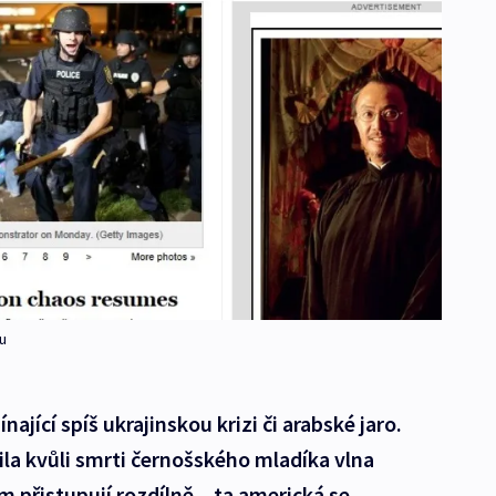
u
jící spíš ukrajinskou krizi či arabské jaro.
la kvůli smrti černošského mladíka vlna
 přistupují rozdílně – ta americká se