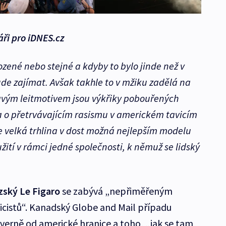
ři pro iDNES.cz
ozené nebo stejné a kdyby to bylo jinde než v
de zajímat. Avšak takhle to v mžiku zadělá na
lavým leitmotivem jsou výkřiky pobouřených
 o přetrvávajícím rasismu v americkém tavicím
 je velká trhlina v dost možná nejlepším modelu
užití v rámci jedné společnosti, k němuž se lidský
zský Le Figaro
se zabývá „nepřiměřeným
cistů“. Kanadský Globe and Mail případu
verně od americké hranice a toho, „jak se tam