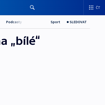
ČT
Podcasty
Sport
SLEDOVAT
a „bílé“