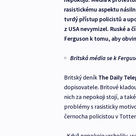
rasistickému aspektu násiln
tvrdý přístup policistů a up
z USA nevymizel. Ruské a čí
Ferguson k tomu, aby obvini
Britská média se k Fergus
Britský deník
The Daily Tel
dopisovatele. Britové kladou
nich za nepokoji stojí, a tak
problémy s rasisticky motivo
černocha policistou v Totte
„Když nepokoje vrcholily, v