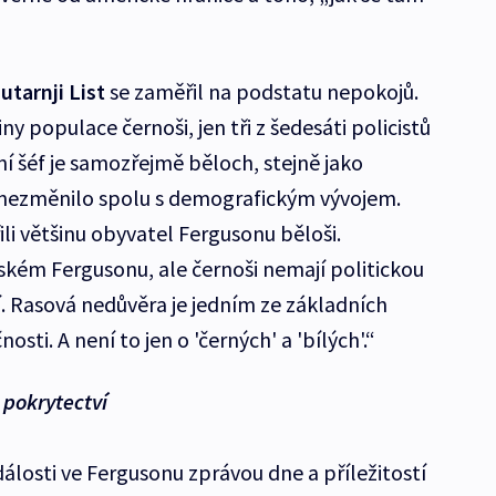
utarnji List
se zaměřil na podstatu nepokojů.
ny populace černoši, jen tři z šedesáti policistů
jní šéf je samozřejmě běloch, stejně jako
e nezměnilo spolu s demografickým vývojem.
řili většinu obyvatel Fergusonu běloši.
kém Fergusonu, ale černoši nemají politickou
í. Rasová nedůvěra je jedním ze základních
ti. A není to jen o 'černých' a 'bílých'.“
 pokrytectví
dálosti ve Fergusonu zprávou dne a příležitostí