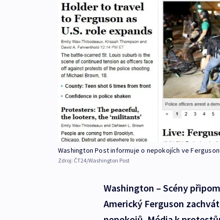
Washington Post informuje o nepokojích ve Ferguson
Zdroj:
ČT24/Washington Post
Washington – Scény připomína
Americký Ferguson zachváti
nepokojů. Média k protestům