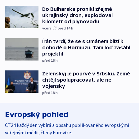
Do Bulharska pronikl zřejmě
ukrajinský dron, explodoval
kilometr od plynovodu
včera
před 14
h
Írán tvrdí, že se s Ománem blíží k
dohodě o Hormuzu. Tam loď zasáhl
projektil
před 16
h
Zelenskyj je poprvé v Srbsku. Země
chtějí spolupracovat, ale ne
vojensky
před 18
h
Evropský pohled
ČT24 každý den vybírá z obsahu publikovaného evropskými
veřejnými médii, členy Eurovize.