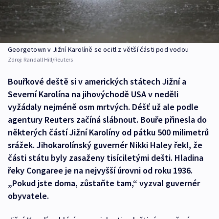
Georgetown v Jižní Karolíně se ocitl z větší části pod vodou
Zdroj:
Randall Hill/Reuters
Bouřkové deště si v amerických státech Jižní a
Severní Karolína na jihovýchodě USA v neděli
vyžádaly nejméně osm mrtvých. Déšť už ale podle
agentury Reuters začíná slábnout. Bouře přinesla do
některých částí Jižní Karolíny od pátku 500 milimetrů
srážek. Jihokarolínský guvernér Nikki Haley řekl, že
části státu byly zasaženy tisíciletými dešti. Hladina
řeky Congaree je na nejvyšší úrovni od roku 1936.
„Pokud jste doma, zůstaňte tam,“ vyzval guvernér
obyvatele.