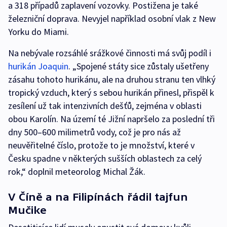
a 318 případů zaplavení vozovky. Postižena je také
železniční doprava. Nevyjel například osobní vlak z New
Yorku do Miami.
Na nebývale rozsáhlé srážkové činnosti má svůj podíl i
hurikán Joaquin
. „Spojené státy sice zůstaly ušetřeny
zásahu tohoto hurikánu, ale na druhou stranu ten vlhký
tropický vzduch, který s sebou hurikán přinesl, přispěl k
zesílení už tak intenzivních dešťů, zejména v oblasti
obou Karolín. Na území té Jižní napršelo za poslední tři
dny 500–600 milimetrů vody, což je pro nás až
neuvěřitelné číslo, protože to je množství, které v
Česku spadne v některých sušších oblastech za celý
rok,“ doplnil meteorolog Michal Žák.
V Číně a na Filipínách řádil tajfun
Mučike