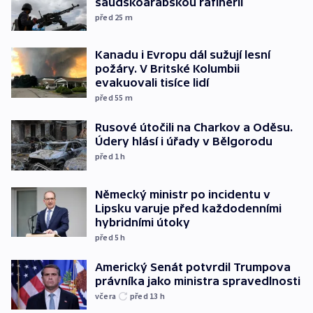
saúdskoarabskou rafinerii
před 25
m
Kanadu i Evropu dál sužují lesní
požáry. V Britské Kolumbii
evakuovali tisíce lidí
před 55
m
Rusové útočili na Charkov a Oděsu.
Údery hlásí i úřady v Bělgorodu
před 1
h
Německý ministr po incidentu v
Lipsku varuje před každodenními
hybridními útoky
před 5
h
Americký Senát potvrdil Trumpova
právníka jako ministra spravedlnosti
včera
před 13
h