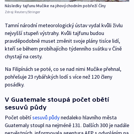
Následky tajfunu Mučike na jihovýchodním pobřeží Číny
Zdroj:
Reuters/Stringer
Tamní národní meteorologický ústav vydal kvůli živlu
nejvyšší stupeň výstrahy. Kvůli tajfunu budou
pravděpodobně muset změnit svoje plány tisíce lidí,
kteří se během probíhajícího týdenního svátku v Číně
chystají na cesty.
Na Filipínách se poté, co se nad nimi Mučike přehnal,
pohřešuje 23 rybářských lodí s více než 120 členy
posádky.
V Guatemale stoupá počet obětí
sesuvů půdy
Počet obětí
sesuvů půdy
nedaleko hlavního města
Guatemaly stoupl na nejméně 131. Dalších 300 je nadále
nezvěstných, informovala agentura AFP s odvoláním na