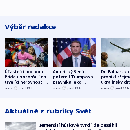
Výběr redakce
Účastníci pochodu
Americký Senát
Do Bulharska
Pride upozorňují na
potvrdil Trumpova
pronikl zřejm
trvající nerovnosti i
právníka jako
ukrajinský dr
společenskou
ministra
explodoval k
včera
před 13
h
včera
před 13
h
včera
před 14
h
atmosféru
spravedlnosti
od plynovod
Aktuálně z rubriky
Svět
Jemenští hútíové tvrdí, že zasáhli