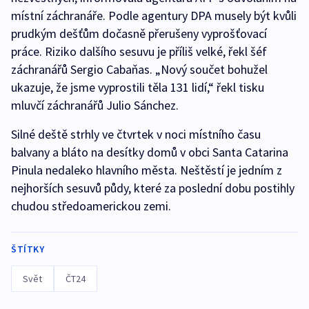
místní záchranáře. Podle agentury DPA musely být kvůli
prudkým dešťům dočasně přerušeny vyprošťovací
práce. Riziko dalšího sesuvu je příliš velké, řekl šéf
záchranářů Sergio Cabaňas. „Nový součet bohužel
ukazuje, že jsme vyprostili těla 131 lidí,“ řekl tisku
mluvčí záchranářů Julio Sánchez.
Silné deště strhly ve čtvrtek v noci místního času
balvany a bláto na desítky domů v obci Santa Catarina
Pinula nedaleko hlavního města. Neštěstí je jedním z
nejhorších sesuvů půdy, které za poslední dobu postihly
chudou středoamerickou zemi.
ŠTÍTKY
Svět
ČT24