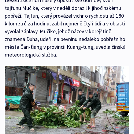
Desetitisíce lidí musely opustit své domovy kvůli
tajfunu Mučike, který v neděli dorazil k jihočínskému
pobřeží. Tajfun, který provázel vichr o rychlosti až 180
kilometrů za hodinu, zabil nejméně čtyři lidi a v oblasti
vyvolal záplavy. Mučike, jehož název v korejštině
znamená Duha, udeřil na pevninu nedaleko pobřežního
města Čan-ťiang v provincii Kuang-tung, uvedla čínská
meteorologická služba.