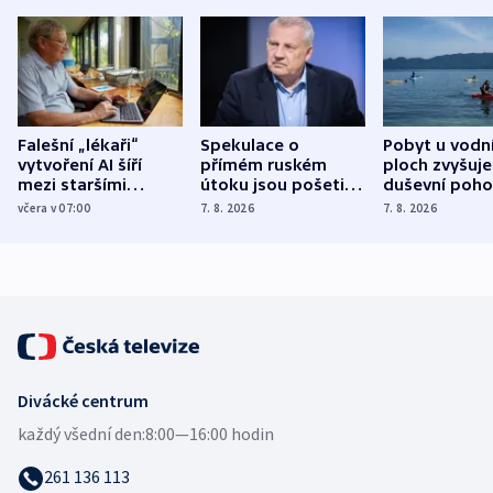
Falešní „lékaři“
Spekulace o
Pobyt u vodn
vytvoření AI šíří
přímém ruském
ploch zvyšuje
mezi staršími
útoku jsou pošetilé,
duševní poho
Poláky nebezpečné
míní estonský
ukázala
včera v 07:00
7. 8. 2026
7. 8. 2026
zdravotní rady
bezpečnostní
mezinárodní 
expert
Divácké centrum
každý všední den:
8:00—16:00 hodin
261 136 113