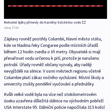
Mohutné lijáky přinesly do Karolíny tisíciletou vodu
Zdroj:
ČT24
Záplavy rovněž postihly Columbii, hlavní město státu,
kde se hladina řeky Congaree podle místních úřadů
během 12 hodin zvedla o tři metry. Obyvatelé si mají
převařovat vodu určenou k pití, protože je narušeno
potrubí. Úřady rovněž občany vyzvaly, aby raději
nevyjížděli na silnice. V osmi městech regionu včetně
Columbie platí zákaz nočního vycházení. Místní školy a
univerzity zrušily pondělní vyučování a přednášky.
Kvůli velké vodě byla na více než stokilometrovém
úseku uzavřena důležitá dálnice na východním pobřeží
USA Interstate 95. Dálniční policie napočítala 315 kolizí