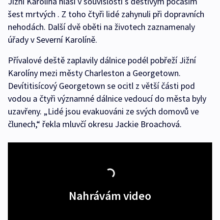
Jižní Karolína hlásí v souvislosti s deštivým počasím
šest mrtvých . Z toho čtyři lidé zahynuli při dopravních
nehodách. Další dvě oběti na životech zaznamenaly
úřady v Severní Karolíně.
Přívalové deště zaplavily dálnice podél pobřeží Jižní
Karolíny mezi městy Charleston a Georgetown.
Devítitisícový Georgetown se ocitl z větší části pod
vodou a čtyři významné dálnice vedoucí do města byly
uzavřeny. „Lidé jsou evakuováni ze svých domovů ve
člunech,“ řekla mluvčí okresu Jackie Broachová.
Nahrávám video