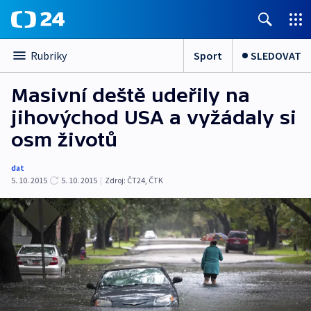
Sport
SLEDOVAT
Rubriky
Masivní deště udeřily na
jihovýchod USA a vyžádaly si
osm životů
dat
5. 10. 2015
5. 10. 2015
|
Zdroj:
ČT24, ČTK