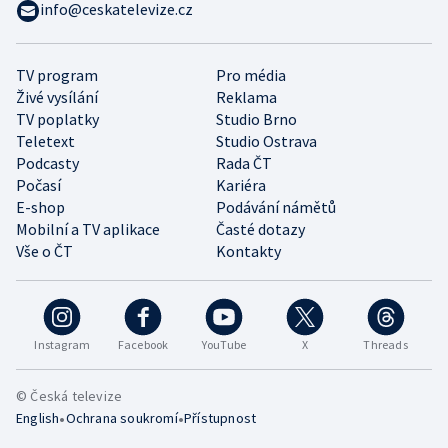
info@ceskatelevize.cz
TV program
Pro média
Živé vysílání
Reklama
TV poplatky
Studio Brno
Teletext
Studio Ostrava
Podcasty
Rada ČT
Počasí
Kariéra
E-shop
Podávání námětů
Mobilní a TV aplikace
Časté dotazy
Vše o ČT
Kontakty
Instagram
Facebook
YouTube
X
Threads
© Česká televize
•
•
English
Ochrana soukromí
Přístupnost