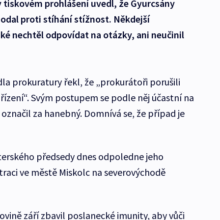
v tiskovém prohlášení uvedl, že Gyurcsány
dal proti stíhání stížnost. Někdejší
ké nechtěl odpovídat na otázky, ani neučinil
la prokuratury řekl, že „prokurátoři porušili
 řízení“. Svým postupem se podle něj účastní na
označil za hanebný. Domnívá se, že případ je
terského předsedy dnes odpoledne jeho
traci ve městě Miskolc na severovýchodě
vině září zbavil poslanecké imunity, aby vůči