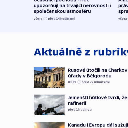
upozorňují na trvající nerovnosti i
práv
společenskou atmosféru
spr
včera
před 14
hodinami
včera
Aktuálně z rubri
Rusové útočili na Charkov 
úřady v Bělgorodu
08:39
před 22
minutami
Jemenští hútíové tvrdí, ž
rafinerii
před 1
hodinou
Kanadu i Evropu dál sužují