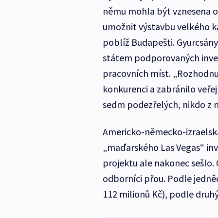
němu mohla být vznesena 
umožnit výstavbu velkého ka
poblíž Budapešti. Gyurcsányi 
státem podporovaných inves
pracovních míst. „Rozhodnut
konkurenci a zabránilo veřej
sedm podezřelých, nikdo z n
Americko-německo-izraelská
„maďarského Las Vegas“ inves
projektu ale nakonec sešlo
odborníci přou. Podle jedněch
112 milionů Kč), podle druhý