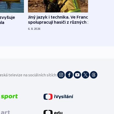
Jiný jazyk i technika. Ve Francii
zvyšuje
„Musí
spolupracují hasiči z různých zemí
la
polit
demo
6. 8. 2026
5. 8. 20
eská televize na sociálních sítích: