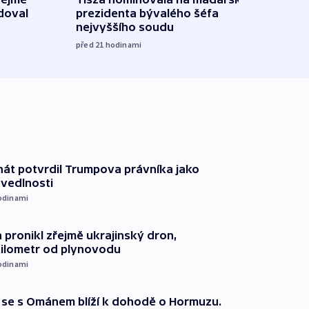
doval
prezidenta bývalého šéfa
čtyři 
nejvyššího soudu
včera
před 21
hodinami
át potvrdil Trumpova právníka jako
avedlnosti
odinami
 pronikl zřejmě ukrajinský dron,
kilometr od plynovodu
odinami
že se s Ománem blíží k dohodě o Hormuzu.