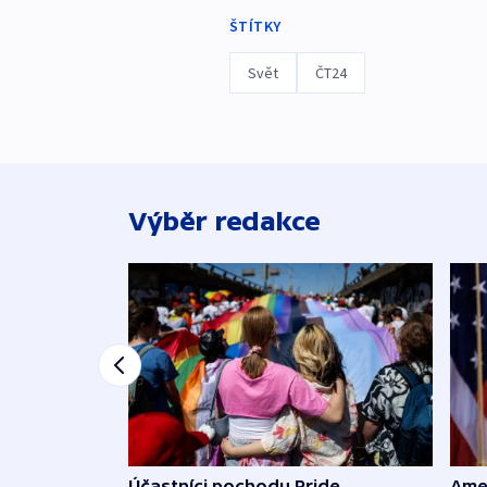
ŠTÍTKY
Svět
ČT24
Výběr redakce
Účastníci pochodu Pride
Ame