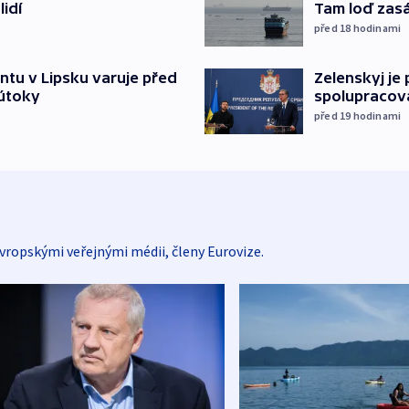
lidí
Tam loď zasáh
před 18
hodinami
ntu v Lipsku varuje před
Zelenskyj je
 útoky
spolupracova
před 19
hodinami
vropskými veřejnými médii, členy Eurovize.