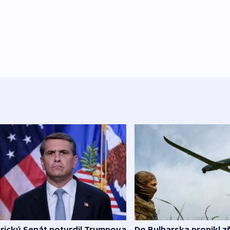
rický Senát potvrdil Trumpova
Do Bulharska pronikl z