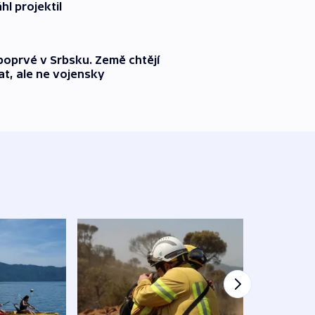
l projektil
 poprvé v Srbsku. Země chtějí
t, ale ne vojensky