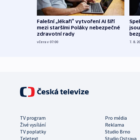
Falešní „lékaři“ vytvoření AI šíří
Spe
mezi staršími Poláky nebezpečné
jsou
zdravotní rady
bez
včera v 07:00
7. 8. 2
TV program
Pro média
Živé vysílání
Reklama
TV poplatky
Studio Brno
Teletext
Studio Ostrava