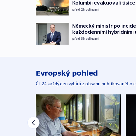
Kolumbii evakuovali tisíce 
před 2
hodinami
Německý ministr po incide
každodenními hybridními
před 6
hodinami
Evropský pohled
ČT24 každý den vybírá z obsahu publikovaného e