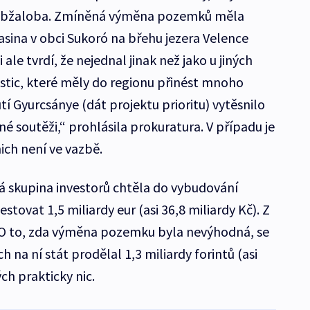
obžaloba. Zmíněná výměna pozemků měla
sina v obci Sukoró na břehu jezera Velence
ale tvrdí, že nejednal jinak než jako u jiných
tic, které měly do regionu přinést mnoho
í Gyurcsánye (dát projektu prioritu) vytěsnilo
né soutěži,“ prohlásila prokuratura. V případu je
ich není ve vazbě.
 skupina investorů chtěla do vybudování
tovat 1,5 miliardy eur (asi 36,8 miliardy Kč). Z
. O to, zda výměna pozemku byla nevýhodná, se
 na ní stát prodělal 1,3 miliardy forintů (asi
ch prakticky nic.