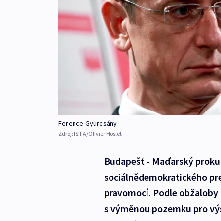
Ference Gyurcsány
Zdroj:
ISIFA/Olivier Hoslet
Budapešť - Maďarský prokur
sociálnědemokratického pre
pravomocí. Podle obžaloby 
s výměnou pozemku pro výst