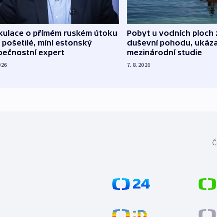
kulace o přímém ruském útoku
Pobyt u vodních ploch 
 pošetilé, míní estonský
duševní pohodu, ukáza
pečnostní expert
mezinárodní studie
026
7. 8. 2026
Č