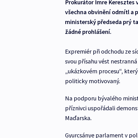
Prokurátor Imre Keresztes 
všechna obvinění odmítl a po
ministerský předseda prý ta
žádné prohlášení.
Expremiér při odchodu ze síd
svou přísahu vést nestranná
„ukázkovém procesu“, který 
politicky motivovaný.
Na podporu bývalého minis
příznivci uspořádali demons
Maďarska.
Gyurcsánye parlament v polo