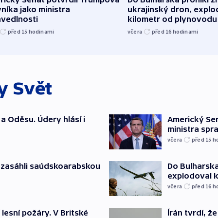
níka jako ministra
ukrajinský dron, explo
avedlnosti
kilometr od plynovodu
před 15
hodinami
včera
před 16
hodinami
ky
Svět
a Oděsu. Údery hlásí i
Americký Sen
ministra spr
včera
před 15
h
e zasáhli saúdskoarabskou
Do Bulharska
explodoval 
včera
před 16
h
 lesní požáry. V Britské
Írán tvrdí, 