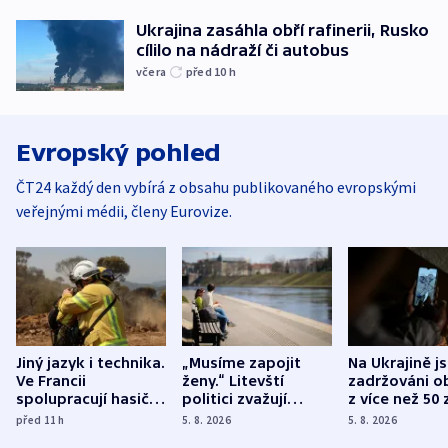
Ukrajina zasáhla obří rafinerii, Rusko
cílilo na nádraží či autobus
včera
před 10
h
Evropský pohled
ČT24 každý den vybírá z obsahu publikovaného evropskými
veřejnými médii, členy Eurovize.
Jiný jazyk i technika.
„Musíme zapojit
Na Ukrajině j
Ve Francii
ženy.“ Litevští
zadržováni o
spolupracují hasiči z
politici zvažují
z více než 50 
různých zemí
dohodu o
Bojovali na s
před 11
h
5. 8. 2026
5. 8. 2026
demografii
Ruska