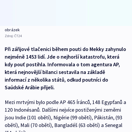
obrázek
Zdroj:
ČT24
Při zářijové tlačenici během pouti do Mekky zahynulo
nejméně 1453 lidí. Jde o nejhorší katastrofu, která
kdy pouť postihla. Informovala o tom agentura AP,
která nejnovější bilanci sestavila na základě
informací z několika států, odkud poutníci do
Saúdské Arábie přijeli.
Mezi mrtvými bylo podle AP 465 Íránců, 148 Egypťanů a
120 Indonésanů. Dalšími nejvíce postiženými zeměmi
jsou Indie (101 obětí), Nigérie (99 obětí), Pákistán, (93
obětí), Mali (70 obětí), Bangladéš (63 obětí) a Senegal