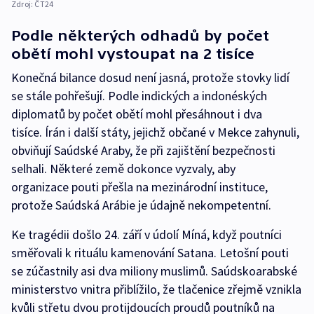
Zdroj:
ČT24
Podle některých odhadů by počet
obětí mohl vystoupat na 2 tisíce
Konečná bilance dosud není jasná, protože stovky lidí
se stále pohřešují. Podle indických a indonéských
diplomatů by počet obětí mohl přesáhnout i dva
tisíce. Írán i další státy, jejichž občané v Mekce zahynuli,
obviňují Saúdské Araby, že při zajištění bezpečnosti
selhali. Některé země dokonce vyzvaly, aby
organizace pouti přešla na mezinárodní instituce,
protože Saúdská Arábie je údajně nekompetentní.
Ke tragédii došlo 24. září v údolí Míná, když poutníci
směřovali k rituálu kamenování Satana. Letošní pouti
se zúčastnily asi dva miliony muslimů. Saúdskoarabské
ministerstvo vnitra přiblížilo, že tlačenice zřejmě vznikla
kvůli střetu dvou protijdoucích proudů poutníků na