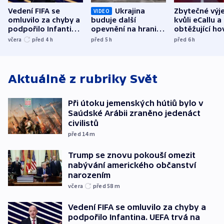
Vedení FIFA se
Ukrajina
Zbytečné výj
VIDEO
omluvilo za chyby a
buduje další
kvůli eCallu a
podpořilo Infantina.
opevnění na hranici
obtěžující ho
UEFA trvá na
s Běloruskem
zdržují záchr
včera
před 4
h
před 5
h
před 6
h
bojkotu
Aktuálně z rubriky
Svět
Při útoku jemenských hútiů bylo v
Saúdské Arábii zraněno jedenáct
civilistů
před 14
m
Trump se znovu pokouší omezit
nabývání amerického občanství
narozením
včera
před 58
m
Vedení FIFA se omluvilo za chyby a
podpořilo Infantina. UEFA trvá na