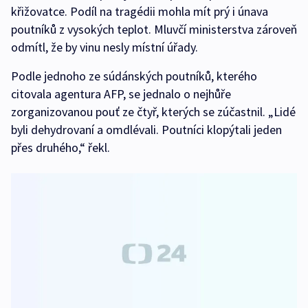
křižovatce. Podíl na tragédii mohla mít prý i únava
poutníků z vysokých teplot. Mluvčí ministerstva zároveň
odmítl, že by vinu nesly místní úřady.
Podle jednoho ze súdánských poutníků, kterého
citovala agentura AFP, se jednalo o nejhůře
zorganizovanou pouť ze čtyř, kterých se zúčastnil. „Lidé
byli dehydrovaní a omdlévali. Poutníci klopýtali jeden
přes druhého,“ řekl.