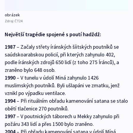
obrázek
Zdroj:
ČT24
Největší tragédie spojené s poutí hadždž:
1987
– Začaly střety íránských šíitských poutníků se
saúdskoarabskou policií, při kterých zahynulo 402,
podle íránských zdrojů 650 lidí (z toho 275 Íránců), a
zraněno bylo 648 osob.
1990
– V tunelu v údolí Miná zahynulo 1426
muslimských poutníků. Byli ušlapáni ve zmatku, jenž
vznikl po výpadku ventilace.
1994
– Při rituálním obřadu kamenování satana se stalo
obětí tlačenice 270 poutníků.
1997
– V poutnických táborech u Mekky zahynulo při
požáru 343 lidí a přes 1500 bylo zraněno.
2004
– Při obřadu kamenování satana v údolí Míná