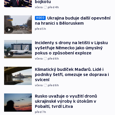
bojkotu
včera
před 4
h
Ukrajina buduje další opevnění
VIDEO
na hranici s Běloruskem
před 5
h
Incidenty s drony na letišti v Lipsku
vyšetřuje Německo jako úmyslný
pokus o způsobení exploze
včera
před 6
h
Klimatický budíček Maďarů. Lidé i
podniky šetří, omezuje se doprava i
svícení
včera
před 6
h
Rusko uvažuje o využití dronů
ukrajinské výroby k útokům v
Pobaltí, tvrdí Litva
před 7
h