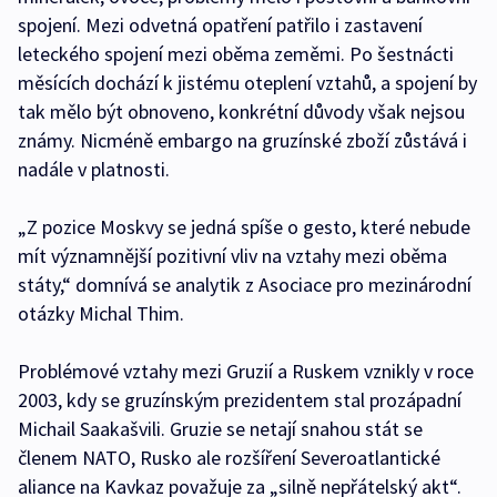
spojení. Mezi odvetná opatření patřilo i zastavení
leteckého spojení mezi oběma zeměmi. Po šestnácti
měsících dochází k jistému oteplení vztahů, a spojení by
tak mělo být obnoveno, konkrétní důvody však nejsou
známy. Nicméně embargo na gruzínské zboží zůstává i
nadále v platnosti.
„Z pozice Moskvy se jedná spíše o gesto, které nebude
mít významnější pozitivní vliv na vztahy mezi oběma
státy,“ domnívá se analytik z Asociace pro mezinárodní
otázky Michal Thim.
Problémové vztahy mezi Gruzií a Ruskem vznikly v roce
2003, kdy se gruzínským prezidentem stal prozápadní
Michail Saakašvili. Gruzie se netají snahou stát se
členem NATO, Rusko ale rozšíření Severoatlantické
aliance na Kavkaz považuje za „silně nepřátelský akt“.