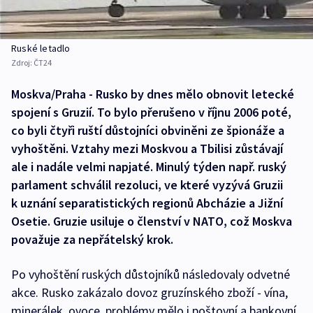
Ruské letadlo
Zdroj:
ČT24
Moskva/Praha - Rusko by dnes mělo obnovit letecké
spojení s Gruzií. To bylo přerušeno v říjnu 2006 poté,
co byli čtyři ruští důstojníci obviněni ze špionáže a
vyhoštěni. Vztahy mezi Moskvou a Tbilisi zůstávají
ale i nadále velmi napjaté. Minulý týden např. ruský
parlament schválil rezoluci, ve které vyzývá Gruzii
k uznání separatistických regionů Abcházie a Jižní
Osetie. Gruzie usiluje o členství v NATO, což Moskva
považuje za nepřátelský krok.
Po vyhoštění ruských důstojníků následovaly odvetné
akce. Rusko zakázalo dovoz gruzínského zboží - vína,
minerálek, ovoce, problémy mělo i poštovní a bankovní