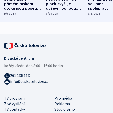
přímém ruském
ploch zvyšuje
Ve Francii
útoku jsou pošetilé,
duševní pohodu,
spolupracují h
míní estonský
ukázala
různých zemí
před 11
h
před 21
h
6. 8. 2026
bezpečnostní
mezinárodní studie
expert
Divácké centrum
každý všední den:
8:00—16:00 hodin
261 136 113
info@ceskatelevize.cz
TV program
Pro média
Živé vysílání
Reklama
TV poplatky
Studio Brno