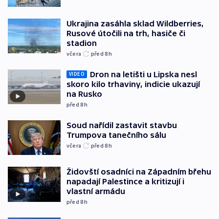
Ukrajina zasáhla sklad Wildberries,
Rusové útočili na trh, hasiče či
stadion
včera
před 8
h
Dron na letišti u Lipska nesl
VIDEO
skoro kilo trhaviny, indicie ukazují
na Rusko
před 8
h
Soud nařídil zastavit stavbu
Trumpova tanečního sálu
včera
před 8
h
Židovští osadníci na Západním břehu
napadají Palestince a kritizují i
vlastní armádu
před 8
h