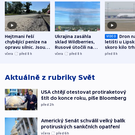
Hejtmani řeší
Ukrajina zasáhla
Dron n
VIDEO
chybějící peníze na
sklad Wildberries,
letišti u Lips
opravu silnic. Jsou
Rusové útočili na
skoro kilo trh
nenárokové, namítá
trh, hasiče či
indicie ukazuj
včera
před 8
h
včera
před 8
h
před 8
h
ministerstvo
stadion
Rusko
Aktuálně z rubriky
Svět
USA chtějí otestovat protiraketový
štít do konce roku, píše Bloomberg
před 2
h
Americký Senát schválil velký balík
protiruských sankčních opatření
včera
před 6
h