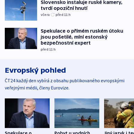
Slovensko instaluje ruské kamery,
tvrdí opoziční hnutí
včera
před 11
h
Spekulace o přímém ruském útoku
jsou pošetilé, míní estonský
bezpečnostní expert
před 11
h
Evropský pohled
ČT24 každý den vybírá z obsahu publikovaného evropskými
veřejnými médii, členy Eurovize.
Spekulace o
Pobyt u vodních
Jiný jazyk i t