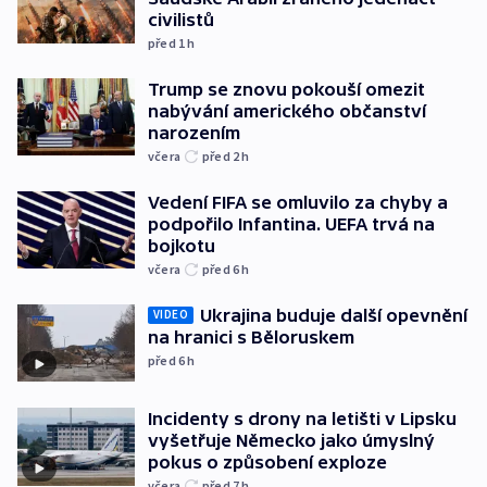
civilistů
před 1
h
Trump se znovu pokouší omezit
nabývání amerického občanství
narozením
včera
před 2
h
Vedení FIFA se omluvilo za chyby a
podpořilo Infantina. UEFA trvá na
bojkotu
včera
před 6
h
Ukrajina buduje další opevnění
VIDEO
na hranici s Běloruskem
před 6
h
Incidenty s drony na letišti v Lipsku
vyšetřuje Německo jako úmyslný
pokus o způsobení exploze
včera
před 7
h