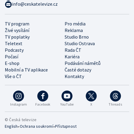
info@ceskatelevize.cz
TV program
Pro média
Živé vysílání
Reklama
TV poplatky
Studio Brno
Teletext
Studio Ostrava
Podcasty
Rada ČT
Počasí
Kariéra
E-shop
Podávání námětů
Mobilní a TV aplikace
Časté dotazy
Vše o ČT
Kontakty
Instagram
Facebook
YouTube
X
Threads
© Česká televize
•
•
English
Ochrana soukromí
Přístupnost