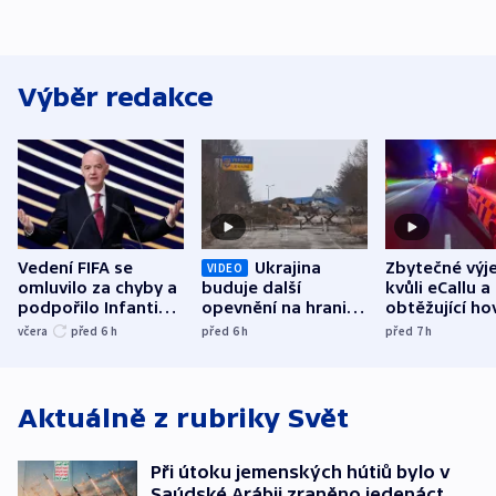
Výběr redakce
Vedení FIFA se
Ukrajina
Zbytečné výj
VIDEO
omluvilo za chyby a
buduje další
kvůli eCallu a
podpořilo Infantina.
opevnění na hranici
obtěžující ho
UEFA trvá na
s Běloruskem
zdržují záchr
včera
před 6
h
před 6
h
před 7
h
bojkotu
Aktuálně z rubriky
Svět
Při útoku jemenských hútiů bylo v
Saúdské Arábii zraněno jedenáct