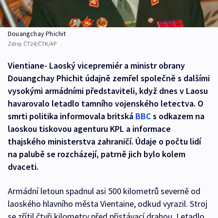
Douangchay Phichit
Zdroj:
ČT24/ČTK/AP
Vientiane- Laoský vicepremiér a ministr obrany
Douangchay Phichit údajně zemřel společně s dalšími
vysokými armádními představiteli, když dnes v Laosu
havarovalo letadlo tamního vojenského letectva. O
smrti politika informovala britská
BBC
s odkazem na
laoskou tiskovou agenturu KPL a informace
thajského ministerstva zahraničí. Údaje o počtu lidí
na palubě se rozcházejí, patrně jich bylo kolem
dvaceti.
Armádní letoun spadnul asi 500 kilometrů severně od
laoského hlavního města Vientaine, odkud vyrazil. Stroj
se zřítil čtyři kilometry před přistávací drahou. Letadlo