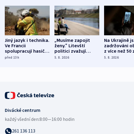
Jiný jazyk i technika.
„Musíme zapojit
Na Ukrajině j
Ve Francii
ženy.“ Litevští
zadržováni o
spolupracují hasiči z
politici zvažují
z více než 50 
různých zemí
dohodu o
Bojovali na s
před 13
h
5. 8. 2026
5. 8. 2026
demografii
Ruska
Divácké centrum
každý všední den:
8:00—16:00 hodin
261 136 113