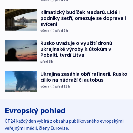
Klimatický budíček Maďarů. Lidé i
podniky šetří, omezuje se doprava i
svícení
včera
před 7
h
Rusko uvažuje o využití dronů
ukrajinské výroby k útokům v
Pobaltí, tvrdí Litva
před 8
h
Ukrajina zasáhla obří rafinerii, Rusko
cílilo na nádraží či autobus
včera
před 11
h
Evropský pohled
ČT24 každý den vybírá z obsahu publikovaného evropskými
veřejnými médii, členy Eurovize.