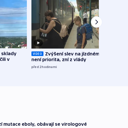
 sklady
Zvýšení slev na jízdném teď
Opil
VIDEO
ili v
není priorita, zní z vlády
vozid
stře
před 2
hodinami
před 3
í mutace eboly, obávají se virologové