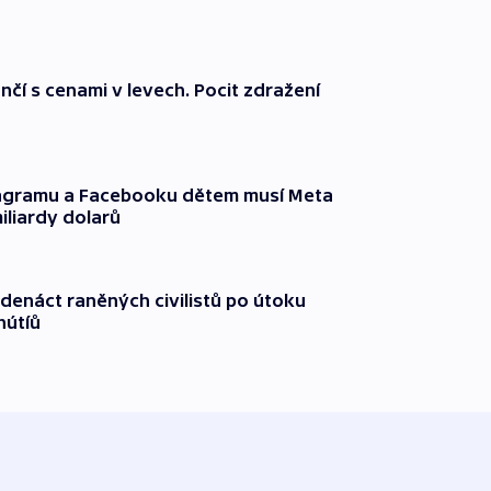
nčí s cenami v levech. Pocit zdražení
tagramu a Facebooku dětem musí Meta
miliardy dolarů
edenáct raněných civilistů po útoku
hútíů