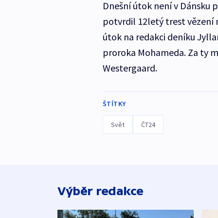
Dnešní útok není v Dánsku 
potvrdil 12letý trest vězení
útok na redakci deníku Jylla
proroka Mohameda. Za ty má
Westergaard.
ŠTÍTKY
Svět
ČT24
Výběr redakce