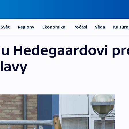
Svět
Regiony
Ekonomika
Počasí
Věda
Kultura
ámu Hedegaardovi pr
lavy