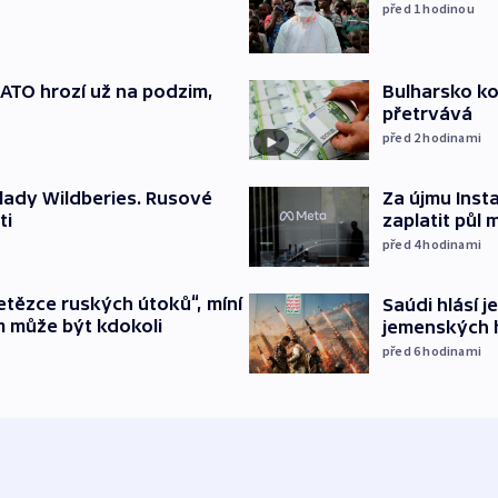
před 1
hodinou
TO hrozí už na podzim,
Bulharsko ko
přetrvává
před 2
hodinami
lady Wildberies. Rusové
Za újmu Ins
ti
zaplatit půl 
před 4
hodinami
etězce ruských útoků“, míní
Saúdi hlásí j
m může být kdokoli
jemenských 
před 6
hodinami