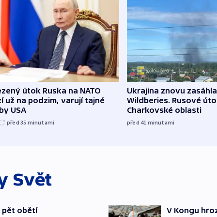
zený útok Ruska na NATO
Ukrajina znovu zasáhla
í už na podzim, varují tajné
Wildberies. Rusové útoč
žby USA
Charkovské oblasti
před 35
minutami
před 41
minutami
ky
Svět
 pět obětí
V Kongu hroz