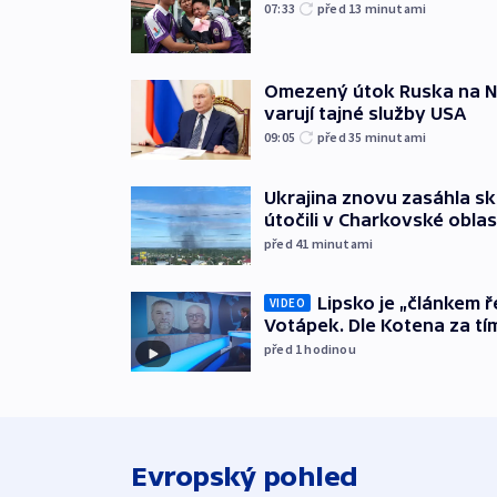
07:33
před 13
minutami
Omezený útok Ruska na NA
varují tajné služby USA
09:05
před 35
minutami
Ukrajina znovu zasáhla sk
útočili v Charkovské oblas
před 41
minutami
Lipsko je „článkem ř
VIDEO
Votápek. Dle Kotena za tí
před 1
hodinou
Evropský pohled