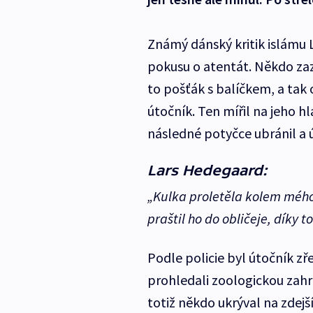
Známý dánský kritik islámu 
pokusu o atentát. Někdo zazvo
to pošťák s balíčkem, a tak 
útočník. Ten mířil na jeho hla
následné potyčce ubránil a 
Lars Hedegaard:
„Kulka proletěla kolem mého
praštil ho do obličeje, díky 
Podle policie byl útočník zře
prohledali zoologickou zahr
totiž někdo ukrýval na zdejš