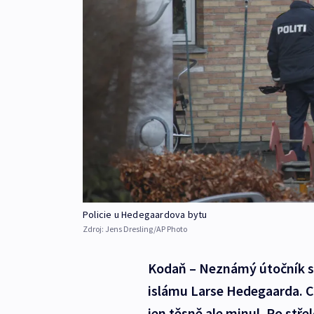
Policie u Hedegaardova bytu
Zdroj:
Jens Dresling/AP Photo
Kodaň – Neznámý útočník se
islámu Larse Hedegaarda. Ch
jen těsně ale minul. Po střelc