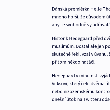
Dánská premiérka Helle Tho
mnoho horší, že důvodem út
aby se svobodně vyjadřoval.
Historik Hedegaard před dvě
muslimům. Dostal ale jen pok
skutečně řekl, vzal v úvahu,
přitom někdo natáčí.
Hedegaard v minulosti vyjád
Vilksovi, který čelil dvěma
nebo nizozemskému kontrove
dnešní útok na Twitteru ods