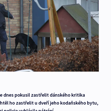
 dnes pokusil zastřelit dánského kritika
těl ho zastřelit u dveří jeho kodaňského bytu,
i policie vyhlásila pátrání.