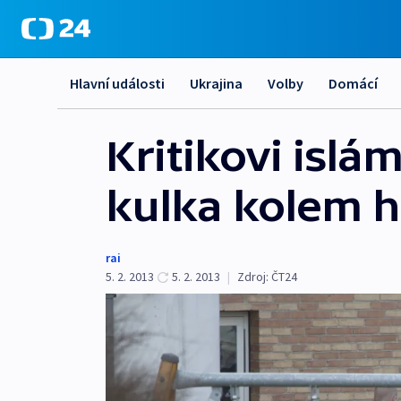
Hlavní události
Ukrajina
Volby
Domácí
Kritikovi isl
kulka kolem h
rai
5. 2. 2013
5. 2. 2013
|
Zdroj:
ČT24