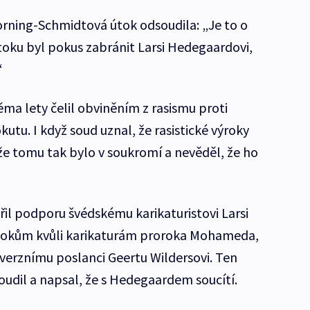
rning-Schmidtová útok odsoudila: „Je to o
oku byl pokus zabránit Larsi Hedegaardovi,
“
ma lety čelil obviněním z rasismu proti
utu. I když soud uznal, že rasistické výroky
 že tomu tak bylo v soukromí a nevěděl, že ho
řil podporu švédskému karikaturistovi Larsi
 útokům kvůli karikaturám proroka Mohameda,
rznímu poslanci Geertu Wildersovi. Ten
oudil a napsal, že s Hedegaardem soucítí.