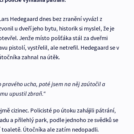
Lars Hedegaard dnes bez zranění vyvázl z
nil u dveří jeho bytu, historik si myslel, že je
otevřel. Jenže místo pošťáka stál za dveřmi
vu pistolí, vystřelil, ale netrefil. Hedegaard se v
útočníka zahnal na útěk.
 pravého ucha, poté jsem na něj zaútočil a
tomu upustil zbraň.“
jmě cizinec. Policisté po útoku zahájili pátrání,
adu a přilehlý park, podle jednoho ze svědků se
í toaletě. Útočníka ale zatím nedopadli.