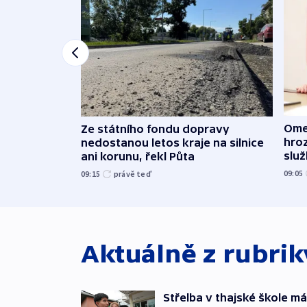
Ome
Ze státního fondu dopravy
hroz
nedostanou letos kraje na silnice
slu
ani korunu, řekl Půta
09:05
09:15
právě teď
Aktuálně z rubri
Střelba v thajské škole má