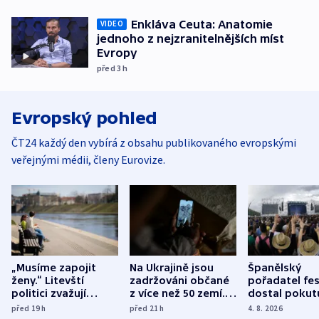
Enkláva Ceuta: Anatomie
VIDEO
jednoho z nejzranitelnějších míst
Evropy
před 3
h
Evropský pohled
ČT24 každý den vybírá z obsahu publikovaného evropskými
veřejnými médii, členy Eurovize.
„Musíme zapojit
Na Ukrajině jsou
Španělský
ženy.“ Litevští
zadržováni občané
pořadatel fes
politici zvažují
z více než 50 zemí.
dostal pokut
dohodu o
Bojovali na straně
nekalé prakti
před 19
h
před 21
h
4. 8. 2026