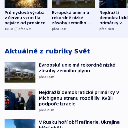
Průmyslová výroba
Evropská unie má
Nejdražší
v červnu vzrostla
rekordně nízké
demokratick
nejvíce od prosince
zásoby zemního
primárky v
plynu
Michiganu st
10:10
před 5
m
před 14
m
před 28
m
rozdělily. Kvůl
podpoře Izra
Aktuálně z rubriky
Svět
Evropská unie má rekordně nízké
zásoby zemního plynu
před 14
m
Nejdražší demokratické primárky v
Michiganu stranu rozdělily. Kvůli
podpoře Izraele
před 28
m
V Rusku hoří obří rafinerie. Ukrajina
hlásí oběti