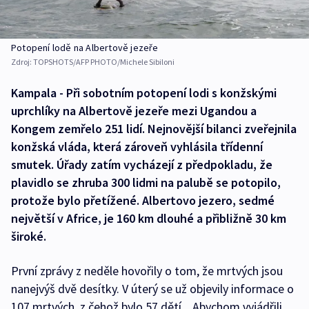
Potopení lodě na Albertově jezeře
Zdroj:
TOPSHOTS/AFP PHOTO/Michele Sibiloni
Kampala - Při sobotním potopení lodi s konžskými
uprchlíky na Albertově jezeře mezi Ugandou a
Kongem zemřelo 251 lidí. Nejnovější bilanci zveřejnila
konžská vláda, která zároveň vyhlásila třídenní
smutek. Úřady zatím vycházejí z předpokladu, že
plavidlo se zhruba 300 lidmi na palubě se potopilo,
protože bylo přetížené. Albertovo jezero, sedmé
největší v Africe, je 160 km dlouhé a přibližně 30 km
široké.
První zprávy z neděle hovořily o tom, že mrtvých jsou
nanejvýš dvě desítky. V úterý se už objevily informace o
107 mrtvých, z čehož bylo 57 dětí. „Abychom vyjádřili