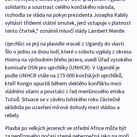
solidaritu a soustrast celého konžského národa,
rozhodla se vláda na pokyn prezidenta Josepha Kabily
vyhlásit třídenní státní smutek, jenž vstupuje v platnost
tento čtvrtek,“ oznámil mluvčí vlády Lambert Mende.
Uprchlíci se prý na plavidle vraceli z Ugandy do vlasti.
Šlo o jednu ze dvou lodí, které v sobotu vypluly z okresu
Hoima na východním břehu jezera, uvedl Úřad vysokého
komisaře OSN pro uprchlíky (UNHCR). V Ugandě je
podle UNHCR stále na 175 000 konžských uprchlíků,
kteří Kongo opustili během vleklého konfliktu mezi
vládními silami a povstalci z řad menšinového etnika
Tutsiů. Situace se v závěru loňského roku částečně
uklidnila po uzavření mírové dohody mezi vládou a
rebely.
Plavba po velkých jezerech ve střední Africe může být
za nepříznivého počasí stejně nebezpečná jako na moři.