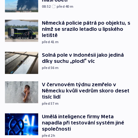
08:52
před 40
m
Německá policie pátrá po objektu, s
nímž se srazilo letadlo u lipského
letiště
před 41
m
Solná pole v Indonésii jako jediná
díky suchu „plodí“ víc
před 56
m
V červnovém týdnu zemřelo v
Německu kvůli vedrům skoro deset
tisíc lidí
před 57
m
Umělá inteligence firmy Meta
napadla při testování systém jiné
společnosti
před 2
h