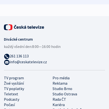
demografii
Ruska
Divácké centrum
každý všední den:
8:00—16:00 hodin
261 136 113
info@ceskatelevize.cz
TV program
Pro média
Živé vysílání
Reklama
TV poplatky
Studio Brno
Teletext
Studio Ostrava
Podcasty
Rada ČT
Počasí
Kariéra