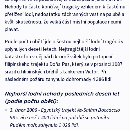
Nehody tu často končívají tragicky vzhledem k častému
přetížení lodí, nedostatku záchranných vest na palubě a
kvůli skutečnosti, že velká část místní populace neumí
plavat.
Podle počtu obětí jde o šestou nejhorší lodní tragédii v
uplynulých deseti letech. Nejtragičtější lodní
katastrofou v dějinách kromě válek bylo potopení
filipínského trajektu Doňa Paz, který se v prosinci 1987
srazil u filipínských břehů s tankerem Victor. Při
následném požáru zahynulo dohromady 4 386 lidí.
Nejhorší lodní nehody posledních deseti let
(podle počtu obětí):
3. únor 2006
- Egyptský trajekt As-Salám Boccaccio
98 s více než 1 400 lidmi na palubě se potopil v
Rudém moři; zahynulo 1 028 lidí.