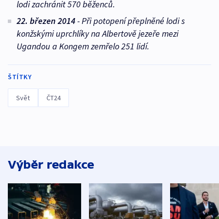
lodi zachránit 570 běženců.
22. březen 2014
- Při potopení přeplněné lodi s
konžskými uprchlíky na Albertově jezeře mezi
Ugandou a Kongem zemřelo 251 lidí.
ŠTÍTKY
Svět
ČT24
Výběr redakce