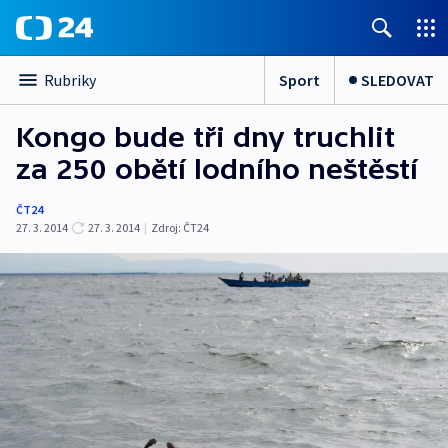
Sport
SLEDOVAT
Rubriky
Kongo bude tři dny truchlit
za 250 obětí lodního neštěstí
ČT24
27. 3. 2014
27. 3. 2014
|
Zdroj:
ČT24