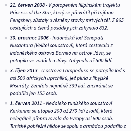
21. červen 2008
- V potopeném filipínském trajektu
Princess of the Star, který se převrátil při tajfunu
Fengshen, zůstaly uvězněny stovky mrtvých těl. Z 865
cestujících a členů posádky jich zahynulo 832.
30. prosinec 2006
- Indonéská loď Senopati
Nusantara (Velitel souostroví), která cestovala z
indonéského ostrova Borneo na ostrov Jáva, se
potopila ve vodách u Jávy. Zahynulo až 500 lidí.
3. říjen 2013
- U ostrova Lampedusa se potopila loď s
asi 500 afrických uprchlíků, jež plula z libyjské
Misuráty. Zemřelo nejméně 339 lidí, zachránit se
podařilo jen 155 osob.
1. červen 2011
- Nedaleko tuniského souostroví
Kerkenna se utopilo 200 až 270 lidí z lodě, která
nelegálně přepravovala do Evropy asi 800 osob.
Tuniské pobřežní hlídce se spolu s armádou podařilo z