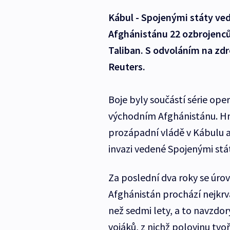
Kábul - Spojenými státy vede
Afghánistánu 22 ozbrojenců
Taliban. S odvoláním na zd
Reuters.
Boje byly součástí série oper
východním Afghánistánu. Hnu
prozápadní vládě v Kábulu a 
invazi vedené Spojenými stá
Za poslední dva roky se úrov
Afghánistán prochází nejkr
než sedmi lety, a to navzdo
vojáků, z nichž polovinu tvo