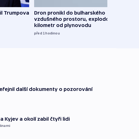
Ruský
il Trumpova
Dron pronikl do bulharského
čtyři 
vzdušného prostoru, explodoval
kilometr od plynovodu
08:20
před 1
hodinou
řejnil další dokumenty o pozorování
 Kyjev a okolí zabil čtyři lidi
dinami