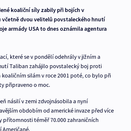
né koaliční síly zabily při bojích v
 včetně dvou velitelů povstaleckého hnutí
roje armády USA to dnes oznámila agentura
ací, které se v pondělí odehrály v jižním a
tí Taliban zahájilo povstalecký boj proti
koaličním silám v roce 2001 poté, co bylo při
ty připraveno o moc.
eň násilí v zemi zdvojnásobila a nyní
vavějším obdobím od americké invaze před více
ry přítomnosti téměř 70.000 zahraničních
ří Američané.