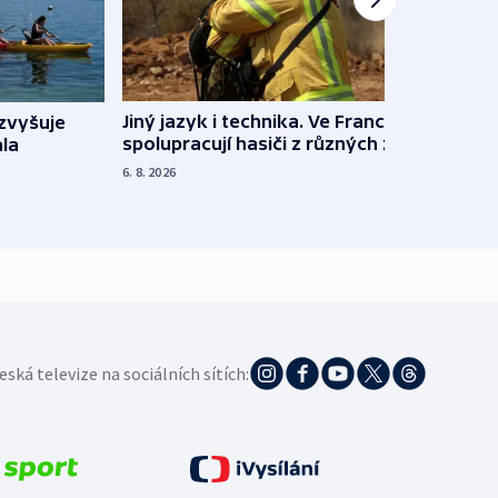
Jiný jazyk i technika. Ve Francii
zvyšuje
„Musí
spolupracují hasiči z různých zemí
la
polit
demo
6. 8. 2026
5. 8. 20
eská televize na sociálních sítích: