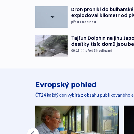
Dron pronikl do bulharsk
explodoval kilometr od p
před 1
hodinou
Tajfun Dolphin na jihu Japo
desítky tisíc domů jsou b
09:15
před 3
hodinami
Evropský pohled
ČT24 každý den vybírá z obsahu publikovaného e