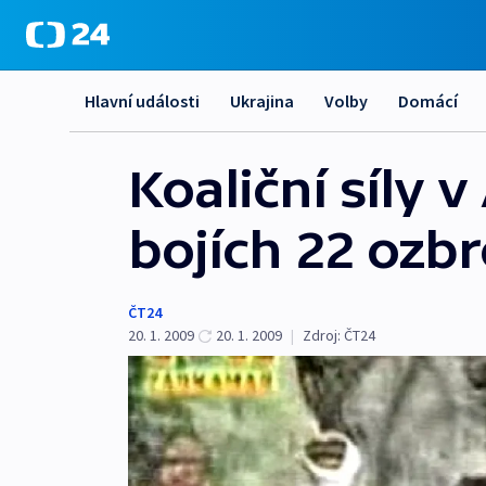
Hlavní události
Ukrajina
Volby
Domácí
Koaliční síly 
bojích 22 ozb
ČT24
20. 1. 2009
20. 1. 2009
|
Zdroj:
ČT24