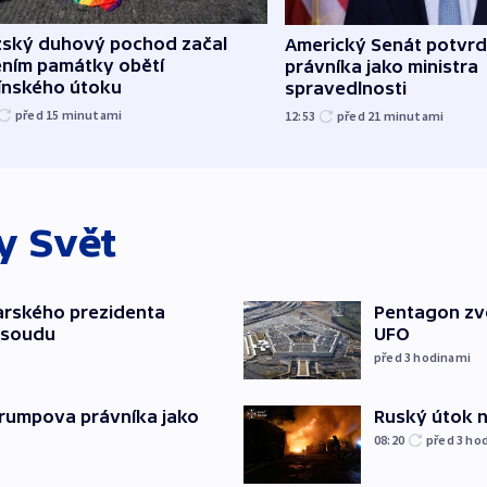
žský duhový pochod začal
Americký Senát potvrd
ěním památky obětí
právníka jako ministra
línského útoku
spravedlnosti
před 15
minutami
12:53
před 21
minutami
ky
Svět
arského prezidenta
Pentagon zve
 soudu
UFO
před 3
hodinami
Ruský útok na
Trumpova právníka jako
08:20
před 3
ho