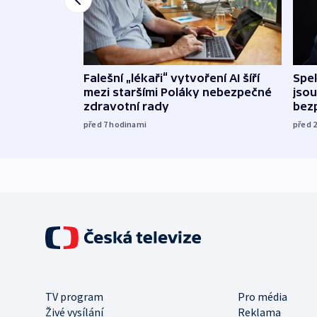
Falešní „lékaři“ vytvoření AI šíří
Spe
mezi staršími Poláky nebezpečné
jsou
zdravotní rady
bez
před 7
hodinami
před 
TV program
Pro média
Živé vysílání
Reklama