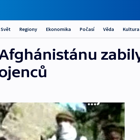
Svět
Regiony
Ekonomika
Počasí
Věda
Kultura
v Afghánistánu zabily
rojenců