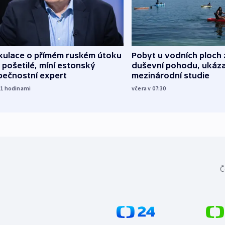
kulace o přímém ruském útoku
Pobyt u vodních ploch 
 pošetilé, míní estonský
duševní pohodu, ukáza
pečnostní expert
mezinárodní studie
21
hodinami
včera v 07:30
Č