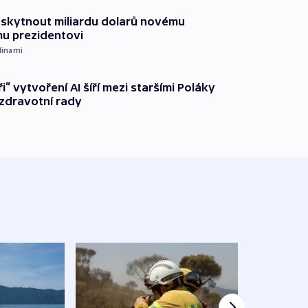
oskytnout miliardu dolarů novému
u prezidentovi
dinami
ři“ vytvoření AI šíří mezi staršími Poláky
zdravotní rady