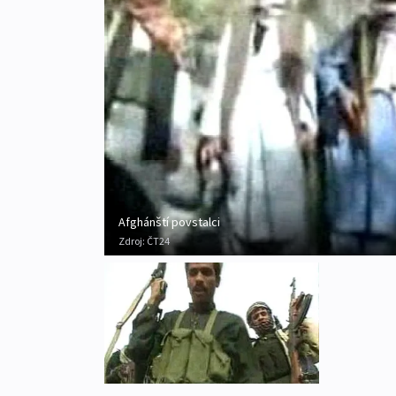
Afghánští povstalci
Zdroj:
ČT24