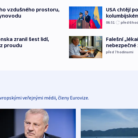
USA chtějí p
ého vzdušného prostoru,
kolumbijském
lynovodu
06:51
před 6
ho
Falešní „léka
nska zranil šest lidí,
nebezpečné 
ez proudu
před 7
hodinami
vropskými veřejnými médii, členy Eurovize.