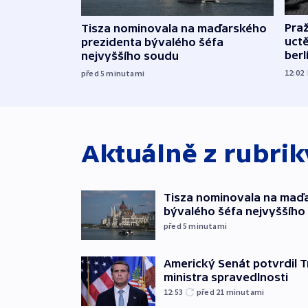
Pra
Tisza nominovala na maďarského
uct
prezidenta bývalého šéfa
ber
nejvyššího soudu
12:02
před 5
minutami
Aktuálně z rubri
Tisza nominovala na maď
bývalého šéfa nejvyššího
před 5
minutami
Americký Senát potvrdil 
ministra spravedlnosti
12:53
před 21
minutami