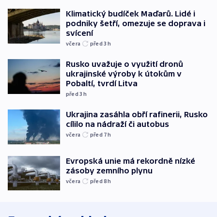
Klimatický budíček Maďarů. Lidé i
podniky šetří, omezuje se doprava i
svícení
včera
před 3
h
Rusko uvažuje o využití dronů
ukrajinské výroby k útokům v
Pobaltí, tvrdí Litva
před 3
h
Ukrajina zasáhla obří rafinerii, Rusko
cílilo na nádraží či autobus
včera
před 7
h
Evropská unie má rekordně nízké
zásoby zemního plynu
včera
před 8
h