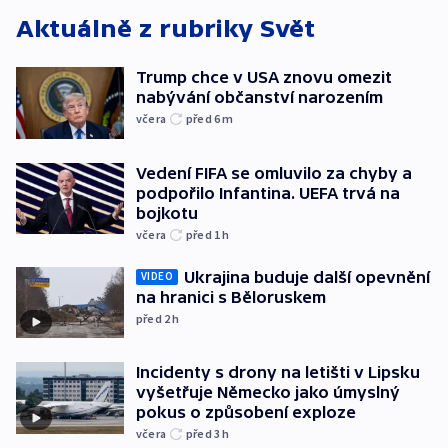
Aktuálně z rubriky
Svět
Trump chce v USA znovu omezit
nabývání občanství narozením
včera
před 6
m
Vedení FIFA se omluvilo za chyby a
podpořilo Infantina. UEFA trvá na
bojkotu
včera
před 1
h
Ukrajina buduje další opevnění
VIDEO
na hranici s Běloruskem
před 2
h
Incidenty s drony na letišti v Lipsku
vyšetřuje Německo jako úmyslný
pokus o způsobení exploze
včera
před 3
h