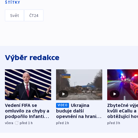
ŠTÍTKY
Svět
ČT24
Výběr redakce
Vedení FIFA se
Ukrajina
Zbytečné výj
VIDEO
omluvilo za chyby a
buduje další
kvůli eCallu a
podpořilo Infantina.
opevnění na hranici
obtěžující ho
UEFA trvá na
s Běloruskem
zdržují záchr
včera
před 1
h
před 2
h
před 3
h
bojkotu