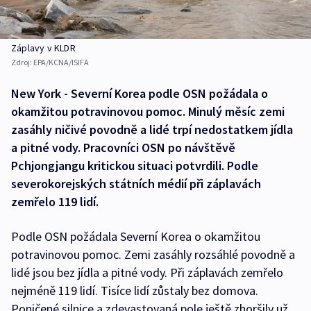
Záplavy v KLDR
Zdroj:
EPA/KCNA/ISIFA
New York - Severní Korea podle OSN požádala o
okamžitou potravinovou pomoc. Minulý měsíc zemi
zasáhly ničivé povodně a lidé trpí nedostatkem jídla
a pitné vody. Pracovníci OSN po návštěvě
Pchjongjangu kritickou situaci potvrdili. Podle
severokorejských státních médií při záplavách
zemřelo 119 lidí.
Podle OSN požádala Severní Korea o okamžitou
potravinovou pomoc. Zemi zasáhly rozsáhlé povodně a
lidé jsou bez jídla a pitné vody. Při záplavách zemřelo
nejméně 119 lidí. Tisíce lidí zůstaly bez domova.
Poničené silnice a zdevastovaná pole ještě zhoršily už