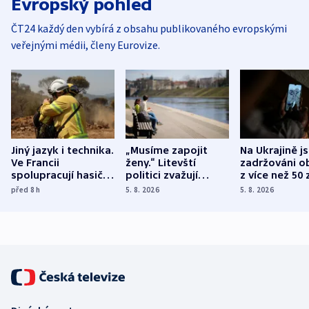
Evropský pohled
ČT24 každý den vybírá z obsahu publikovaného evropskými
veřejnými médii, členy Eurovize.
Jiný jazyk i technika.
„Musíme zapojit
Na Ukrajině j
Ve Francii
ženy.“ Litevští
zadržováni o
spolupracují hasiči z
politici zvažují
z více než 50 
různých zemí
dohodu o
Bojovali na s
před 8
h
5. 8. 2026
5. 8. 2026
demografii
Ruska