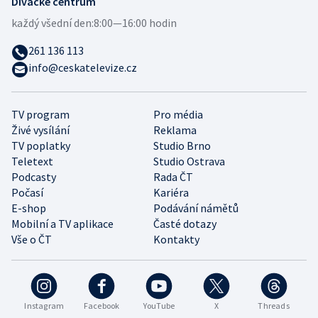
Divácké centrum
každý všední den:
8:00—16:00 hodin
261 136 113
info@ceskatelevize.cz
TV program
Pro média
Živé vysílání
Reklama
TV poplatky
Studio Brno
Teletext
Studio Ostrava
Podcasty
Rada ČT
Počasí
Kariéra
E-shop
Podávání námětů
Mobilní a TV aplikace
Časté dotazy
Vše o ČT
Kontakty
Instagram
Facebook
YouTube
X
Threads