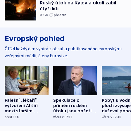
Ruský útok na Kyjev a okolí zabil
čtyři lidi
08:20
před 9
h
Evropský pohled
ČT24 každý den vybírá z obsahu publikovaného evropskými
veřejnými médii, členy Eurovize.
Falešní „lékaři“
Spekulace o
Pobyt u vodn
vytvoření AI šíří
přímém ruském
ploch zvyšuje
mezi staršími
útoku jsou pošetilé,
duševní poho
Poláky nebezpečné
míní estonský
ukázala
před 13
h
včera v 17:11
včera v 07:30
zdravotní rady
bezpečnostní
mezinárodní 
expert