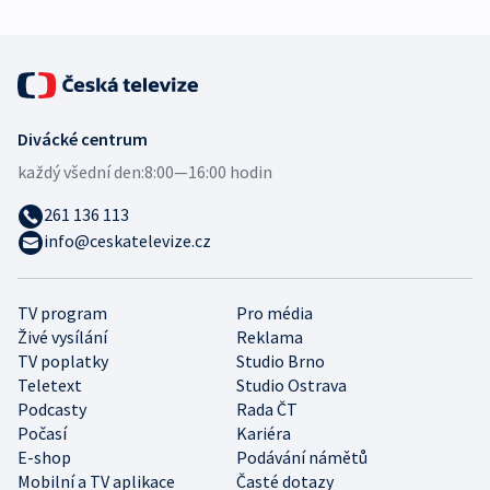
Divácké centrum
každý všední den:
8:00—16:00 hodin
261 136 113
info@ceskatelevize.cz
TV program
Pro média
Živé vysílání
Reklama
TV poplatky
Studio Brno
Teletext
Studio Ostrava
Podcasty
Rada ČT
Počasí
Kariéra
E-shop
Podávání námětů
Mobilní a TV aplikace
Časté dotazy