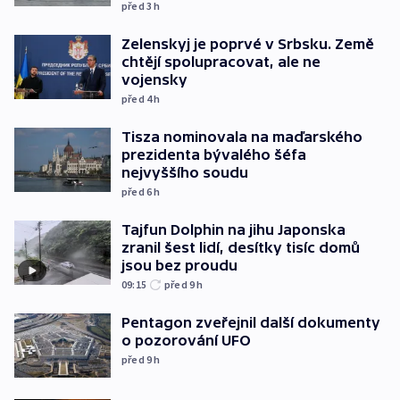
před 3
h
Zelenskyj je poprvé v Srbsku. Země
chtějí spolupracovat, ale ne
vojensky
před 4
h
Tisza nominovala na maďarského
prezidenta bývalého šéfa
nejvyššího soudu
před 6
h
Tajfun Dolphin na jihu Japonska
zranil šest lidí, desítky tisíc domů
jsou bez proudu
09:15
před 9
h
Pentagon zveřejnil další dokumenty
o pozorování UFO
před 9
h