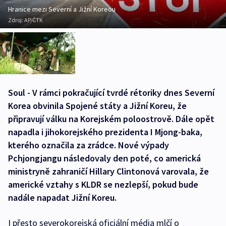
Hranice mezi Severní a Jižní Koreou
Zdroj:
AP/ČTK
Soul - V rámci pokračující tvrdé rétoriky dnes Severní
Korea obvinila Spojené státy a Jižní Koreu, že
připravují válku na Korejském poloostrově. Dále opět
napadla i jihokorejského prezidenta I Mjong-baka,
kterého označila za zrádce. Nové výpady
Pchjongjangu následovaly den poté, co americká
ministryně zahraničí Hillary Clintonová varovala, že
americké vztahy s KLDR se nezlepší, pokud bude
nadále napadat Jižní Koreu.
I přesto severokorejská oficiální média mlčí o