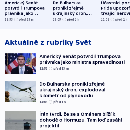
Americký Senát
Do Bulharska
Účastníci po
potvrdil Trumpova
pronikl zřejmě
Pride upozorň
právníka jako
ukrajinský dron,
trvající nerov
ministra
explodoval kilometr
společensko
12:53
před 13
m
13:05
před 1
h
12:02
před 2
h
spravedlnosti
od plynovodu
atmosféru
Aktuálně z rubriky
Svět
Americký Senát potvrdil Trumpova
právníka jako ministra spravedlnosti
12:53
před 13
m
Do Bulharska pronikl zřejmě
ukrajinský dron, explodoval
kilometr od plynovodu
13:05
před 1
h
Írán tvrdí, že se s Ománem blíží k
dohodě o Hormuzu. Tam loď zasáhl
projektil