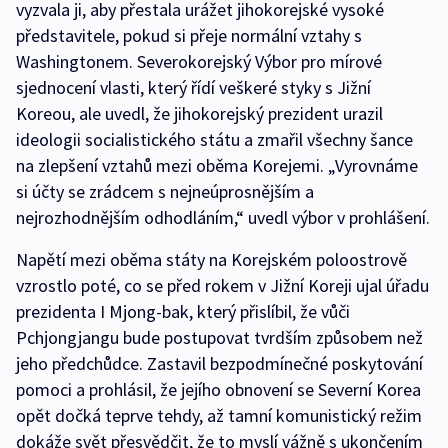
vyzvala ji, aby přestala urážet jihokorejské vysoké
představitele, pokud si přeje normální vztahy s
Washingtonem. Severokorejský Výbor pro mírové
sjednocení vlasti, který řídí veškeré styky s Jižní
Koreou, ale uvedl, že jihokorejský prezident urazil
ideologii socialistického státu a zmařil všechny šance
na zlepšení vztahů mezi oběma Korejemi. „Vyrovnáme
si účty se zrádcem s nejneúprosnějším a
nejrozhodnějším odhodláním,“ uvedl výbor v prohlášení.
Napětí mezi oběma státy na Korejském poloostrově
vzrostlo poté, co se před rokem v Jižní Koreji ujal úřadu
prezidenta I Mjong-bak, který přislíbil, že vůči
Pchjongjangu bude postupovat tvrdším způsobem než
jeho předchůdce. Zastavil bezpodmínečné poskytování
pomoci a prohlásil, že jejího obnovení se Severní Korea
opět dočká teprve tehdy, až tamní komunistický režim
dokáže svět přesvědčit, že to myslí vážně s ukončením