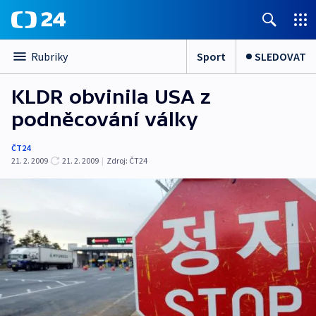
Sport
SLEDOVAT
Rubriky
KLDR obvinila USA z
podněcování války
ČT24
21. 2. 2009
21. 2. 2009
|
Zdroj:
ČT24