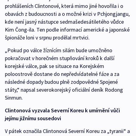
prohlášeních Clintonové, která mimo jiné hovořila i o
obavách z budoucnosti a o možné krizi v Pchjongjangu,
kde není jasný nástupce sedmašedesátiletého vůdce
Kim Čong-ila. Ten podle informací americké a japonské
špionáže loni v srpnu prodělal mrtvici.
„Pokud po válce žíznícím silám bude umožněno
pokračovat v horečném stupňování kroků k další
korejské válce, pak se situace na Korejském
poloostrově dostane do nepředvídatelné fáze a za
následné dopady budou plně zodpovědné Spojené
státy,“ napsal severokorejský oficiální deník Rodong
Sinmun.
Clintonová vyzvala Severní Koreu k umírnění vůči
jejímu jižnímu sousedovi
V pátek označila Clintonová Severní Koreu za „tyranii“ a