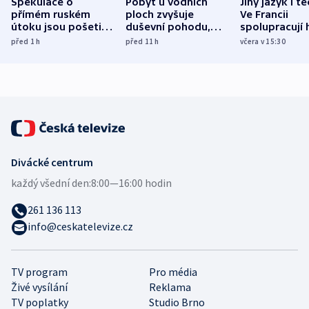
Spekulace o
Pobyt u vodních
Jiný jazyk i t
přímém ruském
ploch zvyšuje
Ve Francii
útoku jsou pošetilé,
duševní pohodu,
spolupracují h
míní estonský
ukázala
různých zemí
před 1
h
před 11
h
včera v 15:30
bezpečnostní
mezinárodní studie
expert
Divácké centrum
každý všední den:
8:00—16:00 hodin
261 136 113
info@ceskatelevize.cz
TV program
Pro média
Živé vysílání
Reklama
TV poplatky
Studio Brno