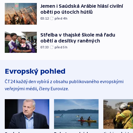
Jemen i Saúdská Arábie hlásí civilní
oběti po útocích hútíů
03:12
před 4
h
Střelba v thajské škole má řadu
obětí a desítky raněných
07:33
před 5
h
Evropský pohled
ČT24 každý den vybírá z obsahu publikovaného evropskými
veřejnými médii, členy Eurovize.