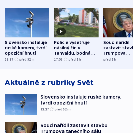
Slovensko instaluje
Policie vyšetřuje
Soud nařídil
ruské kamery, tvrdí
násilný čin v
zastavit stav
opoziční hnutí
Tanvaldu, bodná
Trumpova
zranění při něm
tanečního sá
12:27
před 52
m
17:03
před 1
h
před 1
h
utrpěli tři lidé
Aktuálně z rubriky
Svět
Slovensko instaluje ruské kamery,
tvrdí opoziční hnutí
12:27
před 52
m
Soud nařídil zastavit stavbu
Trumpova tanečního sálu