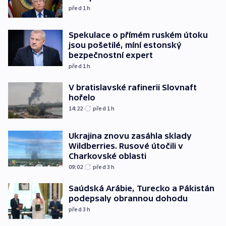
před 1
h
Spekulace o přímém ruském útoku
jsou pošetilé, míní estonský
bezpečnostní expert
před 1
h
V bratislavské rafinerii Slovnaft
hořelo
14:22
před 1
h
Ukrajina znovu zasáhla sklady
Wildberries. Rusové útočili v
Charkovské oblasti
09:02
před 3
h
Saúdská Arábie, Turecko a Pákistán
podepsaly obrannou dohodu
před 3
h