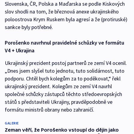
Slovenska, ČR, Polska a Maďarska se podle Kiskových
slov shodli na tom, že březnová anexe ukrajinského
poloostrova Krym Ruskem byla agresí a že (protiruské)
sankce byly potřebné.
Porošenko navrhnul pravidelné schůzky ve formátu
V4 + Ukrajina
Ukrajinský prezident postoj partnerů ze zemí V4 ocenil.
„Dnes jsem slyšel tuto jednotu, tuto solidárnost, tuto
podporu. Chtěl bych kolegům za to poděkovat,“ řekl
ukrajinský prezident. Kolegům ze zemí V4 navrhl
společné schůzky zástupců těchto středoevropských
států s představiteli Ukrajiny, pravděpodobně ve
formátu ministrů obrany nebo zahraničí.
GALERIE
Zeman věří, že Porošenko vstoupí do dějin jako