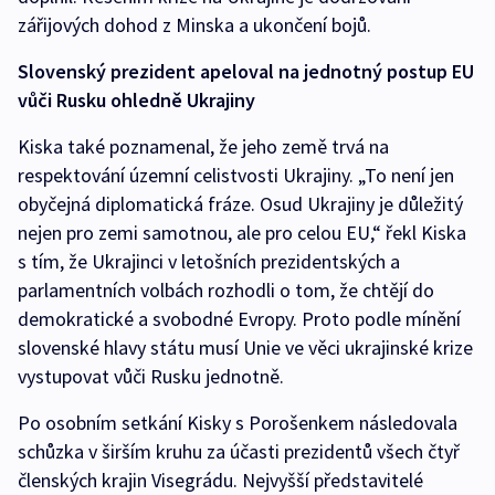
zářijových dohod z Minska a ukončení bojů.
Slovenský prezident apeloval na jednotný postup EU
vůči Rusku ohledně Ukrajiny
Kiska také poznamenal, že jeho země trvá na
respektování územní celistvosti Ukrajiny. „To není jen
obyčejná diplomatická fráze. Osud Ukrajiny je důležitý
nejen pro zemi samotnou, ale pro celou EU,“ řekl Kiska
s tím, že Ukrajinci v letošních prezidentských a
parlamentních volbách rozhodli o tom, že chtějí do
demokratické a svobodné Evropy. Proto podle mínění
slovenské hlavy státu musí Unie ve věci ukrajinské krize
vystupovat vůči Rusku jednotně.
Po osobním setkání Kisky s Porošenkem následovala
schůzka v širším kruhu za účasti prezidentů všech čtyř
členských krajin Visegrádu. Nejvyšší představitelé