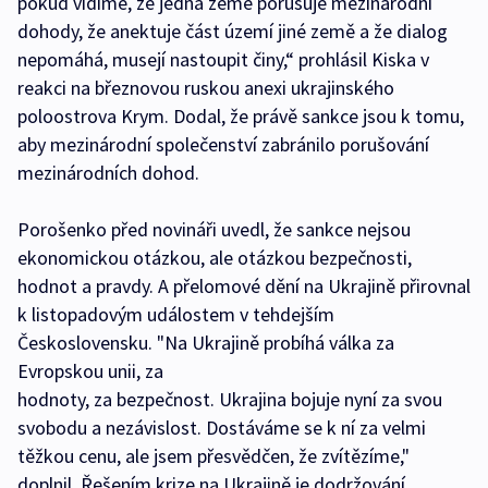
pokud vidíme, že jedna země porušuje mezinárodní
dohody, že anektuje část území jiné země a že dialog
nepomáhá, musejí nastoupit činy,“ prohlásil Kiska v
reakci na březnovou ruskou anexi ukrajinského
poloostrova Krym. Dodal, že právě sankce jsou k tomu,
aby mezinárodní společenství zabránilo porušování
mezinárodních dohod.
Porošenko před novináři uvedl, že sankce nejsou
ekonomickou otázkou, ale otázkou bezpečnosti,
hodnot a pravdy. A přelomové dění na Ukrajině přirovnal
k listopadovým událostem v tehdejším
Československu. "Na Ukrajině probíhá válka za
Evropskou unii, za
hodnoty, za bezpečnost. Ukrajina bojuje nyní za svou
svobodu a nezávislost. Dostáváme se k ní za velmi
těžkou cenu, ale jsem přesvědčen, že zvítězíme,"
doplnil. Řešením krize na Ukrajině je dodržování