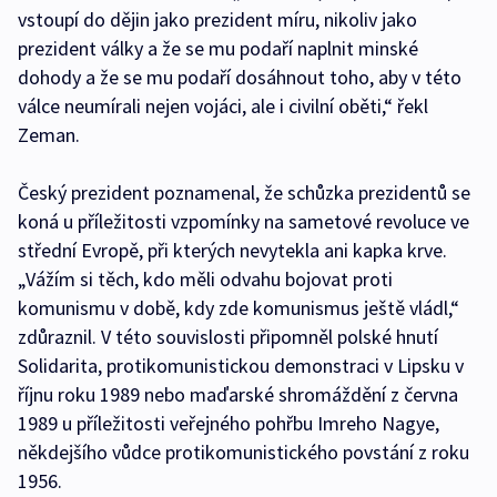
vstoupí do dějin jako prezident míru, nikoliv jako
prezident války a že se mu podaří naplnit minské
dohody a že se mu podaří dosáhnout toho, aby v této
válce neumírali nejen vojáci, ale i civilní oběti,“ řekl
Zeman.
Český prezident poznamenal, že schůzka prezidentů se
koná u příležitosti vzpomínky na sametové revoluce ve
střední Evropě, při kterých nevytekla ani kapka krve.
„Vážím si těch, kdo měli odvahu bojovat proti
komunismu v době, kdy zde komunismus ještě vládl,“
zdůraznil. V této souvislosti připomněl polské hnutí
Solidarita, protikomunistickou demonstraci v Lipsku v
říjnu roku 1989 nebo maďarské shromáždění z června
1989 u příležitosti veřejného pohřbu Imreho Nagye,
někdejšího vůdce protikomunistického povstání z roku
1956.