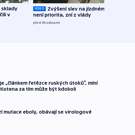
 sklady
Zvýšení slev na jízdném teď
Opil
VIDEO
ili v
není priorita, zní z vlády
vozid
stře
před 4
hodinami
před 5
 je „článkem řetězce ruských útoků“, míní
 Kotena za tím může být kdokoli
í mutace eboly, obávají se virologové