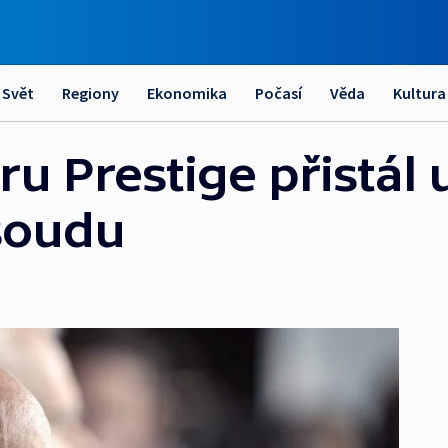
Svět
Regiony
Ekonomika
Počasí
Věda
Kultura
u Prestige přistál 
soudu