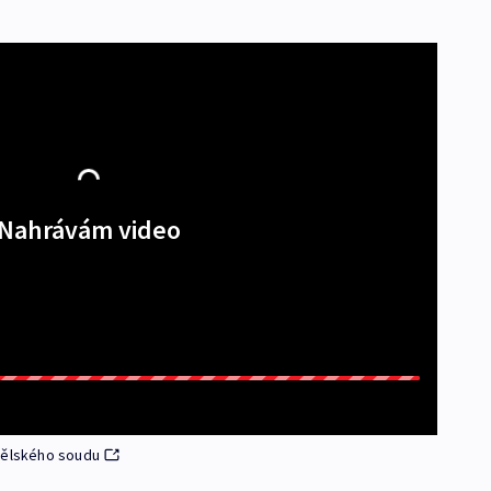
Nahrávám video
anělského soudu