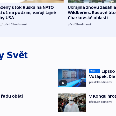
zený útok Ruska na NATO
Ukrajina znovu zasáhla
í už na podzim, varují tajné
Wildberies. Rusové útoč
žby USA
Charkovské oblasti
před 2
hodinami
před 2
hodinami
ky
Svět
Lipsko
VIDEO
Votápek. Dle
před 3
hodinami
 řadu obětí
V Kongu hroz
před 3
hodinami