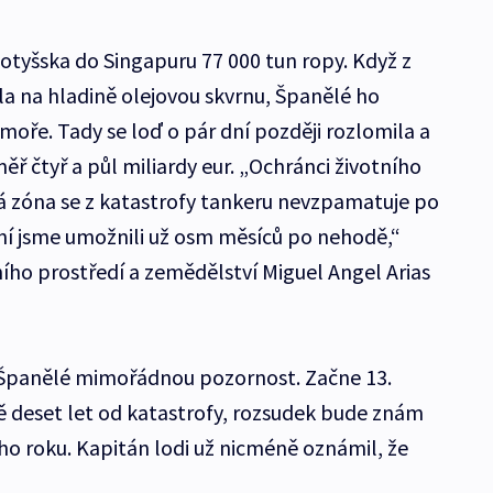
Lotyšska do Singapuru 77 000 tun ropy. Když z
la na hladině olejovou skvrnu, Španělé ho
moře. Tady se loď o pár dní později rozlomila a
ř čtyř a půl miliardy eur. „Ochránci životního
ská zóna se z katastrofy tankeru nevzpamatuje po
ení jsme umožnili už osm měsíců po nehodě,“
ního prostředí a zemědělství Miguel Angel Arias
Španělé mimořádnou pozornost. Začne 13.
ě deset let od katastrofy, rozsudek bude znám
ho roku. Kapitán lodi už nicméně oznámil, že