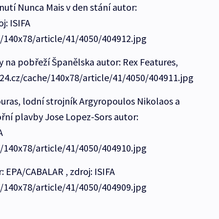
utí Nunca Mais v den stání autor:
j: ISIFA
e/140x78/article/41/4050/404912.jpg
y na pobřeží Španělska autor: Rex Features,
ct24.cz/cache/140x78/article/41/4050/404911.jpg
ras, lodní strojník Argyropoulos Nikolaos a
ní plavby Jose Lopez-Sors autor:
A
e/140x78/article/41/4050/404910.jpg
: EPA/CABALAR , zdroj: ISIFA
e/140x78/article/41/4050/404909.jpg