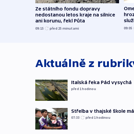
Ome
Ze státního fondu dopravy
hroz
nedostanou letos kraje na silnice
slu
ani korunu, řekl Půta
09:05
09:15
před 25
minutami
Aktuálně z rubri
Italská řeka Pád vysychá
před 1
hodinou
Střelba v thajské škole má
07:33
před 1
hodinou