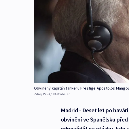
Obviněný kapitán tankeru Prestige Apostolos Mango
Zdroj:
ISIFA/EPA/Cabalar
Madrid - Deset let po havári
obvinění ve Španělsku před 
odpovědět na otázku, kdo st