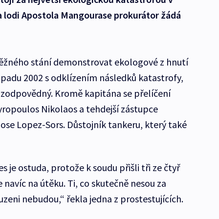
a lodi Apostola Mangourase prokurátor žádá
běžného stání demonstrovat ekologové z hnutí
opadu 2002 s odklízením následků katastrofy,
ni zodpovědný. Kromě kapitána se přelíčení
rgyropoulos Nikolaos a tehdejší zástupce
se Lopez-Sors. Důstojník tankeru, který také
s je ostuda, protože k soudu přišli tři ze čtyř
je navíc na útěku. Ti, co skutečně nesou za
zeni nebudou,“ řekla jedna z prostestujících.