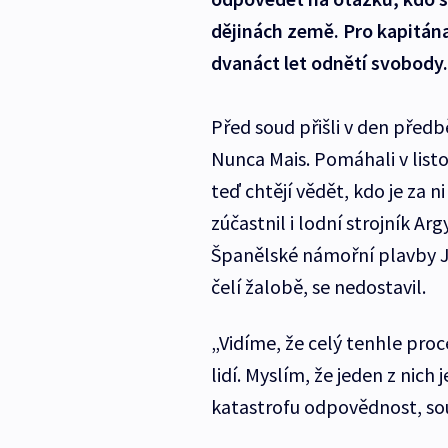
dějinách země. Pro kapitán
dvanáct let odnětí svobody.
Před soud přišli v den před
Nunca Mais. Pomáhali v list
teď chtějí vědět, kdo je za 
zúčastnil i lodní strojník A
Španělské námořní plavby Jo
čelí žalobě, se nedostavil.
„Vidíme, že celý tenhle proce
lidí. Myslím, že jeden z nich 
katastrofu odpovědnost, sou