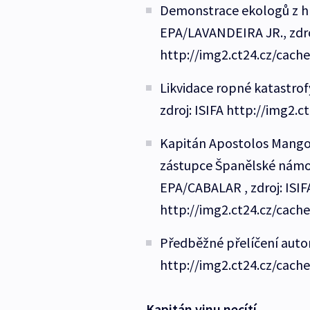
Demonstrace ekologů z hn
EPA/LAVANDEIRA JR., zdro
http://img2.ct24.cz/cach
Likvidace ropné katastrof
zdroj: ISIFA http://img2.
Kapitán Apostolos Mangou
zástupce Španělské námoř
EPA/CABALAR , zdroj: ISIF
http://img2.ct24.cz/cach
Předběžné přelíčení autor
http://img2.ct24.cz/cach
Kapitán vinu necítí