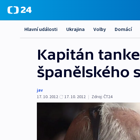
Hlavní události
Ukrajina
Volby
Domácí
Kapitán tanker
španělského 
jav
17. 10. 2012
17. 10. 2012
|
Zdroj:
ČT24