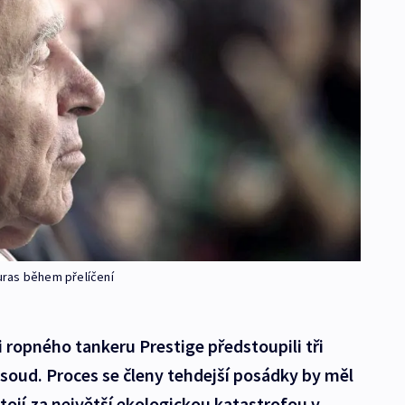
uras během přelíčení
i ropného tankeru Prestige předstoupili tři
soud. Proces se členy tehdejší posádky by měl
ojí za největší ekologickou katastrofou v