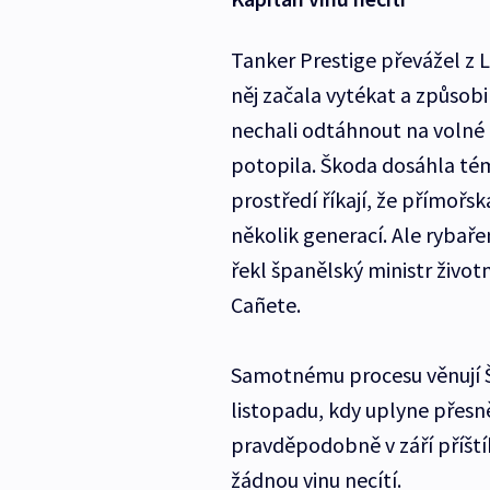
Tanker Prestige převážel z 
něj začala vytékat a způsobi
nechali odtáhnout na volné 
potopila. Škoda dosáhla témě
prostředí říkají, že přímoř
několik generací. Ale rybař
řekl španělský ministr život
Cañete.
Samotnému procesu věnují 
listopadu, kdy uplyne přesn
pravděpodobně v září příští
žádnou vinu necítí.