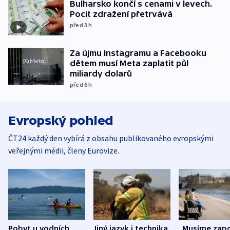
Bulharsko končí s cenami v levech.
Pocit zdražení přetrvává
před 3
h
Za újmu Instagramu a Facebooku
dětem musí Meta zaplatit půl
miliardy dolarů
před 6
h
Evropský pohled
ČT24 každý den vybírá z obsahu publikovaného evropskými
veřejnými médii, členy Eurovize.
Pobyt u vodních
Jiný jazyk i technika.
„Musíme zapo