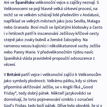
Ani ve
Španělsku
velikonoční vejce a zajíčky neznají. S
Velikonocemi se pojí hlavně velká církevní procesí, na
nichž se ve velkém scházejí lidé především v Andalusii,
například ve velkých městech jako jsou Sevilla, Malaga
nebo Granada. Bosí muži se špičatými klobouky a často
i v řetězech patří k inscenování Ježíšovy křížové cesty
stejně jako zvuky bubnů a ženské žalozpěvy. Na
ramenou nesou kajícníci i několikatunové sochy Ježíše
nebo Panny Marie. V předvelikonočním týdnu navíc
španělská vláda pravidelně propouští odsouzence z
vězení.
V
Británii
patří vejce i velikonoční zajíčci k Velikonocům
jako symboly plodnosti. Velkému pátku, kdy si církev
připomíná ukřižování Ježíše, se v Anglii říká „Good
Friday“, tedy dobrý pátek. Někteří jazykovědci se
domnívají, že toto pojmenování vzniklo z označení
God's Friday, tedy boží pátek. Dříve bylo obvyklé, že si v