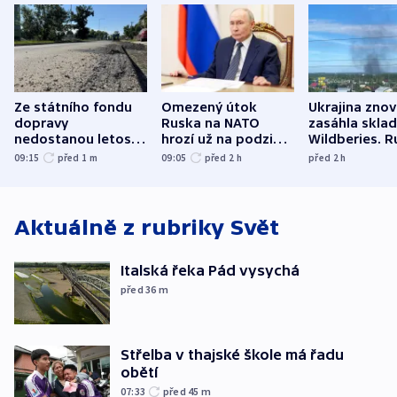
Ze státního fondu
Omezený útok
Ukrajina zno
dopravy
Ruska na NATO
zasáhla skla
nedostanou letos
hrozí už na podzim,
Wildberies. 
kraje na silnice ani
varují tajné služby
útočili v Cha
09:15
před 1
m
09:05
před 2
h
před 2
h
korunu, řekl Půta
USA
oblasti
Aktuálně z rubriky
Svět
Italská řeka Pád vysychá
před 36
m
Střelba v thajské škole má řadu
obětí
07:33
před 45
m