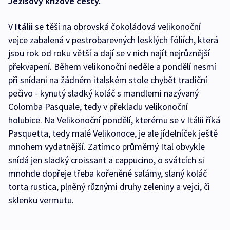
Ježíšovy křížové cesty.
V
Itálii
se těší na obrovská čokoládová velikonoční
vejce zabalená v pestrobarevných lesklých fóliích, která
jsou rok od roku větší a dají se v nich najít nejrůznější
překvapení. Během velikonoční neděle a pondělí nesmí
při snídani na žádném italském stole chybět tradiční
pečivo - kynutý sladký koláč s mandlemi nazývaný
Colomba Pasquale, tedy v překladu velikonoční
holubice. Na Velikonoční pondělí, kterému se v Itálii říká
Pasquetta, tedy malé Velikonoce, je ale jídelníček ještě
mnohem vydatnější. Zatímco průměrný Ital obvykle
snídá jen sladký croissant a cappucino, o svátcích si
mnohde dopřeje třeba kořeněné salámy, slaný koláč
torta rustica, plněný různými druhy zeleniny a vejci, či
sklenku vermutu.