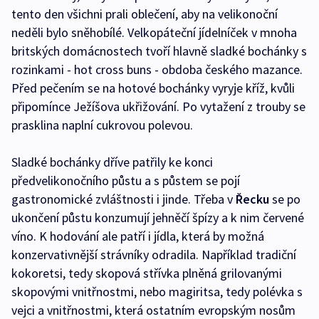
tento den všichni prali oblečení, aby na velikonoční
neděli bylo sněhobílé. Velkopáteční jídelníček v mnoha
britských domácnostech tvoří hlavně sladké bochánky s
rozinkami - hot cross buns - obdoba českého mazance.
Před pečením se na hotové bochánky vyryje kříž, kvůli
připomínce Ježíšova ukřižování. Po vytažení z trouby se
prasklina naplní cukrovou polevou.
Sladké bochánky dříve patřily ke konci
předvelikonočního půstu a s půstem se pojí
gastronomické zvláštnosti i jinde. Třeba v
Řecku
se po
ukončení půstu konzumují jehněčí špízy a k nim červené
víno. K hodování ale patří i jídla, která by možná
konzervativnější strávníky odradila. Například tradiční
kokoretsi, tedy skopová střívka plněná grilovanými
skopovými vnitřnostmi, nebo magiritsa, tedy polévka s
vejci a vnitřnostmi, která ostatním evropským nosům