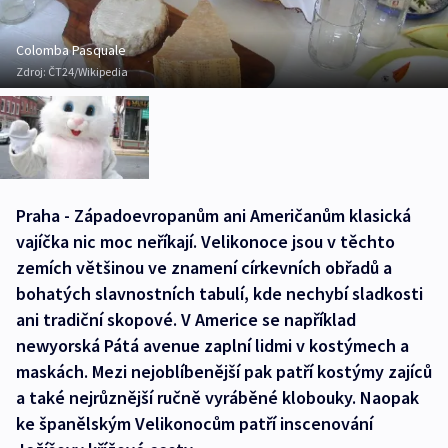
Colomba Pasquale
Zdroj:
ČT24/Wikipedia
Praha - Západoevropanům ani Američanům klasická
vajíčka nic moc neříkají. Velikonoce jsou v těchto
zemích většinou ve znamení církevních obřadů a
bohatých slavnostních tabulí, kde nechybí sladkosti
ani tradiční skopové. V Americe se například
newyorská Pátá avenue zaplní lidmi v kostýmech a
maskách. Mezi nejoblíbenější pak patří kostýmy zajíců
a také nejrůznější ručně vyráběné klobouky. Naopak
ke španělským Velikonocům patří inscenování