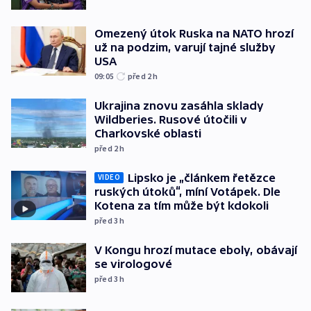
Omezený útok Ruska na NATO hrozí
už na podzim, varují tajné služby
USA
09:05
před 2
h
Ukrajina znovu zasáhla sklady
Wildberies. Rusové útočili v
Charkovské oblasti
před 2
h
Lipsko je „článkem řetězce
VIDEO
ruských útoků“, míní Votápek. Dle
Kotena za tím může být kdokoli
před 3
h
V Kongu hrozí mutace eboly, obávají
se virologové
před 3
h