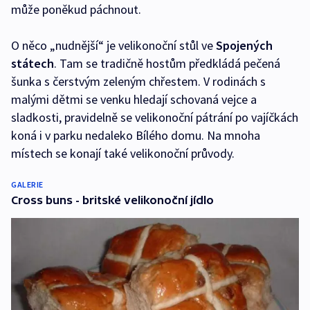
může poněkud páchnout.
O něco „nudnější“ je velikonoční stůl ve
Spojených
státech
. Tam se tradičně hostům předkládá pečená
šunka s čerstvým zeleným chřestem. V rodinách s
malými dětmi se venku hledají schovaná vejce a
sladkosti, pravidelně se velikonoční pátrání po vajíčkách
koná i v parku nedaleko Bílého domu. Na mnoha
místech se konají také velikonoční průvody.
GALERIE
Cross buns - britské velikonoční jídlo