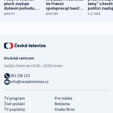
ploch zvyšuje
Ve Francii
ženy.“ Litevšt
duševní pohodu,
spolupracují hasiči z
politici zvažuj
ukázala
různých zemí
dohodu o
před 3
h
před 19
h
5. 8. 2026
mezinárodní studie
demografii
Divácké centrum
každý všední den:
8:00—16:00 hodin
261 136 113
info@ceskatelevize.cz
TV program
Pro média
Živé vysílání
Reklama
TV poplatky
Studio Brno