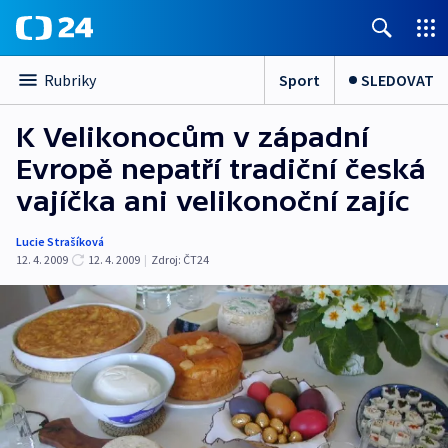
Sport
SLEDOVAT
Rubriky
K Velikonocům v západní
Evropě nepatří tradiční česká
vajíčka ani velikonoční zajíc
Lucie Strašíková
12. 4. 2009
12. 4. 2009
|
Zdroj:
ČT24