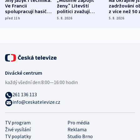
Jiný jazyk i technika.
„Musíme zapojit
Na Ukrajině j
Ve Francii
ženy.“ Litevští
zadržováni o
spolupracují hasiči z
politici zvažují
z více než 50 
různých zemí
dohodu o
Bojovali na s
před 11
h
5. 8. 2026
5. 8. 2026
demografii
Ruska
Divácké centrum
každý všední den:
8:00—16:00 hodin
261 136 113
info@ceskatelevize.cz
TV program
Pro média
Živé vysílání
Reklama
TV poplatky
Studio Brno