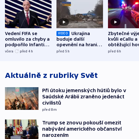
Vedení FIFA se
Ukrajina
Zbytečné výj
VIDEO
omluvilo za chyby a
buduje další
kvůli eCallu a
podpořilo Infantina.
opevnění na hranici
obtěžující ho
UEFA trvá na
s Běloruskem
zdržují záchr
včera
před 4
h
před 5
h
před 6
h
bojkotu
Aktuálně z rubriky
Svět
Při útoku jemenských hútiů bylo v
Saúdské Arábii zraněno jedenáct
civilistů
před 8
m
Trump se znovu pokouší omezit
nabývání amerického občanství
narozením