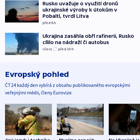
Rusko uvažuje o využití dronů
ukrajinské výroby k útokům v
Pobaltí, tvrdí Litva
před 6
h
Ukrajina zasáhla obří rafinerii, Rusko
cílilo na nádraží či autobus
včera
před 10
h
Evropský pohled
ČT24 každý den vybírá z obsahu publikovaného evropskými
veřejnými médii, členy Eurovize.