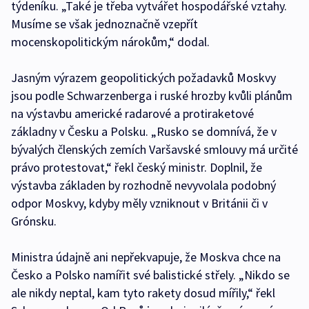
týdeníku. „Také je třeba vytvářet hospodářské vztahy.
Musíme se však jednoznačně vzepřít
mocenskopolitickým nárokům,“ dodal.
Jasným výrazem geopolitických požadavků Moskvy
jsou podle Schwarzenberga i ruské hrozby kvůli plánům
na výstavbu americké radarové a protiraketové
základny v Česku a Polsku. „Rusko se domnívá, že v
bývalých členských zemích Varšavské smlouvy má určité
právo protestovat,“ řekl český ministr. Doplnil, že
výstavba základen by rozhodně nevyvolala podobný
odpor Moskvy, kdyby měly vzniknout v Británii či v
Grónsku.
Ministra údajně ani nepřekvapuje, že Moskva chce na
Česko a Polsko namířit své balistické střely. „Nikdo se
ale nikdy neptal, kam tyto rakety dosud mířily,“ řekl