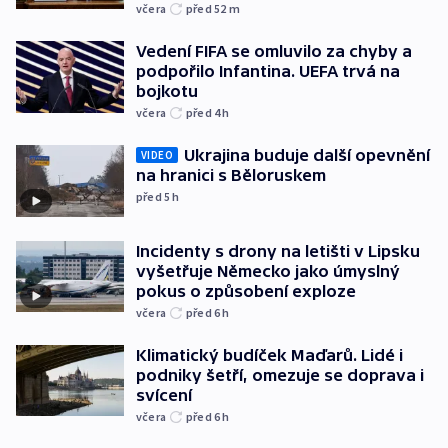
včera
před 52
m
Vedení FIFA se omluvilo za chyby a
podpořilo Infantina. UEFA trvá na
bojkotu
včera
před 4
h
Ukrajina buduje další opevnění
VIDEO
na hranici s Běloruskem
před 5
h
Incidenty s drony na letišti v Lipsku
vyšetřuje Německo jako úmyslný
pokus o způsobení exploze
včera
před 6
h
Klimatický budíček Maďarů. Lidé i
podniky šetří, omezuje se doprava i
svícení
včera
před 6
h