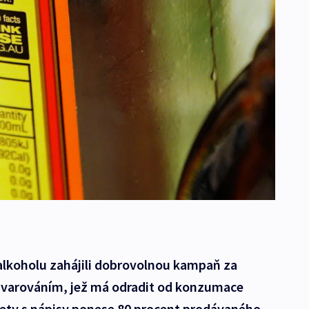
 alkoholu zahájili dobrovolnou kampaň za
 varováním, jež má odradit od konzumace
kety s nápisy ponese 80 procent prodávaného