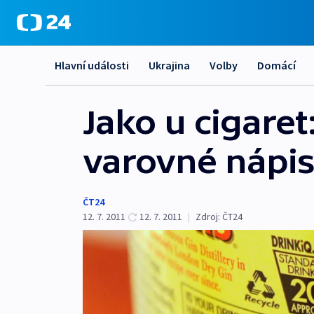
Hlavní události
Ukrajina
Volby
Domácí
Jako u cigaret
varovné nápi
ČT24
12. 7. 2011
12. 7. 2011
|
Zdroj:
ČT24