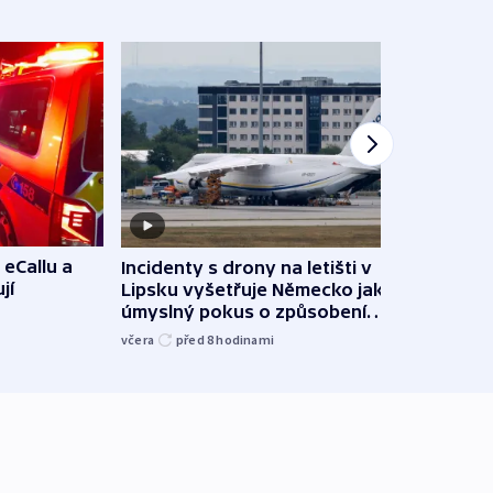
 eCallu a
Incidenty s drony na letišti v
Klima
jí
Lipsku vyšetřuje Německo jako
podn
úmyslný pokus o způsobení
i sví
exploze
včera
před 8
hodinami
včera