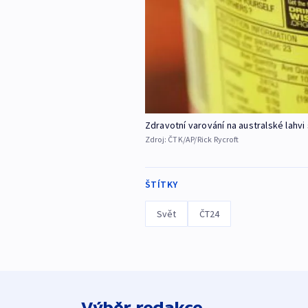
Zdravotní varování na australské lahvi
Zdroj:
ČTK/AP/Rick Rycroft
ŠTÍTKY
Svět
ČT24
Výběr redakce