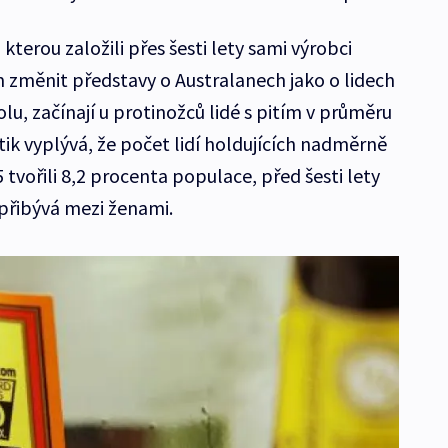
, kterou založili přes šesti lety sami výrobci
m změnit představy o Australanech jako o lidech
lu, začínají u protinožců lidé s pitím v průměru
stik vyplývá, že počet lidí holdujících nadměrně
 tvořili 8,2 procenta populace, před šesti lety
 přibývá mezi ženami.