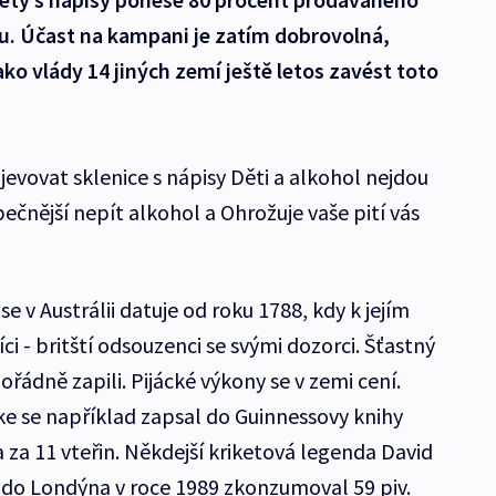
lu. Účast na kampani je zatím dobrovolná,
ko vlády 14 jiných zemí ještě letos zavést toto
evovat sklenice s nápisy Děti a alkohol nejdou
pečnější nepít alkohol a Ohrožuje vaše pití vás
e v Austrálii datuje od roku 1788, kdy k jejím
ci - britští odsouzenci se svými dozorci. Šťastný
ádně zapili. Pijácké výkony se v zemi cení.
e se například zapsal do Guinnessovy knihy
a za 11 vteřin. Někdejší kriketová legenda David
 do Londýna v roce 1989 zkonzumoval 59 piv.