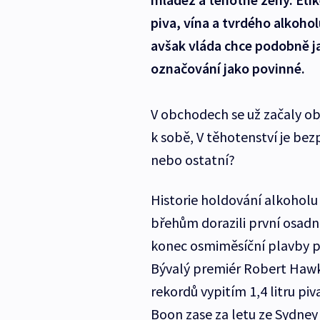
piva, vína a tvrdého alkoho
avšak vláda chce podobně ja
označování jako povinné.
V obchodech se už začaly obj
k sobě, V těhotenství je bez
nebo ostatní?
Historie holdování alkoholu s
břehům dorazili první osadní
konec osmiměsíční plavby poř
Bývalý premiér Robert Hawk
rekordů vypitím 1,4 litru piv
Boon zase za letu ze Sydney