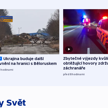
Zbytečné výjezdy kvůli
Ukrajina buduje další
O
obtěžující hovory zdržu
nění na hranici s Běloruskem
záchranáře
7
hodinami
před 8
hodinami
ky
Svět