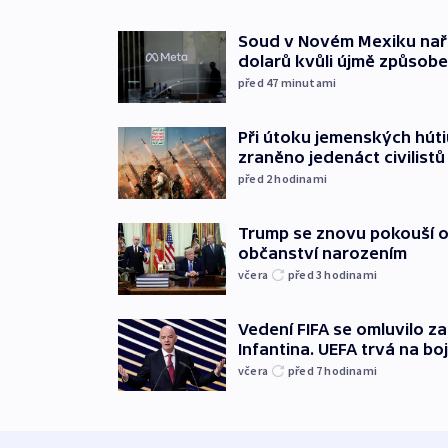
Soud v Novém Mexiku naříd
dolarů kvůli újmě způsob
před 47
minutami
Při útoku jemenských húti
zraněno jedenáct civilistů
před 2
hodinami
Trump se znovu pokouší 
občanství narozením
včera
před 3
hodinami
Vedení FIFA se omluvilo z
Infantina. UEFA trvá na bo
včera
před 7
hodinami