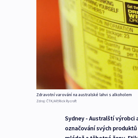
Zdravotní varování na australské lahvi s alkoholem
Zdroj:
ČTK/AP/Rick Rycroft
Sydney - Australští výrobci
označování svých produktů
mládež a těhotné ženy. Eti