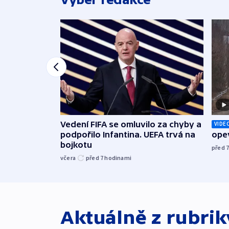
Vedení FIFA se omluvilo za chyby a
VIDE
podpořilo Infantina. UEFA trvá na
opev
bojkotu
před 
včera
před 7
hodinami
Aktuálně z rubri