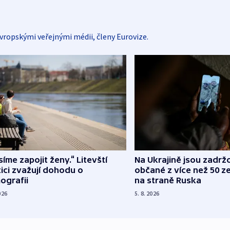
vropskými veřejnými médii, členy Eurovize.
íme zapojit ženy.“ Litevští
Na Ukrajině jsou zadrž
tici zvažují dohodu o
občané z více než 50 ze
ografii
na straně Ruska
026
5. 8. 2026