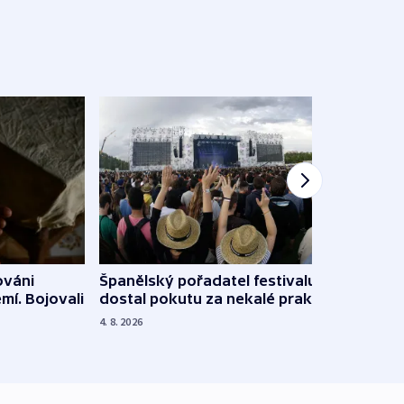
Španělský pořadatel festivalu
ováni
Lesn
dostal pokutu za nekalé praktiky
mí. Bojovali
dopa
zdrav
4. 8. 2026
4. 8. 20