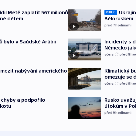
il Metě zaplatit 567 milionů
Ukrajin
VIDEO
ené dětem
Běloruskem
před 7
hodinami
ů bylo v Saúdské Arábii
Incidenty s d
Německo jak
včera
před 8
ho
omezit nabývání amerického
Klimatický bu
omezuje se d
včera
před 9
ho
a chyby a podpořilo
Rusko uvažuj
jkotu
útokům v Poba
před 9
hodinami