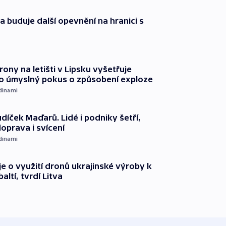
a buduje další opevnění na hranici s
rony na letišti v Lipsku vyšetřuje
o úmyslný pokus o způsobení exploze
dinami
díček Maďarů. Lidé i podniky šetří,
oprava i svícení
dinami
e o využití dronů ukrajinské výroby k
ltí, tvrdí Litva