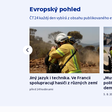
Evropský pohled
ČT24 každý den vybírá z obsahu publikovaného e
Jiný jazyk i technika. Ve Francii
„Mus
spolupracují hasiči z různých zemí
poli
dem
před 14
hodinami
5. 8. 2