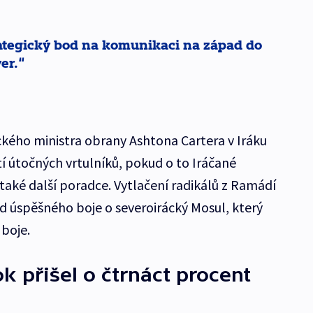
rategický bod na komunikaci na západ do
er.
kého ministra obrany Ashtona Cartera v Iráku
í útočných vrtulníků, pokud o to Iráčané
také další poradce. Vytlačení radikálů z Ramádí
 úspěšného boje o severoirácký Mosul, který
 boje.
rok přišel o čtrnáct procent