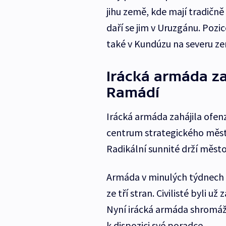
jihu země, kde mají tradičně
daří se jim v Uruzgánu. Pozic
také v Kundúzu na severu z
Irácká armáda za
Ramádí
Irácká armáda zahájila ofen
centrum strategického měst
Radikální sunnité drží město
Armáda v minulých týdnech v
ze tří stran. Civilisté byli u
Nyní irácká armáda shromáždi
k dispozici své poradce.