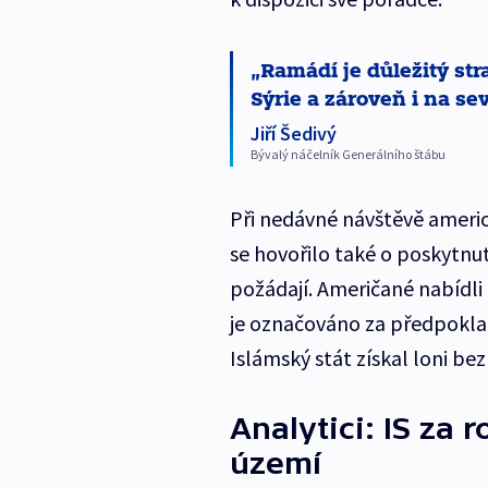
Ramádí je důležitý st
Sýrie a zároveň i na sev
Jiří Šedivý
Bývalý náčelník Generálního štábu
Při nedávné návštěvě americ
se hovořilo také o poskytnut
požádají. Američané nabídli 
je označováno za předpoklad
Islámský stát získal loni bez
Analytici: IS za 
území