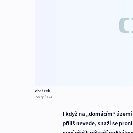
obrázek
Zdroj:
ČT24
I když na „domácím“ území 
příliš nevede, snaží se pro
nyní přešli někteří radikálo