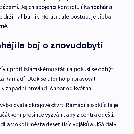
 zázemí. Jejich spojenci kontrolují Kandahár a
e drží Taliban i v Herátu, ale postupuje třeba
emě.
hájila boj o znovudobytí
zívu proti Islámskému státu a pokusí se dobýt
a Ramádí. Útok se dlouho připravoval.
 v západní provincii Anbar od května.
ybojovala okrajové čtvrti Ramádí a obklíčila je
ž začátkem prosince vyzváni, aby z centra odešli.
la v okolí města deset tisíc vojáků a USA daly