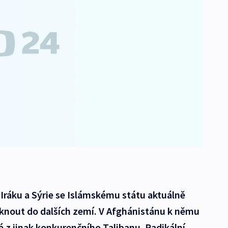
Iráku a Sýrie se Islámskému státu aktuálně
niknout do dalších zemí. V Afghánistánu k němu
vé z jinak konkurenčního Talibanu. Radikální