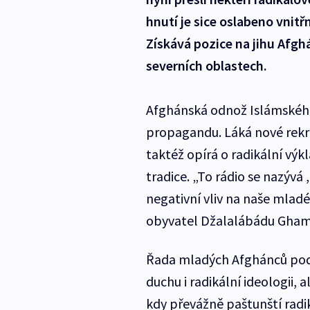
hnutí je sice oslabeno vnitř
Získává pozice na jihu Afgh
severních oblastech.
Afghánská odnož Islámského
propagandu. Láká nové rekrut
taktéž opírá o radikální vý
tradice. „To rádio se nazývá 
negativní vliv na naše mladé
obyvatel Džalalábádu Gham 
Řada mladých Afghánců podl
duchu i radikální ideologii, 
kdy převážně paštunští radik