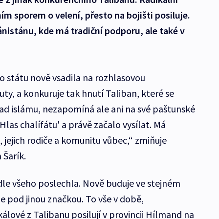
ním sporem o velení, přesto na bojišti posiluje.
ánistánu, kde má tradiční podporu, ale také v
 státu nově vsadila na rozhlasovou
y, a konkuruje tak hnutí Taliban, které se
klad islámu, nezapomíná ale ani na své paštunské
,Hlas chalífátu' a právě začalo vysílat. Má
, jejich rodiče a komunitu vůbec,“ zmiňuje
Šarík.
e všeho poslechla. Nově buduje ve stejném
ale pod jinou značkou. To vše v době,
álové z Talibanu posilují v provincii Hílmand na