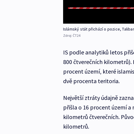
Islámský stát přichází o pozice, Taliban
Zdroj:
ČT24
IS podle analytiků letos při
800 čtverečních kilometrů). I
procent území, které islamis
dvě procenta teritoria.
Největší ztráty údajně zazn
přišla o 16 procent území a 
kilometrů čtverečních. Původ
kilometrů.