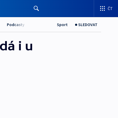
ČT
Podcasty
Sport
SLEDOVAT
dá i u