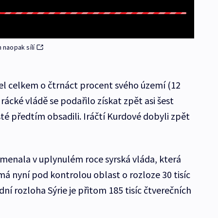
 naopak sílí
šel celkem o čtrnáct procent svého území (12
rácké vládě se podařilo získat zpět asi šest
té předtím obsadili. Iráčtí Kurdové dobyli zpět
amenala v uplynulém roce syrská vláda, která
má nyní pod kontrolou oblast o rozloze 30 tisíc
ní rozloha Sýrie je přitom 185 tisíc čtverečních