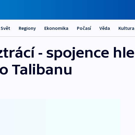
Svět
Regiony
Ekonomika
Počasí
Věda
Kultura
ztrácí - spojence hle
o Talibanu